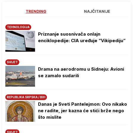
TRENDING
NAJČITANIJE
TEHNOLOGIJA
Priznanje suosnivača onlajn
enciklopedije: CIA uređuje “Vikipediju”
SVIJET
Drama na aerodromu u Sidneju: Avioni
se zamalo sudarili
REPUBLIKA SRPSKA / BIH
Danas je Sveti Pantelejmon: Ovo nikako
ne radite, jer kazna će stići brže nego
što mislite
SVIJET