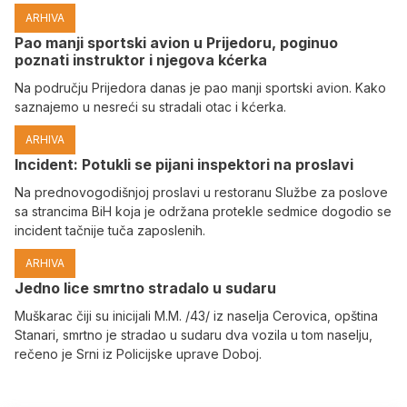
ARHIVA
Pao manji sportski avion u Prijedoru, poginuo
poznati instruktor i njegova kćerka
Na području Prijedora danas je pao manji sportski avion. Kako
saznajemo u nesreći su stradali otac i kćerka.
ARHIVA
Incident: Potukli se pijani inspektori na proslavi
Na prednovogodišnjoj proslavi u restoranu Službe za poslove
sa strancima BiH koja je održana protekle sedmice dogodio se
incident tačnije tuča zaposlenih.
ARHIVA
Јedno lice smrtno stradalo u sudaru
Muškarac čiji su inicijali M.M. /43/ iz naselja Cerovica, opština
Stanari, smrtno je stradao u sudaru dva vozila u tom naselju,
rečeno je Srni iz Policijske uprave Doboj.