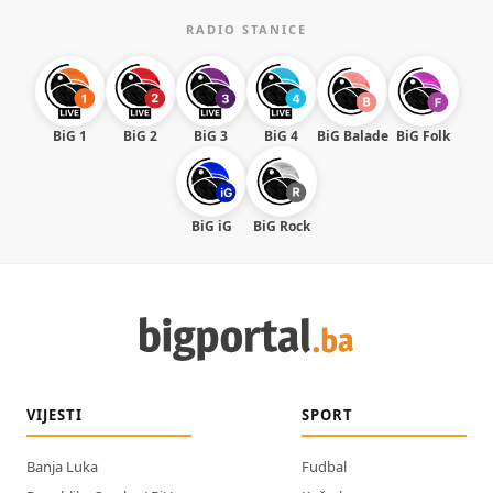
RADIO STANICE
BiG 1
BiG 2
BiG 3
BiG 4
BiG Balade
BiG Folk
BiG iG
BiG Rock
VIJESTI
SPORT
Banja Luka
Fudbal