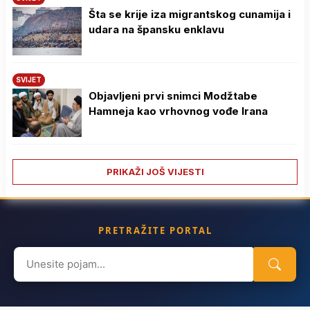
Šta se krije iza migrantskog cunamija i
udara na špansku enklavu
SVIJET
Objavljeni prvi snimci Modžtabe
Hamneja kao vrhovnog vođe Irana
PRIKAŽI JOŠ VIJESTI
PRETRAŽITE PORTAL
Search
for: