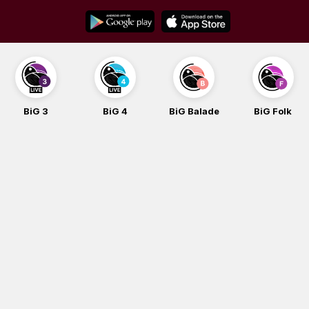
Skip
to
content
BiG 3
BiG 4
BiG Balade
BiG Folk