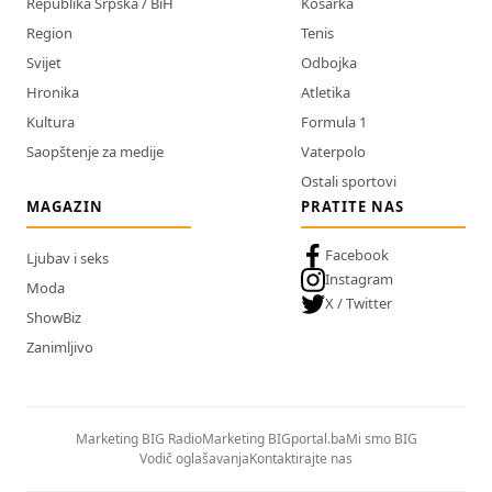
Republika Srpska / BiH
Košarka
Region
Tenis
Svijet
Odbojka
Hronika
Atletika
Kultura
Formula 1
Saopštenje za medije
Vaterpolo
Ostali sportovi
MAGAZIN
PRATITE NAS
Facebook
Ljubav i seks
Instagram
Moda
X / Twitter
ShowBiz
Zanimljivo
Marketing BIG Radio
Marketing BIGportal.ba
Mi smo BIG
Vodič oglašavanja
Kontaktirajte nas