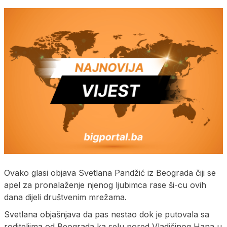
Ovako glasi objava Svetlana Pandžić iz Beograda čiji se
apel za pronalaženje njenog ljubimca rase ši-cu ovih
dana dijeli društvenim mrežama.
Svetlana objašnjava da pas nestao dok je putovala sa
roditeljima od Beograda ka selu pored Vladičinog Hana u