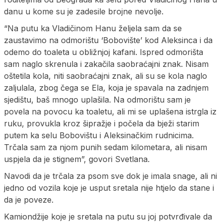
danu u kome su je zadesile brojne nevolje.
“Na putu ka Vladičinom Hanu željela sam da se
zaustavimo na odmorištu ‘Bobovište’ kod Aleksinca i da
odemo do toaleta u obližnjoj kafani. Ispred odmorišta
sam naglo skrenula i zakačila saobraćajni znak. Nisam
oštetila kola, niti saobraćajni znak, ali su se kola naglo
zaljulala, zbog čega se Ela, koja je spavala na zadnjem
sjedištu, baš mnogo uplašila. Na odmorištu sam je
povela na povocu ka toaletu, ali mi se uplašena istrgla iz
ruku, provukla kroz šipražje i počela da bježi starim
putem ka selu Bobovištu i Aleksinačkim rudnicima.
Trčala sam za njom punih sedam kilometara, ali nisam
uspjela da je stignem”, govori Svetlana.
Navodi da je trčala za psom sve dok je imala snage, ali ni
jedno od vozila koje je usput sretala nije htjelo da stane i
da je poveze.
Kamiondžije koje je sretala na putu su joj potvrđivale da