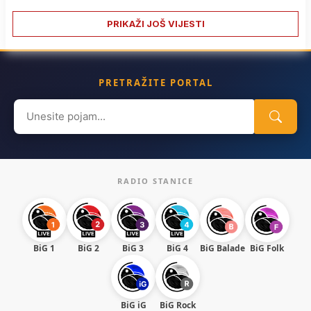
PRIKAŽI JOŠ VIJESTI
PRETRAŽITE PORTAL
Search
for:
RADIO STANICE
BiG 1
BiG 2
BiG 3
BiG 4
BiG Balade
BiG Folk
BiG iG
BiG Rock