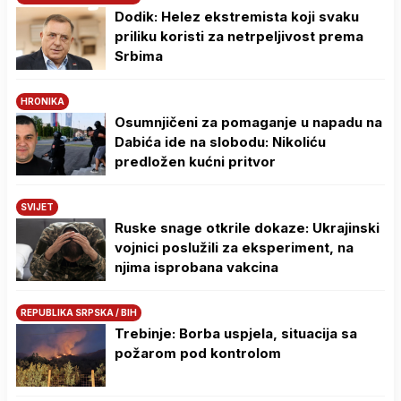
Dodik: Helez ekstremista koji svaku
priliku koristi za netrpeljivost prema
Srbima
HRONIKA
Osumnjičeni za pomaganje u napadu na
Dabića ide na slobodu: Nikoliću
predložen kućni pritvor
SVIJET
Ruske snage otkrile dokaze: Ukrajinski
vojnici poslužili za eksperiment, na
njima isprobana vakcina
REPUBLIKA SRPSKA / BIH
Trebinje: Borba uspjela, situacija sa
požarom pod kontrolom