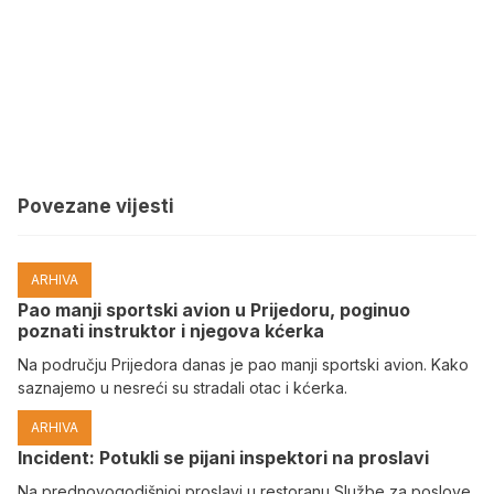
Povezane vijesti
ARHIVA
Pao manji sportski avion u Prijedoru, poginuo
poznati instruktor i njegova kćerka
Na području Prijedora danas je pao manji sportski avion. Kako
saznajemo u nesreći su stradali otac i kćerka.
ARHIVA
Incident: Potukli se pijani inspektori na proslavi
Na prednovogodišnjoj proslavi u restoranu Službe za poslove