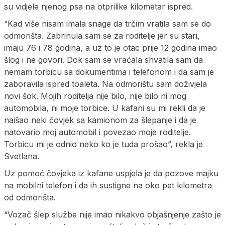
su vidjele njenog psa na otprilike kilometar ispred.
“Kad više nisam imala snage da trčim vratila sam se do
odmorišta. Zabrinula sam se za roditelje jer su stari,
imaju 76 i 78 godina, a uz to je otac prije 12 godina imao
šlog i ne govori. Dok sam se vraćala shvatila sam da
nemam torbicu sa dokumentima i telefonom i da sam je
zaboravila ispred toaleta. Na odmorištu sam doživjela
novi šok. Mojih roditelja nije bilo, nije bilo ni mog
automobila, ni moje torbice. U kafani su mi rekli da je
naišao neki čovjek sa kamionom za šlepanje i da je
natovario moj automobil i povezao moje roditelje.
Torbicu mi je odnio neko ko je tuda prošao”, rekla je
Svetlana.
Uz pomoć čovjeka iz kafane uspjela je da pozove majku
na mobilni telefon i da ih sustigne na oko pet kilometra
od odmorišta.
“Vozač šlep službe nije imao nikakvo objašnjenje zašto je