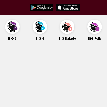
Skip
to
content
BiG 3
BiG 4
BiG Balade
BiG Folk