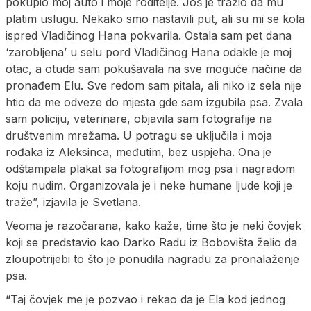
pokupio moj auto i moje roditelje. Još je tražio da mu
platim uslugu. Nekako smo nastavili put, ali su mi se kola
ispred Vladičinog Hana pokvarila. Ostala sam pet dana
‘zarobljena’ u selu pord Vladičinog Hana odakle je moj
otac, a otuda sam pokušavala na sve moguće načine da
pronađem Elu. Sve redom sam pitala, ali niko iz sela nije
htio da me odveze do mjesta gde sam izgubila psa. Zvala
sam policiju, veterinare, objavila sam fotografije na
društvenim mrežama. U potragu se uključila i moja
rođaka iz Aleksinca, međutim, bez uspjeha. Ona je
odštampala plakat sa fotografijom mog psa i nagradom
koju nudim. Organizovala je i neke humane ljude koji je
traže”, izjavila je Svetlana.
Veoma je razočarana, kako kaže, time što je neki čovjek
koji se predstavio kao Darko Radu iz Bobovišta želio da
zloupotrijebi to što je ponudila nagradu za pronalaženje
psa.
“Taj čovjek me je pozvao i rekao da je Ela kod jednog