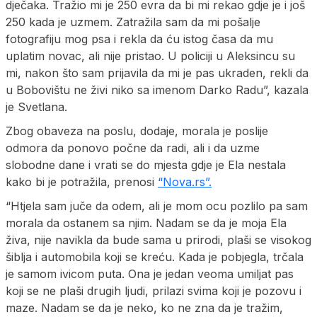
dječaka. Tražio mi je 250 evra da bi mi rekao gdje je i još
250 kada je uzmem. Zatražila sam da mi pošalje
fotografiju mog psa i rekla da ću istog časa da mu
uplatim novac, ali nije pristao. U policiji u Aleksincu su
mi, nakon što sam prijavila da mi je pas ukraden, rekli da
u Bobovištu ne živi niko sa imenom Darko Radu”, kazala
je Svetlana.
Zbog obaveza na poslu, dodaje, morala je poslije
odmora da ponovo počne da radi, ali i da uzme
slobodne dane i vrati se do mjesta gdje je Ela nestala
kako bi je potražila, prenosi
“Nova.rs”.
“Htjela sam juče da odem, ali je mom ocu pozlilo pa sam
morala da ostanem sa njim. Nadam se da je moja Ela
živa, nije navikla da bude sama u prirodi, plaši se visokog
šiblja i automobila koji se kreću. Kada je pobjegla, trčala
je samom ivicom puta. Ona je jedan veoma umiljat pas
koji se ne plaši drugih ljudi, prilazi svima koji je pozovu i
maze. Nadam se da je neko, ko ne zna da je tražim,