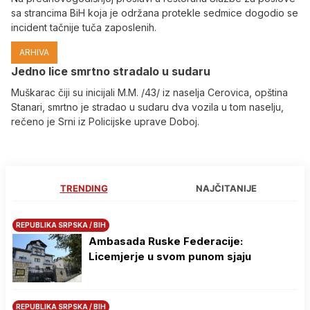
sa strancima BiH koja je održana protekle sedmice dogodio se
incident tačnije tuča zaposlenih.
ARHIVA
Јedno lice smrtno stradalo u sudaru
Muškarac čiji su inicijali M.M. /43/ iz naselja Cerovica, opština
Stanari, smrtno je stradao u sudaru dva vozila u tom naselju,
rečeno je Srni iz Policijske uprave Doboj.
TRENDING
NAJČITANIJE
REPUBLIKA SRPSKA / BIH
Ambasada Ruske Federacije:
Licemjerje u svom punom sjaju
REPUBLIKA SRPSKA / BIH