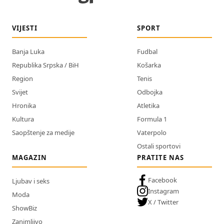
VIJESTI
SPORT
Banja Luka
Fudbal
Republika Srpska / BiH
Košarka
Region
Tenis
Svijet
Odbojka
Hronika
Atletika
Kultura
Formula 1
Saopštenje za medije
Vaterpolo
Ostali sportovi
MAGAZIN
PRATITE NAS
Facebook
Ljubav i seks
Instagram
Moda
X / Twitter
ShowBiz
Zanimljivo