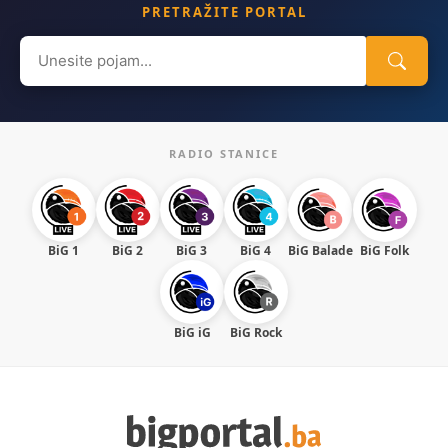
PRETRAŽITE PORTAL
Search
for:
RADIO STANICE
BiG 1
BiG 2
BiG 3
BiG 4
BiG Balade
BiG Folk
BiG iG
BiG Rock