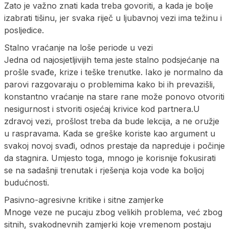
Zato je važno znati kada treba govoriti, a kada je bolje
izabrati tišinu, jer svaka riječ u ljubavnoj vezi ima težinu i
posljedice.
Stalno vraćanje na loše periode u vezi
Jedna od najosjetljivijih tema jeste stalno podsjećanje na
prošle svađe, krize i teške trenutke. Iako je normalno da
parovi razgovaraju o problemima kako bi ih prevazišli,
konstantno vraćanje na stare rane može ponovo otvoriti
nesigurnost i stvoriti osjećaj krivice kod partnera.U
zdravoj vezi, prošlost treba da bude lekcija, a ne oružje
u raspravama. Kada se greške koriste kao argument u
svakoj novoj svađi, odnos prestaje da napreduje i počinje
da stagnira. Umjesto toga, mnogo je korisnije fokusirati
se na sadašnji trenutak i rješenja koja vode ka boljoj
budućnosti.
Pasivno-agresivne kritike i sitne zamjerke
Mnoge veze ne pucaju zbog velikih problema, već zbog
sitnih, svakodnevnih zamjerki koje vremenom postaju