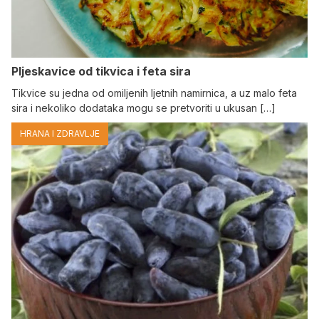
Pljeskavice od tikvica i feta sira
Tikvice su jedna od omiljenih ljetnih namirnica, a uz malo feta
sira i nekoliko dodataka mogu se pretvoriti u ukusan […]
HRANA I ZDRAVLJE