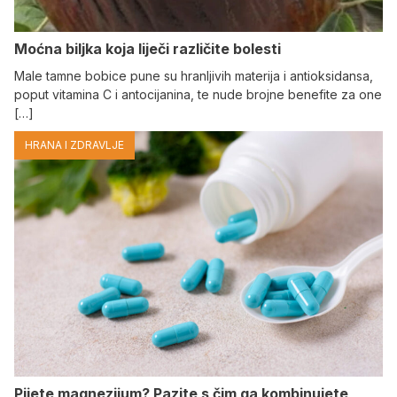
Moćna biljka koja liječi različite bolesti
Male tamne bobice pune su hranljivih materija i antioksidansa,
poput vitamina C i antocijanina, te nude brojne benefite za one
[…]
HRANA I ZDRAVLJE
Pijete magnezijum? Pazite s čim ga kombinujete