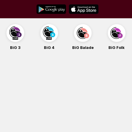
Skip
to
content
BiG 3
BiG 4
BiG Balade
BiG Folk