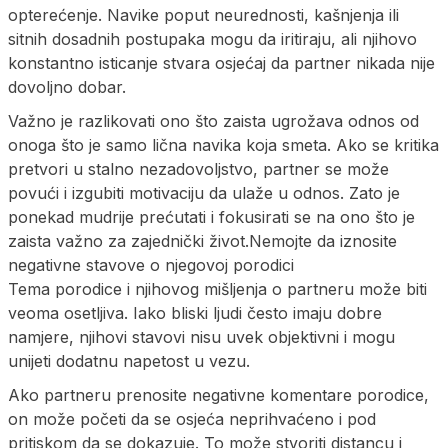
opterećenje. Navike poput neurednosti, kašnjenja ili
sitnih dosadnih postupaka mogu da iritiraju, ali njihovo
konstantno isticanje stvara osjećaj da partner nikada nije
dovoljno dobar.
Važno je razlikovati ono što zaista ugrožava odnos od
onoga što je samo lična navika koja smeta. Ako se kritika
pretvori u stalno nezadovoljstvo, partner se može
povući i izgubiti motivaciju da ulaže u odnos. Zato je
ponekad mudrije prećutati i fokusirati se na ono što je
zaista važno za zajednički život.Nemojte da iznosite
negativne stavove o njegovoj porodici
Tema porodice i njihovog mišljenja o partneru može biti
veoma osetljiva. Iako bliski ljudi često imaju dobre
namjere, njihovi stavovi nisu uvek objektivni i mogu
unijeti dodatnu napetost u vezu.
Ako partneru prenosite negativne komentare porodice,
on može početi da se osjeća neprihvaćeno i pod
pritiskom da se dokazuje. To može stvoriti distancu i