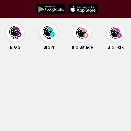
Skip
to
content
BiG 3
BiG 4
BiG Balade
BiG Folk