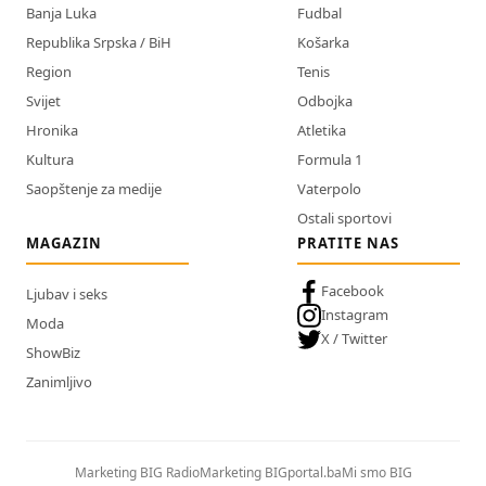
Banja Luka
Fudbal
Republika Srpska / BiH
Košarka
Region
Tenis
Svijet
Odbojka
Hronika
Atletika
Kultura
Formula 1
Saopštenje za medije
Vaterpolo
Ostali sportovi
MAGAZIN
PRATITE NAS
Facebook
Ljubav i seks
Instagram
Moda
X / Twitter
ShowBiz
Zanimljivo
Marketing BIG Radio
Marketing BIGportal.ba
Mi smo BIG