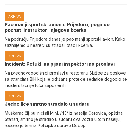
ARHIVA
Pao manji sportski avion u Prijedoru, poginuo
poznati instruktor i njegova kćerka
Na području Prijedora danas je pao manji sportski avion. Kako
saznajemo u nesreći su stradali otac i kćerka.
ARHIVA
Incident: Potukli se pijani inspektori na proslavi
Na prednovogodišnjoj proslavi u restoranu Službe za poslove
sa strancima BiH koja je održana protekle sedmice dogodio se
incident tačnije tuča zaposlenih.
ARHIVA
Јedno lice smrtno stradalo u sudaru
Muškarac čiji su inicijali M.M. /43/ iz naselja Cerovica, opština
Stanari, smrtno je stradao u sudaru dva vozila u tom naselju,
rečeno je Srni iz Policijske uprave Doboj.