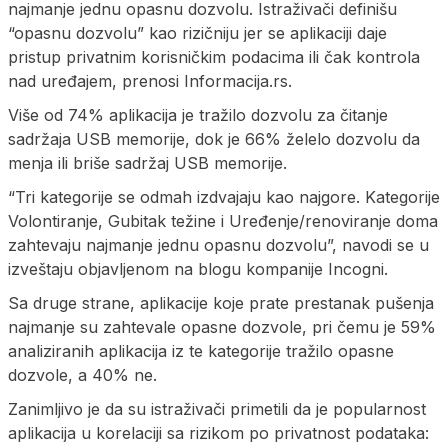
najmanje jednu opasnu dozvolu. Istraživači definišu
“opasnu dozvolu” kao rizičniju jer se aplikaciji daje
pristup privatnim korisničkim podacima ili čak kontrola
nad uređajem, prenosi Informacija.rs.
Više od 74% aplikacija je tražilo dozvolu za čitanje
sadržaja USB memorije, dok je 66% želelo dozvolu da
menja ili briše sadržaj USB memorije.
“Tri kategorije se odmah izdvajaju kao najgore. Kategorije
Volontiranje, Gubitak težine i Uređenje/renoviranje doma
zahtevaju najmanje jednu opasnu dozvolu”, navodi se u
izveštaju objavljenom na blogu kompanije Incogni.
Sa druge strane, aplikacije koje prate prestanak pušenja
najmanje su zahtevale opasne dozvole, pri čemu je 59%
analiziranih aplikacija iz te kategorije tražilo opasne
dozvole, a 40% ne.
Zanimljivo je da su istraživači primetili da je popularnost
aplikacija u korelaciji sa rizikom po privatnost podataka: