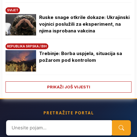
SVIJET
Ruske snage otkrile dokaze: Ukrajinski
vojnici poslužili za eksperiment, na
njima isprobana vakcina
REPUBLIKA SRPSKA / BIH
Trebinje: Borba uspjela, situacija sa
požarom pod kontrolom
PRIKAŽI JOŠ VIJESTI
PRETRAŽITE PORTAL
Search
for: