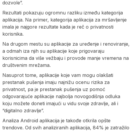
dozvole”.
Rezultati pokazuju ogromnu razliku između kategorija
aplikacija. Na primer, kategorija aplikacija za mršavljenje
imala je najgore rezultate kada je reč o privatnosti
korisnika.
Na drugom mestu su aplikacije za uređenje i renoviranje,
a odmah iza njih su aplikacije koje prigovaraju
korisnicima da više vežbaju i provode manje vremena na
društvenim mrežama.
Nasuprot tome, aplikacije koje vam mogu olakšati
prestanak pušenja imaju najnižu ocenu rizika za
privatnost, pa je prestanak pušenja uz pomoć
odgovarajuće aplikacije najbolja novogodišnja odluka
koju možete doneti imajući u vidu svoje zdravlje, ali i
“digitalno zdravlje”.
Analiza Android aplikacija je takođe otkrila opšte
trendove. Od svih analiziranih aplikacija, 84% je zatražilo