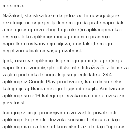
mrežama.
Nažalost, statistika kaže da jedna od tri novogodišnje
rezolucije ne uspe jer ljudi ne mogu da prate napredak,
a mnogi se upravo zbog toga okreću aplikacijama kao
rešenju. Iako aplikacije mogu pomoći u praćenju
napretka u ostvarivanju ciljeva, one takođe mogu
negativno uticati na vašu privatnost.
Ipak, nisu sve aplikacije koje mogu pomoći u praćenju
napretka novogodišnjih odluka iste. Istraživači iz firme za
zaštitu podataka Incogni koji su pregledali su 344
aplikacije iz Google Play prodavnice, kažu da su neke
kategorije aplikacija mnogo lošije od drugih. Analizirane
aplikacije su iz 16 kategorija i svaka ima ocenu rizika za
privatnost.
Incognijev tim je procenjivao nivo zaštite privatnosti
aplikacija, koje vrste dozvola korisnici trebaju da daju
aplikacijama i da li se od korisnika traži da daju “opasne