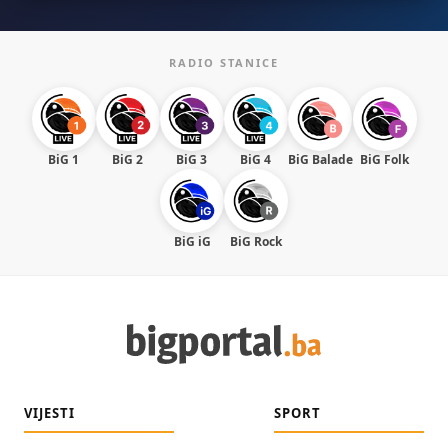
RADIO STANICE
BiG 1
BiG 2
BiG 3
BiG 4
BiG Balade
BiG Folk
BiG iG
BiG Rock
VIJESTI
SPORT