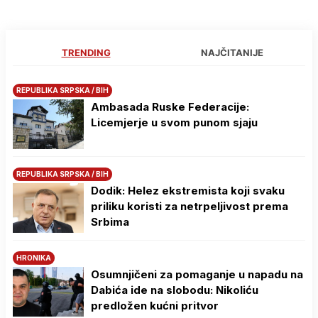
TRENDING
NAJČITANIJE
REPUBLIKA SRPSKA / BIH
Ambasada Ruske Federacije:
Licemjerje u svom punom sjaju
REPUBLIKA SRPSKA / BIH
Dodik: Helez ekstremista koji svaku
priliku koristi za netrpeljivost prema
Srbima
HRONIKA
Osumnjičeni za pomaganje u napadu na
Dabića ide na slobodu: Nikoliću
predložen kućni pritvor