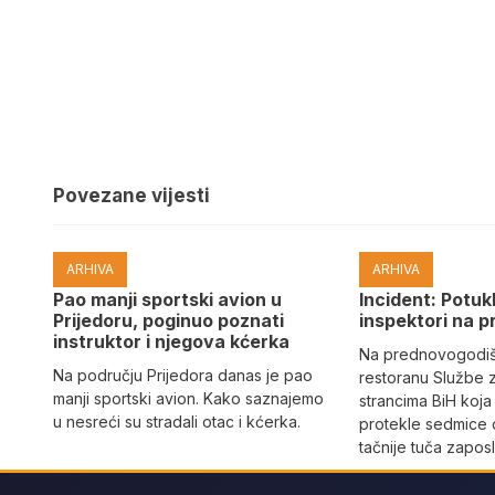
Povezane vijesti
ARHIVA
ARHIVA
Pao manji sportski avion u
Incident: Potukl
Prijedoru, poginuo poznati
inspektori na p
instruktor i njegova kćerka
Na prednovogodišn
Na području Prijedora danas je pao
restoranu Službe 
manji sportski avion. Kako saznajemo
strancima BiH koja
u nesreći su stradali otac i kćerka.
protekle sedmice 
tačnije tuča zaposl