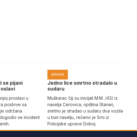
ARHIVA
i se pijani
Јedno lice smrtno stradalo u
roslavi
sudaru
joj proslavi u
Muškarac čiji su inicijali M.M. /43/ iz
za poslove sa
naselja Cerovica, opština Stanari,
 je održana
smrtno je stradao u sudaru dva vozila
dogodio se incident
u tom naselju, rečeno je Srni iz
enih.
Policijske uprave Doboj.