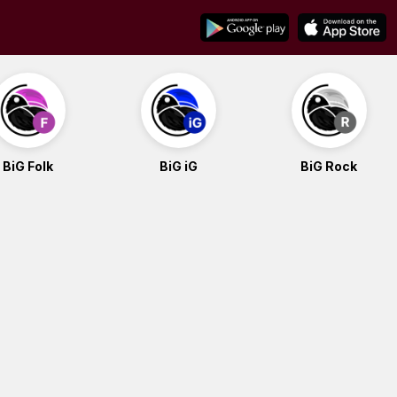
BiG Folk
BiG iG
BiG Rock