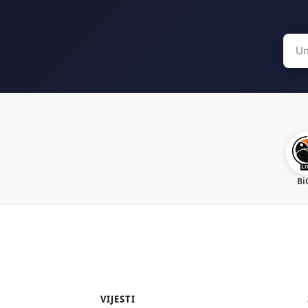
Sear
for:
Bi
VIJESTI