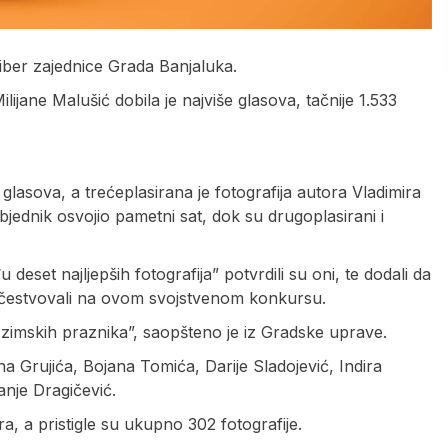
iber zajednice Grada Banjaluka.
ijane Malušić dobila je najviše glasova, tačnije 1.533
 glasova, a trećeplasirana je fotografija autora Vladimira
pobjednik osvojio pametni sat, dok su drugoplasirani i
eset najljepših fotografija” potvrdili su oni, te dodali da
učestvovali na ovom svojstvenom konkursu.
zimskih praznika”, saopšteno je iz Gradske uprave.
na Grujića, Bojana Tomića, Darije Sladojević, Indira
nje Dragičević.
, a pristigle su ukupno 302 fotografije.