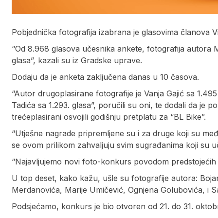
Pobjednička fotografija izabrana je glasovima članova V
“Od 8.968 glasova učesnika ankete, fotografija autora Mil
glasa”, kazali su iz Gradske uprave.
Dodaju da je anketa zaključena danas u 10 časova.
“Autor drugoplasirane fotografije je Vanja Gajić sa 1.495
Tadića sa 1.293. glasa”, poručili su oni, te dodali da je 
trećeplasirani osvojili godišnju pretplatu za “BL Bike”.
“Utješne nagrade pripremljene su i za druge koji su među d
se ovom prilikom zahvaljuju svim sugrađanima koji su 
“Najavljujemo novi foto-konkurs povodom predstojećih 
U top deset, kako kažu, ušle su fotografije autora: Boja
Merdanovića, Marije Umičević, Ognjena Golubovića, i Sa
Podsjećamo, konkurs je bio otvoren od 21. do 31. oktobra