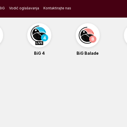
BiG
Vodič oglašavanja
Kontaktirajte nas
BiG 4
BiG Balade