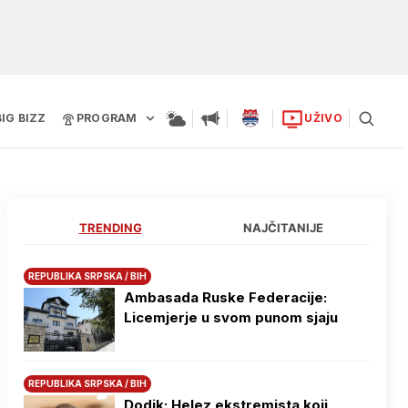
BIG BIZZ
PROGRAM
UŽIVO
TRENDING
NAJČITANIJE
REPUBLIKA SRPSKA / BIH
Ambasada Ruske Federacije:
Licemjerje u svom punom sjaju
REPUBLIKA SRPSKA / BIH
Dodik: Helez ekstremista koji