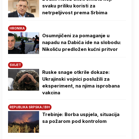
svaku priliku koristi za
netrpeljivost prema Srbima
HRONIKA
Osumnjičeni za pomaganje u
napadu na Dabića ide na slobodu:
Nikoliću predložen kućni pritvor
SVIJET
Ruske snage otkrile dokaze:
Ukrajinski vojnici poslužili za
eksperiment, na njima isprobana
vakcina
REPUBLIKA SRPSKA / BIH
Trebinje: Borba uspjela, situacija
sa požarom pod kontrolom