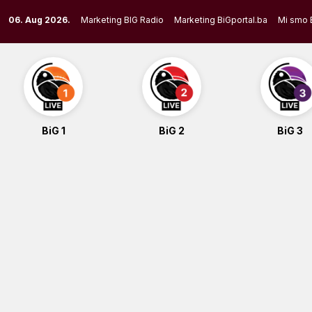
Skip
06. Aug 2026.
Marketing BIG Radio
Marketing BiGportal.ba
Mi smo 
to
content
BiG 1
BiG 2
BiG 3