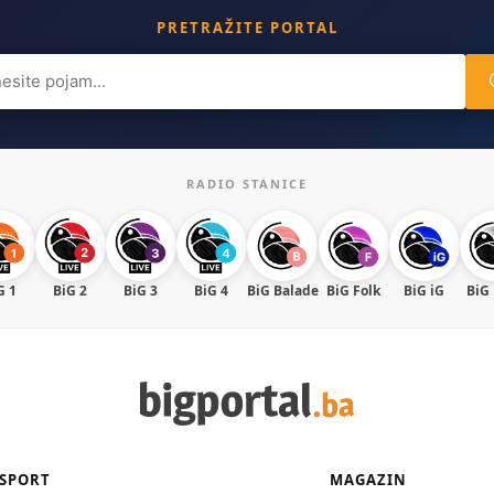
PRETRAŽITE PORTAL
ch
RADIO STANICE
G 1
BiG 2
BiG 3
BiG 4
BiG Balade
BiG Folk
BiG iG
BiG
SPORT
MAGAZIN