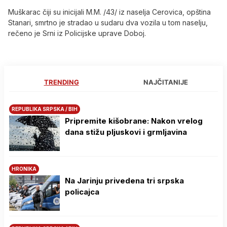
Muškarac čiji su inicijali M.M. /43/ iz naselja Cerovica, opština
Stanari, smrtno je stradao u sudaru dva vozila u tom naselju,
rečeno je Srni iz Policijske uprave Doboj.
TRENDING
NAJČITANIJE
REPUBLIKA SRPSKA / BIH
Pripremite kišobrane: Nakon vrelog
dana stižu pljuskovi i grmljavina
HRONIKA
Na Јarinju privedena tri srpska
policajca