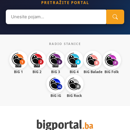
PRETRAŽITE PORTAL
Search
for:
RADIO STANICE
BiG 1
BiG 2
BiG 3
BiG 4
BiG Balade
BiG Folk
BiG iG
BiG Rock