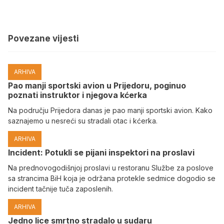
Povezane vijesti
ARHIVA
Pao manji sportski avion u Prijedoru, poginuo
poznati instruktor i njegova kćerka
Na području Prijedora danas je pao manji sportski avion. Kako
saznajemo u nesreći su stradali otac i kćerka.
ARHIVA
Incident: Potukli se pijani inspektori na proslavi
Na prednovogodišnjoj proslavi u restoranu Službe za poslove
sa strancima BiH koja je održana protekle sedmice dogodio se
incident tačnije tuča zaposlenih.
ARHIVA
Јedno lice smrtno stradalo u sudaru