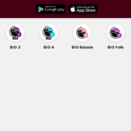
Skip
to
content
BiG 3
BiG 4
BiG Balade
BiG Folk