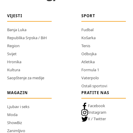
VIJESTI
SPORT
Banja Luka
Fudbal
Republika Srpska / BiH
Košarka
Region
Tenis
Svijet
Odbojka
Hronika
Atletika
Kultura
Formula 1
Saopštenje za medije
Vaterpolo
Ostali sportovi
MAGAZIN
PRATITE NAS
Facebook
Ljubav i seks
Instagram
Moda
X / Twitter
ShowBiz
Zanimljivo