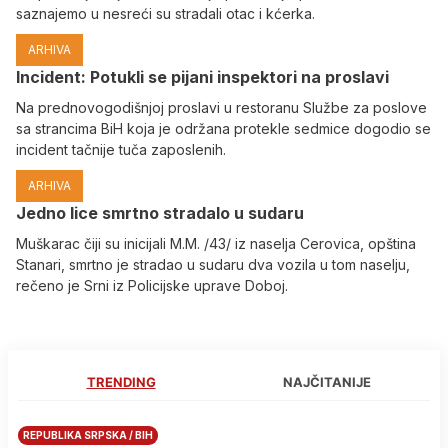
saznajemo u nesreći su stradali otac i kćerka.
ARHIVA
Incident: Potukli se pijani inspektori na proslavi
Na prednovogodišnjoj proslavi u restoranu Službe za poslove
sa strancima BiH koja je održana protekle sedmice dogodio se
incident tačnije tuča zaposlenih.
ARHIVA
Јedno lice smrtno stradalo u sudaru
Muškarac čiji su inicijali M.M. /43/ iz naselja Cerovica, opština
Stanari, smrtno je stradao u sudaru dva vozila u tom naselju,
rečeno je Srni iz Policijske uprave Doboj.
TRENDING
NAJČITANIJE
REPUBLIKA SRPSKA / BIH