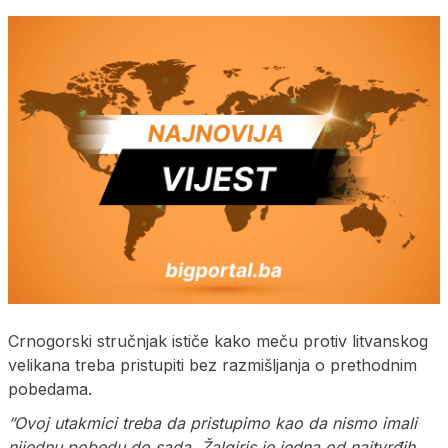
Crnogorski stručnjak ističe kako meču protiv litvanskog
velikana treba pristupiti bez razmišljanja o prethodnim
pobedama.
”Ovoj utakmici treba da pristupimo kao da nismo imali
nijednu pobedu do sada. Žalgiris je jedna od najtvrđih