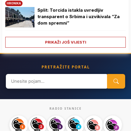
HRONIKA
Split: Torcida istakla uvredljiv
transparent o Srbima i uzvikivala “Za
dom spremni”
PRIKAŽI JOŠ VIJESTI
PRETRAŽITE PORTAL
Search
for:
RADIO STANICE