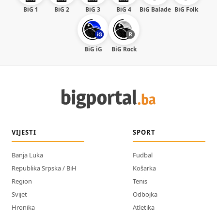
BiG 1
BiG 2
BiG 3
BiG 4
BiG Balade
BiG Folk
BiG iG
BiG Rock
VIJESTI
SPORT
Banja Luka
Fudbal
Republika Srpska / BiH
Košarka
Region
Tenis
Svijet
Odbojka
Hronika
Atletika