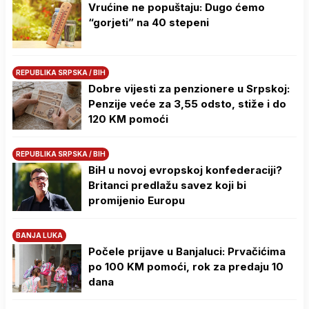
Vrućine ne popuštaju: Dugo ćemo
“gorjeti” na 40 stepeni
REPUBLIKA SRPSKA / BIH
Dobre vijesti za penzionere u Srpskoj:
Penzije veće za 3,55 odsto, stiže i do
120 KM pomoći
REPUBLIKA SRPSKA / BIH
BiH u novoj evropskoj konfederaciji?
Britanci predlažu savez koji bi
promijenio Europu
BANJA LUKA
Počele prijave u Banjaluci: Prvačićima
po 100 KM pomoći, rok za predaju 10
dana