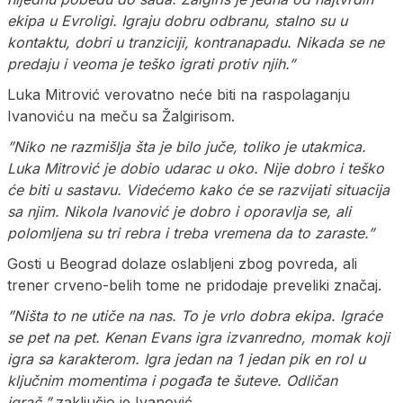
ekipa u Evroligi. Igraju dobru odbranu, stalno su u
kontaktu, dobri u tranziciji, kontranapadu. Nikada se ne
predaju i veoma je teško igrati protiv njih.”
Luka Mitrović verovatno neće biti na raspolaganju
Ivanoviću na meču sa Žalgirisom.
”Niko ne razmišlja šta je bilo juče, toliko je utakmica.
Luka Mitrović je dobio udarac u oko. Nije dobro i teško
će biti u sastavu. Videćemo kako će se razvijati situacija
sa njim. Nikola Ivanović je dobro i oporavlja se, ali
polomljena su tri rebra i treba vremena da to zaraste.”
Gosti u Beograd dolaze oslabljeni zbog povreda, ali
trener crveno-belih tome ne pridodaje preveliki značaj.
”Ništa to ne utiče na nas. To je vrlo dobra ekipa. Igraće
se pet na pet. Kenan Evans igra izvanredno, momak koji
igra sa karakterom. Igra jedan na 1 jedan pik en rol u
ključnim momentima i pogađa te šuteve. Odličan
igrač,”
zaključio je Ivanović.