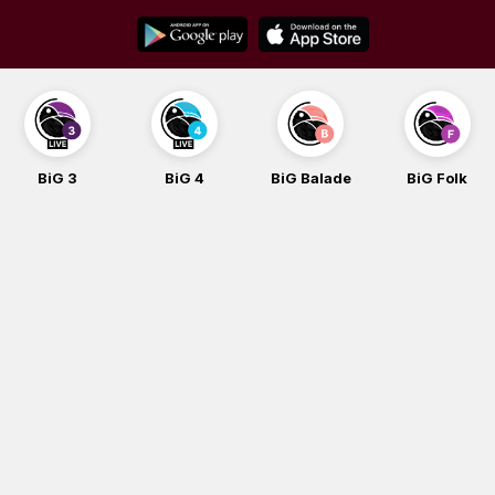
Skip
to
content
BiG 3
BiG 4
BiG Balade
BiG Folk