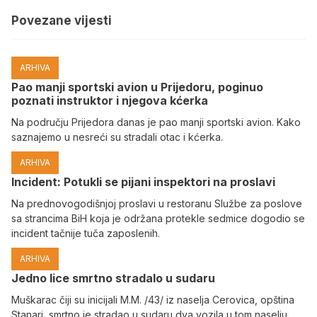
Povezane vijesti
ARHIVA
Pao manji sportski avion u Prijedoru, poginuo
poznati instruktor i njegova kćerka
Na području Prijedora danas je pao manji sportski avion. Kako
saznajemo u nesreći su stradali otac i kćerka.
ARHIVA
Incident: Potukli se pijani inspektori na proslavi
Na prednovogodišnjoj proslavi u restoranu Službe za poslove
sa strancima BiH koja je održana protekle sedmice dogodio se
incident tačnije tuča zaposlenih.
ARHIVA
Јedno lice smrtno stradalo u sudaru
Muškarac čiji su inicijali M.M. /43/ iz naselja Cerovica, opština
Stanari, smrtno je stradao u sudaru dva vozila u tom naselju,