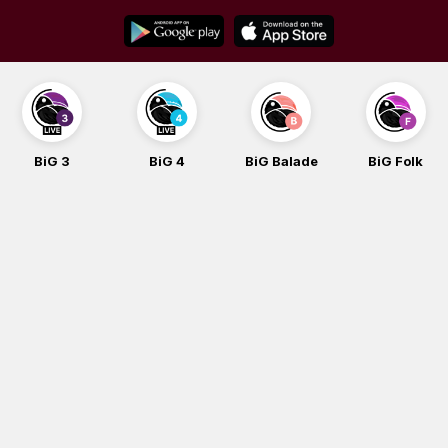
Skip
to
content
BiG 3
BiG 4
BiG Balade
BiG Folk