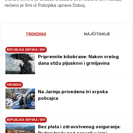
rečeno je Srni iz Policijske uprave Doboj.
TRENDING
NAJČITANIJE
REPUBLIKA SRPSKA / BIH
Pripremite kišobrane: Nakon vrelog
dana stižu pljuskovi i grmljavina
HRONIKA
Na Јarinju privedena tri srpska
policajca
REPUBLIKA SRPSKA / BIH
Bez plata i zdravstvenog osiguranja: