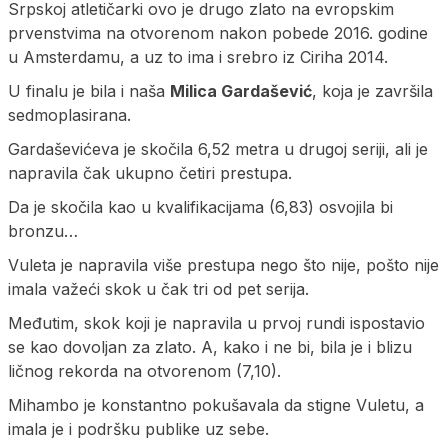
Srpskoj atletičarki ovo je drugo zlato na evropskim
prvenstvima na otvorenom nakon pobede 2016. godine
u Amsterdamu, a uz to ima i srebro iz Ciriha 2014.
U finalu je bila i naša
Milica Gardašević
, koja je završila
sedmoplasirana.
Gardaševićeva je skočila 6,52 metra u drugoj seriji, ali je
napravila čak ukupno četiri prestupa.
Da je skočila kao u kvalifikacijama (6,83) osvojila bi
bronzu…
Vuleta je napravila više prestupa nego što nije, pošto nije
imala važeći skok u čak tri od pet serija.
Međutim, skok koji je napravila u prvoj rundi ispostavio
se kao dovoljan za zlato. A, kako i ne bi, bila je i blizu
ličnog rekorda na otvorenom (7,10).
Mihambo je konstantno pokušavala da stigne Vuletu, a
imala je i podršku publike uz sebe.