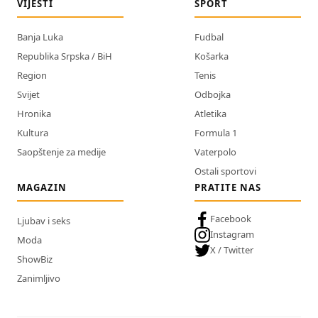
VIJESTI
SPORT
Banja Luka
Fudbal
Republika Srpska / BiH
Košarka
Region
Tenis
Svijet
Odbojka
Hronika
Atletika
Kultura
Formula 1
Saopštenje za medije
Vaterpolo
Ostali sportovi
MAGAZIN
PRATITE NAS
Facebook
Ljubav i seks
Instagram
Moda
X / Twitter
ShowBiz
Zanimljivo