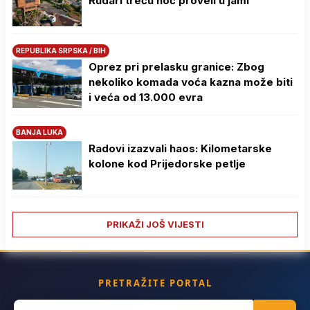
Rudari treću noć proveli u jami
REPUBLIKA SRPSKA / BIH
Oprez pri prelasku granice: Zbog
nekoliko komada voća kazna može biti
i veća od 13.000 evra
BANJA LUKA
Radovi izazvali haos: Kilometarske
kolone kod Prijedorske petlje
PRIKAŽI JOŠ VIJESTI
PRETRAŽITE PORTAL
Search