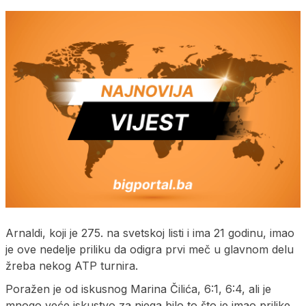
Arnaldi, koji je 275. na svetskoj listi i ima 21 godinu, imao
je ove nedelje priliku da odigra prvi meč u glavnom delu
žreba nekog ATP turnira.
Poražen je od iskusnog Marina Čilića, 6:1, 6:4, ali je
mnogo veće iskustvo za njega bilo to što je imao prilike