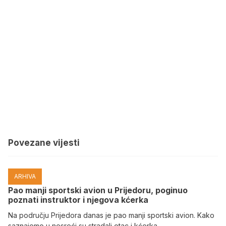
Povezane vijesti
ARHIVA
Pao manji sportski avion u Prijedoru, poginuo
poznati instruktor i njegova kćerka
Na području Prijedora danas je pao manji sportski avion. Kako
saznajemo u nesreći su stradali otac i kćerka.