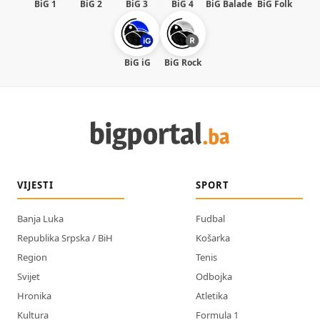
BiG 1
BiG 2
BiG 3
BiG 4
BiG Balade
BiG Folk
BiG iG
BiG Rock
VIJESTI
SPORT
Banja Luka
Fudbal
Republika Srpska / BiH
Košarka
Region
Tenis
Svijet
Odbojka
Hronika
Atletika
Kultura
Formula 1