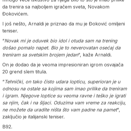
da trenira sa najboljem igračem sveta, Novakom
Đokovićem.
I još nešto, Arnaldi je priznao da mu je Đoković omiljeni
teniser.
“
Novak mi je oduvek bio idol i otuda sam na trening
došao pomalo napet. Bio je to neverovatan osećaj da
treniram sa svetskim brojem jedan
“, kaže Arnaldi.
On je dodao da je veoma impresioniran igrom osvajača
20 grend slem titula.
“
Tehnički, on tako čisto udara lopticu, superioran je u
odnosu na ostale sa kojima sam imao prilike da treniram
i igram. Njegove loptice su veoma ravne i teško je igrati
sa njim, čak i na šljaci. Oduzima vam vreme za reakciju,
ne možete da uradite ništa što vam padne na pamet
“,
zaključio je italijanski teniser.
B92.