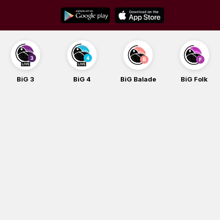
Skip
to
content
BiG 3
BiG 4
BiG Balade
BiG Folk