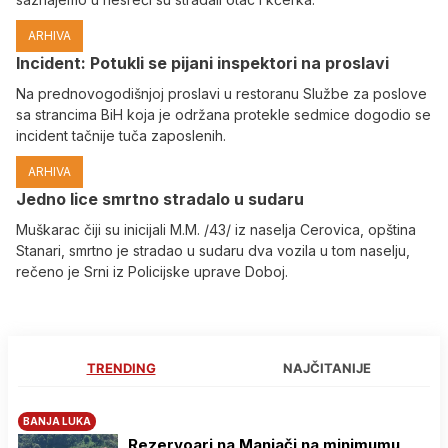
ARHIVA
Incident: Potukli se pijani inspektori na proslavi
Na prednovogodišnjoj proslavi u restoranu Službe za poslove
sa strancima BiH koja je održana protekle sedmice dogodio se
incident tačnije tuča zaposlenih.
ARHIVA
Јedno lice smrtno stradalo u sudaru
Muškarac čiji su inicijali M.M. /43/ iz naselja Cerovica, opština
Stanari, smrtno je stradao u sudaru dva vozila u tom naselju,
rečeno je Srni iz Policijske uprave Doboj.
TRENDING
NAJČITANIJE
BANJA LUKA
Rezervoari na Manjači na minimumu,