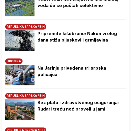
voda će se puštati selektivno
REPUBLIKA SRPSKA / BIH
Pripremite kišobrane: Nakon vrelog
dana stižu pljuskovi i grmljavina
HRONIKA
Na Јarinju privedena tri srpska
policajca
REPUBLIKA SRPSKA / BIH
Bez plata i zdravstvenog osiguranja:
Rudari treću noć proveli u jami
REPUBLIKA SRPSKA / BIH