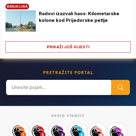
BANJA LUKA
Radovi izazvali haos: Kilometarske
kolone kod Prijedorske petlje
PRIKAŽI JOŠ VIJESTI
PRETRAŽITE PORTAL
Search
for:
RADIO STANICE