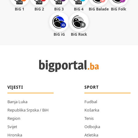
BiG 1
BiG 2
BiG 3
BiG 4
BiG Balade
BiG Folk
BiG iG
BiG Rock
VIJESTI
SPORT
Banja Luka
Fudbal
Republika Srpska / BiH
Košarka
Region
Tenis
Svijet
Odbojka
Hronika
Atletika