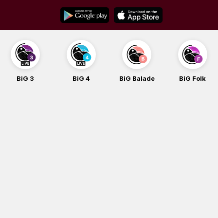
Skip
to
content
BiG 3
BiG 4
BiG Balade
BiG Folk