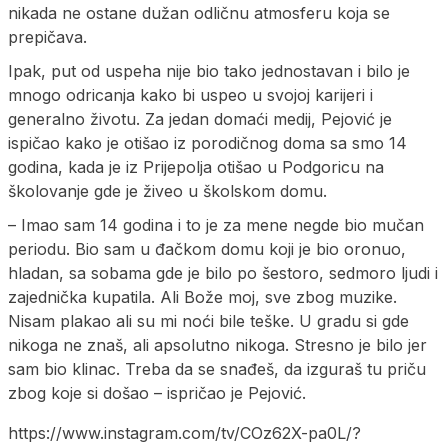
nikada ne ostane dužan odličnu atmosferu koja se
prepičava.
Ipak, put od uspeha nije bio tako jednostavan i bilo je
mnogo odricanja kako bi uspeo u svojoj karijeri i
generalno životu. Za jedan domaći medij, Pejović je
ispičao kako je otišao iz porodičnog doma sa smo 14
godina, kada je iz Prijepolja otišao u Podgoricu na
školovanje gde je živeo u školskom domu.
– Imao sam 14 godina i to je za mene negde bio mučan
periodu. Bio sam u đačkom domu koji je bio oronuo,
hladan, sa sobama gde je bilo po šestoro, sedmoro ljudi i
zajednička kupatila. Ali Bože moj, sve zbog muzike.
Nisam plakao ali su mi noći bile teške. U gradu si gde
nikoga ne znaš, ali apsolutno nikoga. Stresno je bilo jer
sam bio klinac. Treba da se snađeš, da izguraš tu priču
zbog koje si došao – ispričao je Pejović.
https://www.instagram.com/tv/COz62X-pa0L/?