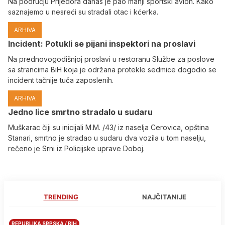
Na području Prijedora danas je pao manji sportski avion. Kako
saznajemo u nesreći su stradali otac i kćerka.
ARHIVA
Incident: Potukli se pijani inspektori na proslavi
Na prednovogodišnjoj proslavi u restoranu Službe za poslove
sa strancima BiH koja je održana protekle sedmice dogodio se
incident tačnije tuča zaposlenih.
ARHIVA
Јedno lice smrtno stradalo u sudaru
Muškarac čiji su inicijali M.M. /43/ iz naselja Cerovica, opština
Stanari, smrtno je stradao u sudaru dva vozila u tom naselju,
rečeno je Srni iz Policijske uprave Doboj.
TRENDING
NAJČITANIJE
REPUBLIKA SRPSKA / BIH