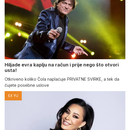
Hiljade evra kaplju na račun i prije nego što otvori
usta!
Otkriveno koliko Čola naplaćuje PRIVATNE SVIRKE, a tek da
čujete posebne uslove
EX YU