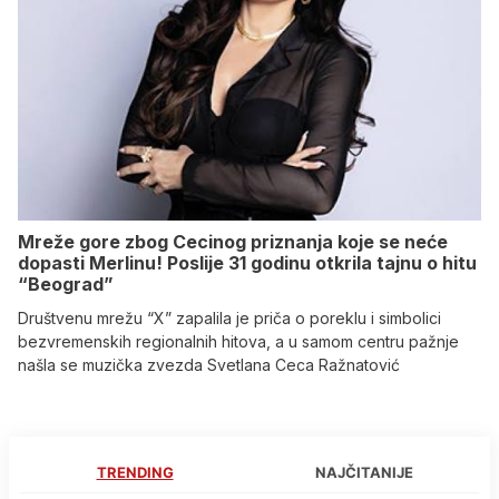
Mreže gore zbog Cecinog priznanja koje se neće
dopasti Merlinu! Poslije 31 godinu otkrila tajnu o hitu
“Beograd”
Društvenu mrežu “X” zapalila je priča o poreklu i simbolici
bezvremenskih regionalnih hitova, a u samom centru pažnje
našla se muzička zvezda Svetlana Ceca Ražnatović
TRENDING
NAJČITANIJE