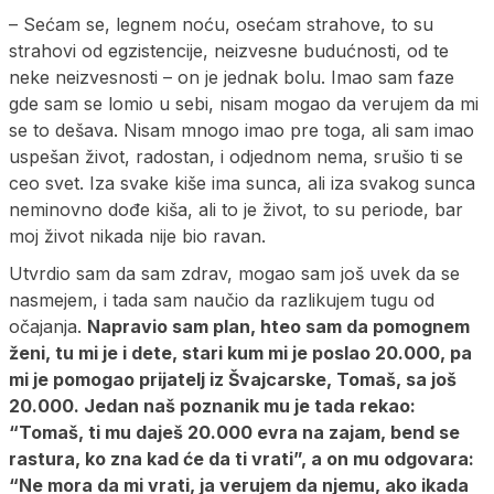
– Sećam se, legnem noću, osećam strahove, to su
strahovi od egzistencije, neizvesne budućnosti, od te
neke neizvesnosti – on je jednak bolu. Imao sam faze
gde sam se lomio u sebi, nisam mogao da verujem da mi
se to dešava. Nisam mnogo imao pre toga, ali sam imao
uspešan život, radostan, i odjednom nema, srušio ti se
ceo svet. Iza svake kiše ima sunca, ali iza svakog sunca
neminovno dođe kiša, ali to je život, to su periode, bar
moj život nikada nije bio ravan.
Utvrdio sam da sam zdrav, mogao sam još uvek da se
nasmejem, i tada sam naučio da razlikujem tugu od
očajanja.
Napravio sam plan, hteo sam da pomognem
ženi, tu mi je i dete, stari kum mi je poslao 20.000, pa
mi je pomogao prijatelj iz Švajcarske, Tomaš, sa još
20.000. Jedan naš poznanik mu je tada rekao:
“Tomaš, ti mu daješ 20.000 evra na zajam, bend se
rastura, ko zna kad će da ti vrati”, a on mu odgovara:
“Ne mora da mi vrati, ja verujem da njemu, ako ikada