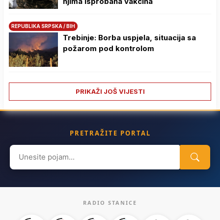
njima isprobana vakcina
REPUBLIKA SRPSKA / BIH
Trebinje: Borba uspjela, situacija sa
požarom pod kontrolom
PRIKAŽI JOŠ VIJESTI
PRETRAŽITE PORTAL
Search
for:
RADIO STANICE