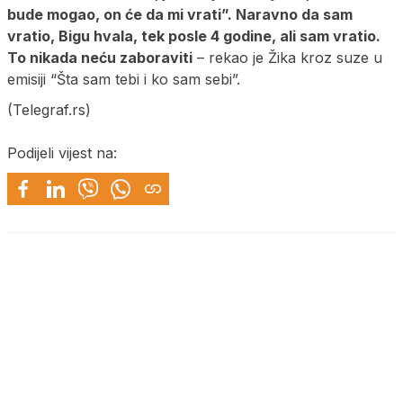
bude mogao, on će da mi vrati”. Naravno da sam
vratio, Bigu hvala, tek posle 4 godine, ali sam vratio.
To nikada neću zaboraviti
– rekao je Žika kroz suze u
emisiji “Šta sam tebi i ko sam sebi”.
(Telegraf.rs)
Podijeli vijest na: