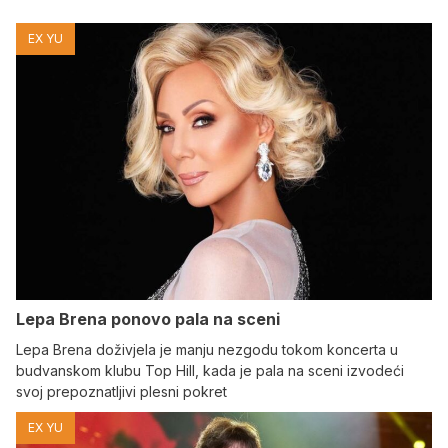
EX YU
Lepa Brena ponovo pala na sceni
Lepa Brena doživjela je manju nezgodu tokom koncerta u
budvanskom klubu Top Hill, kada je pala na sceni izvodeći
svoj prepoznatljivi plesni pokret
EX YU