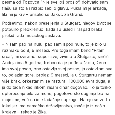
pesma od Tozovca “Nije sve još prošlo”, dohvatio sam
flašu sa stola i razbio sebi o glavu. Pukla mi je arkada,
lila mi je krv – prisetio se Jakšić za Grand.
Podsetimo, nakon preseljenja u Štutgart, njegov život se
potpuno preokrenuo, kada su usledili raspad braka i
prekid rada muzičkog sastava.
– Nisam pao na nulu, pao sam ispod nule, to je bilo u
razmaku od 8, 9 meseci. Pre toga imam bend “Ritam
srca”, mi sviramo, super sve, živimo u Štutgartu, sinčić
Andrija ima 5 godina, trebao da je pođe u školu, žena
ima svoj posao, ona ostavlja svoj posao, ja ostavljam sve
to, odlazim gore, prolazi 9 meseci, ja u Štutgartu nemam
više brak, orkestar mi se rastura i 100.000 evra duga, a
ja do tada nikad nikom nisam dinar dugovao. To je toliko
opterećenje bilo za mene, pogotovo što dug nije bio na
moje ime, već na ime tadašnje supruge. Na nju se vodio
lokal jer ima nemačko državljanstvo, inače je iz naših
krajeva – rekao je Žika.