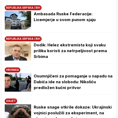
REPUBLIKA SRPSKA / BIH
Ambasada Ruske Federacije:
Licemjerje u svom punom sjaju
REPUBLIKA SRPSKA / BIH
Dodik: Helez ekstremista koji svaku
priliku koristi za netrpeljivost prema
Srbima
HRONIKA
Osumnjičeni za pomaganje u napadu na
Dabića ide na slobodu: Nikoliću
predložen kućni pritvor
SVIJET
Ruske snage otkrile dokaze: Ukrajinski
vojnici poslužili za eksperiment, na