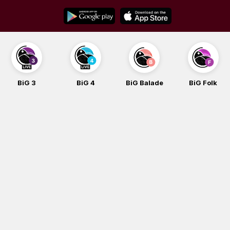
Skip
to
content
BiG 3
BiG 4
BiG Balade
BiG Folk