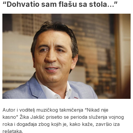
“Dohvatio sam flašu sa stola…”
Autor i voditelj muzičkog takmičenja “Nikad nije
kasno” Žika Jakšić prisetio se perioda služenja vojnog
roka i događaja zbog kojih je, kako kaže, završio iza
rešetaka.