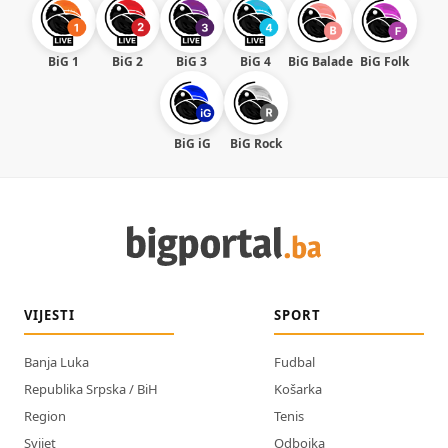
BiG 1
BiG 2
BiG 3
BiG 4
BiG Balade
BiG Folk
BiG iG
BiG Rock
VIJESTI
SPORT
Banja Luka
Fudbal
Republika Srpska / BiH
Košarka
Region
Tenis
Svijet
Odbojka