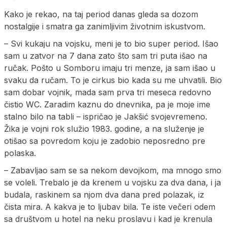
Kako je rekao, na taj period danas gleda sa dozom
nostalgije i smatra ga zanimljivim životnim iskustvom.
– Svi kukaju na vojsku, meni je to bio super period. Išao
sam u zatvor na 7 dana zato što sam tri puta išao na
ručak. Pošto u Somboru imaju tri menze, ja sam išao u
svaku da ručam. To je cirkus bio kada su me uhvatili. Bio
sam dobar vojnik, mada sam prva tri meseca redovno
čistio WC. Zaradim kaznu do dnevnika, pa je moje ime
stalno bilo na tabli – ispričao je Jakšić svojevremeno.
Žika je vojni rok služio 1983. godine, a na služenje je
otišao sa povredom koju je zadobio neposredno pre
polaska.
– Zabavljao sam se sa nekom devojkom, ma mnogo smo
se voleli. Trebalo je da krenem u vojsku za dva dana, i ja
budala, raskinem sa njom dva dana pred polazak, iz
čista mira. A kakva je to ljubav bila. Te iste večeri odem
sa društvom u hotel na neku proslavu i kad je krenula