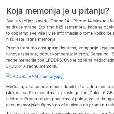
Koja memorija je u pitanju?
Sve je veći jaz između iPhone 14 i iPhone 14 Max telef
sa druge strane. Što smo bliži septembru, kada se očekuj
to dobijamo sve više i više informacija o tome koliko će 
nizu jeste radna memorija.
Prema trenutno dostupnim detaljima, kompanije koje sa
njihove telefone, poput kompanija: Micron, Samsung i 
radne memorije tipa LPDDR5. Ovo je ozbiljna nadogradnj
LPDDR4X radnu memoriju.
Međutim, iako će novi modeli dobiti bržu radnu memorij
isti kao i na Pro modelima iz prošle godine. Dakle, 6 G
telefone. Prema ranijim podacima Apple je želeo da ug
cena memorijskih čipova najviše uticala na promenu ta
To će se najverovatnije promeniti na petnaestoj seriji A