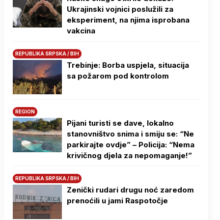
Ukrajinski vojnici poslužili za
eksperiment, na njima isprobana
vakcina
REPUBLIKA SRPSKA / BIH
Trebinje: Borba uspjela, situacija
sa požarom pod kontrolom
REGION
Pijani turisti se dave, lokalno
stanovništvo snima i smiju se: “Ne
parkirajte ovdje” – Policija: “Nema
krivičnog djela za nepomaganje!”
REPUBLIKA SRPSKA / BIH
Zenički rudari drugu noć zaredom
prenoćili u jami Raspotočje