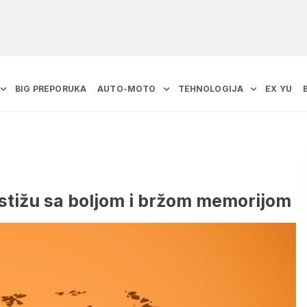
BIG PREPORUKA
AUTO-MOTO
TEHNOLOGIJA
EX YU
 stižu sa boljom i bržom memorijom