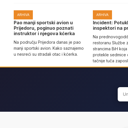
ARHIVA
ARHIVA
Pao manji sportski avion u
Incident: Potukl
Prijedoru, poginuo poznati
inspektori na p
instruktor i njegova kćerka
Na prednovogodišn
Na području Prijedora danas je pao
restoranu Službe 
manji sportski avion. Kako saznajemo
strancima BiH koja
u nesreći su stradali otac i kćerka.
protekle sedmice 
tačnije tuča zaposl
Sear
for: