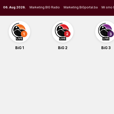
Skip
06. Aug 2026.
Marketing BIG Radio
Marketing BiGportal.ba
Mi smo 
to
content
BiG 1
BiG 2
BiG 3