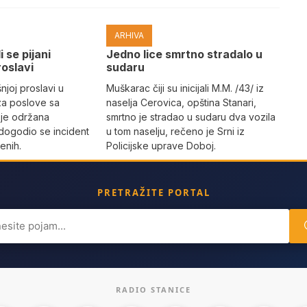
ARHIVA
i se pijani
Јedno lice smrtno stradalo u
roslavi
sudaru
joj proslavi u
Muškarac čiji su inicijali M.M. /43/ iz
za poslove sa
naselja Cerovica, opština Stanari,
 je održana
smrtno je stradao u sudaru dva vozila
dogodio se incident
u tom naselju, rečeno je Srni iz
enih.
Policijske uprave Doboj.
PRETRAŽITE PORTAL
ch
RADIO STANICE