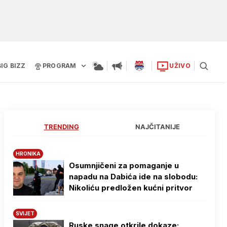
BIG BIZZ
PROGRAM
UŽIVO
TRENDING
NAJČITANIJE
HRONIKA
Osumnjičeni za pomaganje u
napadu na Dabića ide na slobodu:
Nikoliću predložen kućni pritvor
SVIJET
Ruske snage otkrile dokaze: