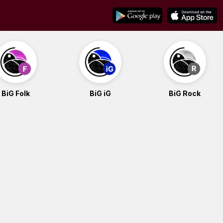
BiG Folk
BiG iG
BiG Rock