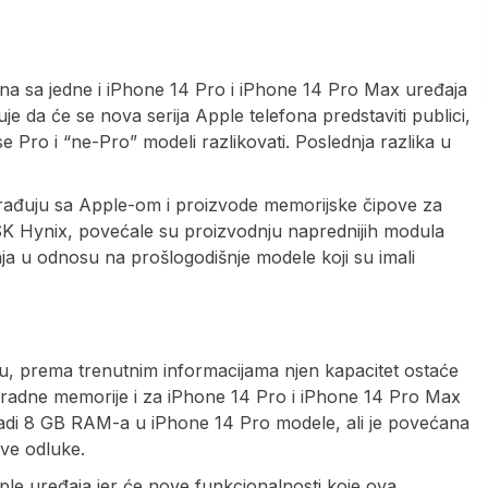
ona sa jedne i iPhone 14 Pro i iPhone 14 Pro Max uređaja
e da će se nova serija Apple telefona predstaviti publici,
se Pro i “ne-Pro” modeli razlikovati. Poslednja razlika u
rađuju sa Apple-om i proizvode memorijske čipove za
SK Hynix, povećale su proizvodnju naprednijih modula
a u odnosu na prošlogodišnje modele koji su imali
u, prema trenutnim informacijama njen kapacitet ostaće
B radne memorije i za iPhone 14 Pro i iPhone 14 Pro Max
radi 8 GB RAM-a u iPhone 14 Pro modele, ali je povećana
kve odluke.
pple uređaja jer će nove funkcionalnosti koje ova