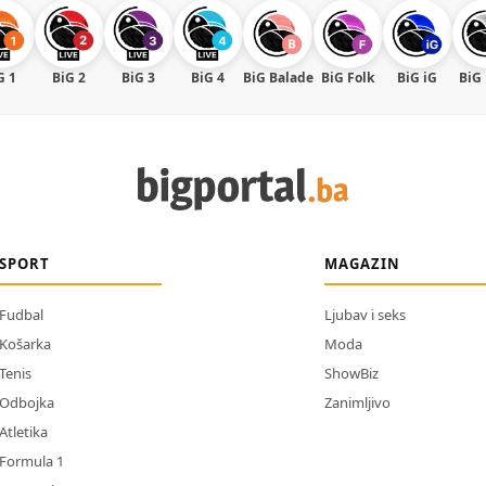
G 1
BiG 2
BiG 3
BiG 4
BiG Balade
BiG Folk
BiG iG
BiG
SPORT
MAGAZIN
Fudbal
Ljubav i seks
Košarka
Moda
Tenis
ShowBiz
Odbojka
Zanimljivo
Atletika
Formula 1