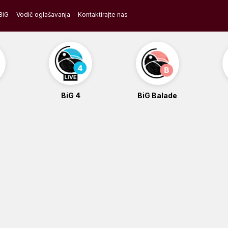
BiG
Vodič oglašavanja
Kontaktirajte nas
BiG 4
BiG Balade