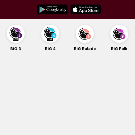
Skip
to
content
BiG 3
BiG 4
BiG Balade
BiG Folk