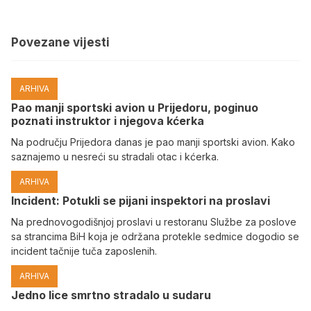
Povezane vijesti
ARHIVA
Pao manji sportski avion u Prijedoru, poginuo
poznati instruktor i njegova kćerka
Na području Prijedora danas je pao manji sportski avion. Kako
saznajemo u nesreći su stradali otac i kćerka.
ARHIVA
Incident: Potukli se pijani inspektori na proslavi
Na prednovogodišnjoj proslavi u restoranu Službe za poslove
sa strancima BiH koja je održana protekle sedmice dogodio se
incident tačnije tuča zaposlenih.
ARHIVA
Јedno lice smrtno stradalo u sudaru