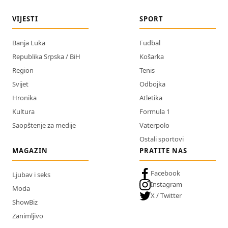
VIJESTI
SPORT
Banja Luka
Fudbal
Republika Srpska / BiH
Košarka
Region
Tenis
Svijet
Odbojka
Hronika
Atletika
Kultura
Formula 1
Saopštenje za medije
Vaterpolo
Ostali sportovi
MAGAZIN
PRATITE NAS
Facebook
Ljubav i seks
Instagram
Moda
X / Twitter
ShowBiz
Zanimljivo