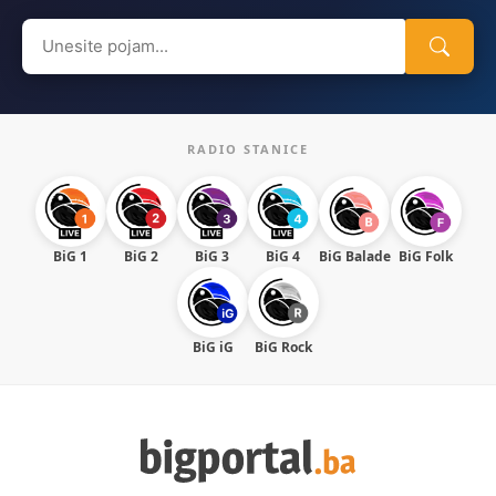
Search
for:
RADIO STANICE
BiG 1
BiG 2
BiG 3
BiG 4
BiG Balade
BiG Folk
BiG iG
BiG Rock