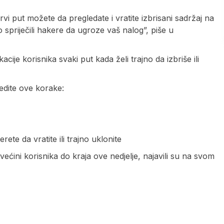
vi put možete da pregledate i vratite izbrisani sadržaj na
 spriječili hakere da ugroze vaš nalog”, piše u
acije korisnika svaki put kada želi trajno da izbriše ili
jedite ove korake:
rete da vratite ili trajno uklonite
ećini korisnika do kraja ove nedjelje, najavili su na svom