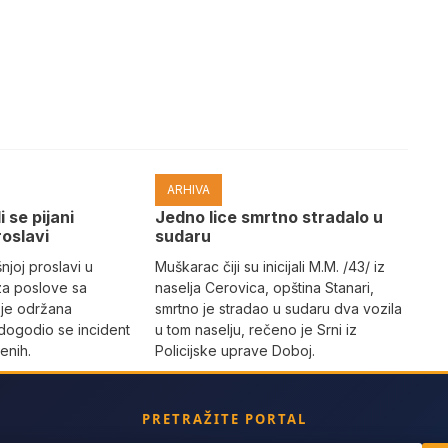
ARHIVA
i se pijani
Јedno lice smrtno stradalo u
roslavi
sudaru
joj proslavi u
Muškarac čiji su inicijali M.M. /43/ iz
za poslove sa
naselja Cerovica, opština Stanari,
 je održana
smrtno je stradao u sudaru dva vozila
dogodio se incident
u tom naselju, rečeno je Srni iz
enih.
Policijske uprave Doboj.
PRETRAŽITE PORTAL