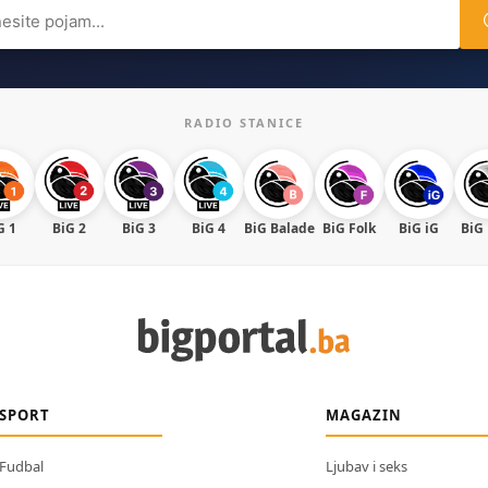
ch
RADIO STANICE
G 1
BiG 2
BiG 3
BiG 4
BiG Balade
BiG Folk
BiG iG
BiG
SPORT
MAGAZIN
Fudbal
Ljubav i seks