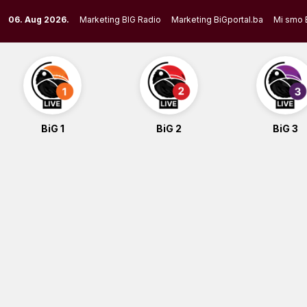
Skip
06. Aug 2026.
Marketing BIG Radio
Marketing BiGportal.ba
Mi smo 
to
content
BiG 1
BiG 2
BiG 3