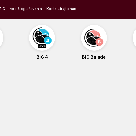
BiG
Vodič oglašavanja
Kontaktirajte nas
BiG 4
BiG Balade