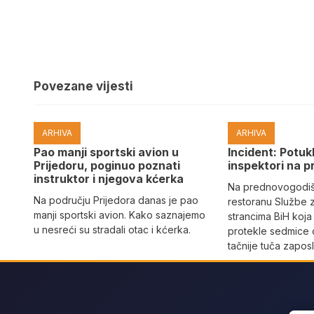
Povezane vijesti
ARHIVA
ARHIVA
Pao manji sportski avion u
Incident: Potukl
Prijedoru, poginuo poznati
inspektori na p
instruktor i njegova kćerka
Na prednovogodišn
Na području Prijedora danas je pao
restoranu Službe 
manji sportski avion. Kako saznajemo
strancima BiH koja
u nesreći su stradali otac i kćerka.
protekle sedmice 
tačnije tuča zaposl