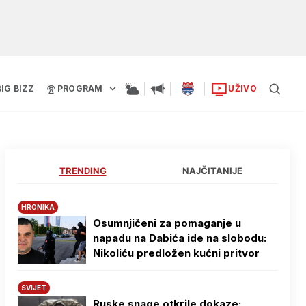
BIG BIZZ
PROGRAM
UŽIVO
TRENDING
NAJČITANIJE
HRONIKA
Osumnjičeni za pomaganje u
napadu na Dabića ide na slobodu:
Nikoliću predložen kućni pritvor
SVIJET
Ruske snage otkrile dokaze: