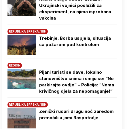
Ukrajinski vojnici poslužili za
eksperiment, na njima isprobana
vakcina
REPUBLIKA SRPSKA / BIH
Trebinje: Borba uspjela, situacija
sa požarom pod kontrolom
REGION
Pijani turisti se dave, lokalno
stanovništvo snima i smiju se: “Ne
parkirajte ovdje” – Policija: “Nema
krivičnog djela za nepomaganje!”
REPUBLIKA SRPSKA / BIH
Zenički rudari drugu noć zaredom
prenoćili u jami Raspotočje