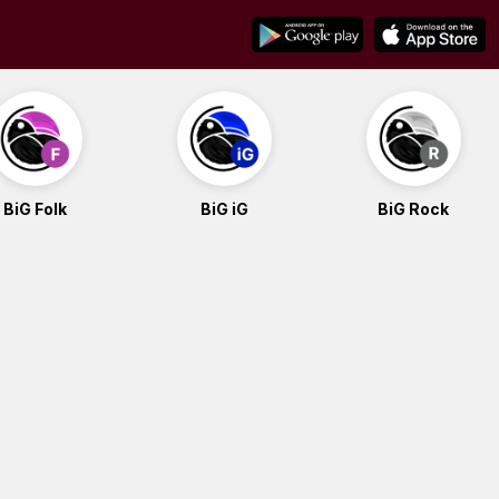
BiG Folk
BiG iG
BiG Rock