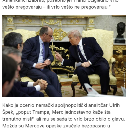
Amerikanci izabrati, posebno jer Iranci očigledno vrlo
vešto pregovaraju – ili vrlo vešto ne pregovaraju.“
Kako je ocenio nemački spoljnopolitički analitičar Ulrih
Špek, „poput Trampa, Merc jednostavno kaže šta
trenutno misli“, ali mu se sada to vrlo brzo obilo o glavu.
Možda su Mercove opaske zvučale bezopasno u