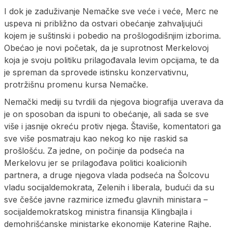
I dok je zaduživanje Nemačke sve veće i veće, Merc ne
uspeva ni približno da ostvari obećanje zahvaljujući
kojem je suštinski i pobedio na prošlogodišnjim izborima.
Obećao je novi početak, da je suprotnost Merkelovoj
koja je svoju politiku prilagođavala levim opcijama, te da
je spreman da sprovede istinsku konzervativnu,
protržišnu promenu kursa Nemačke.
Nemački mediji su tvrdili da njegova biografija uverava da
je on sposoban da ispuni to obećanje, ali sada se sve
više i jasnije okreću protiv njega. Štaviše, komentatori ga
sve više posmatraju kao nekog ko nije raskid sa
prošlošću. Za jedne, on počinje da podseća na
Merkelovu jer se prilagođava politici koalicionih
partnera, a druge njegova vlada podseća na Šolcovu
vladu socijaldemokrata, Zelenih i liberala, budući da su
sve češće javne razmirice između glavnih ministara –
socijaldemokratskog ministra finansija Klingbajla i
demohrišćanske ministarke ekonomije Katerine Rajhe.