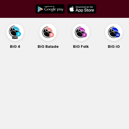
Skip
to
content
BiG 4
BiG Balade
BiG Folk
BiG iG