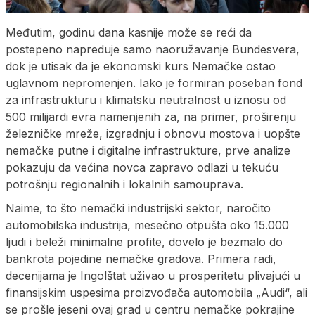
Međutim, godinu dana kasnije može se reći da
postepeno napreduje samo naoružavanje Bundesvera,
dok je utisak da je ekonomski kurs Nemačke ostao
uglavnom nepromenjen. Iako je formiran poseban fond
za infrastrukturu i klimatsku neutralnost u iznosu od
500 milijardi evra namenjenih za, na primer, proširenju
železničke mreže, izgradnju i obnovu mostova i uopšte
nemačke putne i digitalne infrastrukture, prve analize
pokazuju da većina novca zapravo odlazi u tekuću
potrošnju regionalnih i lokalnih samouprava.
Naime, to što nemački industrijski sektor, naročito
automobilska industrija, mesečno otpušta oko 15.000
ljudi i beleži minimalne profite, dovelo je bezmalo do
bankrota pojedine nemačke gradova. Primera radi,
decenijama je Ingolštat uživao u prosperitetu plivajući u
finansijskim uspesima proizvođača automobila „Audi“, ali
se prošle jeseni ovaj grad u centru nemačke pokrajine