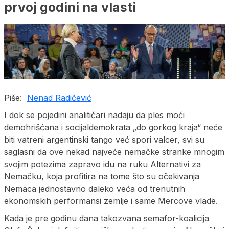
prvoj godini na vlasti
Piše:
Nenad Radičević
I dok se pojedini analitičari nadaju da ples moći
demohrišćana i socijaldemokrata „do gorkog kraja“ neće
biti vatreni argentinski tango već spori valcer, svi su
saglasni da ove nekad najveće nemačke stranke mnogim
svojim potezima zapravo idu na ruku Alternativi za
Nemačku, koja profitira na tome što su očekivanja
Nemaca jednostavno daleko veća od trenutnih
ekonomskih performansi zemlje i same Mercove vlade.
Kada je pre godinu dana takozvana semafor-koalicija