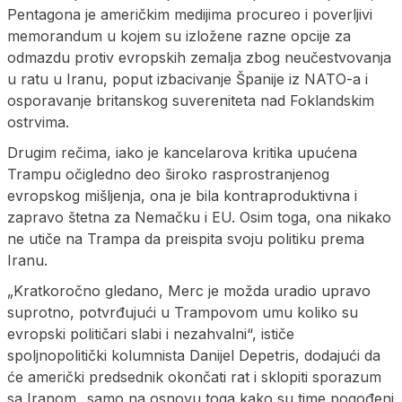
Pentagona je američkim medijima procureo i poverljivi
memorandum u kojem su izložene razne opcije za
odmazdu protiv evropskih zemalja zbog neučestvovanja
u ratu u Iranu, poput izbacivanje Španije iz NATO-a i
osporavanje britanskog suvereniteta nad Foklandskim
ostrvima.
Drugim rečima, iako je kancelarova kritika upućena
Trampu očigledno deo široko rasprostranjenog
evropskog mišljenja, ona je bila kontraproduktivna i
zapravo štetna za Nemačku i EU. Osim toga, ona nikako
ne utiče na Trampa da preispita svoju politiku prema
Iranu.
„Kratkoročno gledano, Merc je možda uradio upravo
suprotno, potvrđujući u Trampovom umu koliko su
evropski političari slabi i nezahvalni“, ističe
spoljnopolitički kolumnista Danijel Depetris, dodajući da
će američki predsednik okončati rat i sklopiti sporazum
sa Iranom „samo na osnovu toga kako su time pogođeni