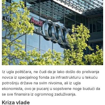
Iz ugla političara, ne čudi da je lako došlo do prelivanja
novca iz specijalnog fonda za infrastrukturu u tekuću
potrošnju države na svim nivoima, ali iz ugla
ekonomista, ovo je pucanj u sopstvene noge budući da
se sve finansira iz ogromnog zaduživanja.
Kriza vlade