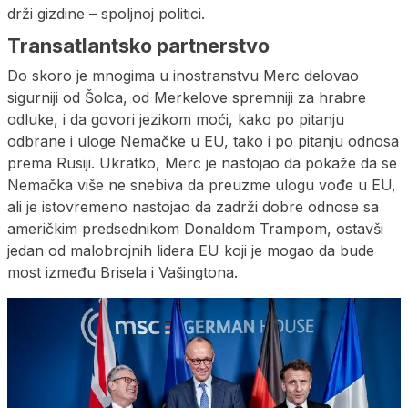
drži gizdine – spoljnoj politici.
Transatlantsko partnerstvo
Do skoro je mnogima u inostranstvu Merc delovao
sigurniji od Šolca, od Merkelove spremniji za hrabre
odluke, i da govori jezikom moći, kako po pitanju
odbrane i uloge Nemačke u EU, tako i po pitanju odnosa
prema Rusiji. Ukratko, Merc je nastojao da pokaže da se
Nemačka više ne snebiva da preuzme ulogu vođe u EU,
ali je istovremeno nastojao da zadrži dobre odnose sa
američkim predsednikom Donaldom Trampom, ostavši
jedan od malobrojnih lidera EU koji je mogao da bude
most između Brisela i Vašingtona.