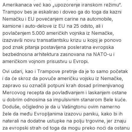
Amerikanaca već kao „upozorenje iranskom režimu“.
Trampov bes je eskalirao i doveo ga do toga da kazni
Nemačku i EU povećanjem carine na automobile,
kamione i auto-delove iz EU na 25 odsto, ali i
povlačenjem 5.000 američkih vojnika iz Nemačke,
izazvavši novu transatlantsku krizu u kojoj je ponovo
pod znak pitanja postavljena posleratna evropska
bezbednosna arhitektura zasnovana na NATO-u i
američkom vojnom prisustvu u Evropi.
Ovi udari, kao i Trampove pretnje da je to samo početak
i da će skroz da povuče američku vojsku iz Nemačke,
zapravo su označili potpuni krah dosad primenjivanog
Mercovog recepta da povlađivanjem i laskanjem ostane
u dobrim odnosima sa impulsivnim stanarom Bele kuće.
Doduše, očigledno je da u Vašingtonu ovim namerno
žele da među Evropljanima izazovu paniku, kako bi ih
naterali na dodatne ustupke na polju trgovine, jer znaju
za evropski strah od toga da mogu preko noći da ostanu