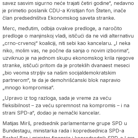
savez sasvim sigurno neće trajati četiri godine“, nedavno
je primetio poslanik CDU-a Kristijan fon Šteten, inače
član predsedništva Ekonomskog saveta stranke.
Merc, međutim, odbija ovakve predloge, a naročito
predloge o manjinskoj vladi, ističući da ne vidi alternativu
„crno-crvenoj“ koaliciji, niti sebi kao kancelaru. „I neka
niko, molim vas, ne počne da sanja o novim izborima“,
uzviknuo je na jednom skupu ekonomskog krila njegove
stranke, ističući pritom da je proteklih dvanaest meseci
„bio veoma strpljiv sa našim socijaldemokratskim
partnerom“, te da je demohrišćanski blok napravio
„mnogo kompromisa“.
„Upravo iz tog razloga, sada je vreme za veću
fleksibilnost – za veću spremnost na kompromis – i na
strani SPD-a“, dodao je nemački kancelar.
Matijas Mirš, predsednik parlamentarne grupe SPD u
Bundestagu, ministarka rada i kopredsednica SPD-a
Berbel Bas i ministar finansija i kopredsednik SPD-a Lars