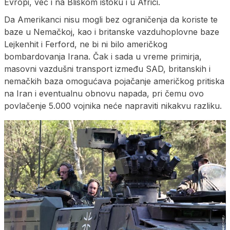
Evropi, već i na Bliskom istoku i u Africi.
Da Amerikanci nisu mogli bez ograničenja da koriste te
baze u Nemačkoj, kao i britanske vazduhoplovne baze
Lejkenhit i Ferford, ne bi ni bilo američkog
bombardovanja Irana. Čak i sada u vreme primirja,
masovni vazdušni transport između SAD, britanskih i
nemačkih baza omogućava pojačanje američkog pritiska
na Iran i eventualnu obnovu napada, pri čemu ovo
povlačenje 5.000 vojnika neće napraviti nikakvu razliku.