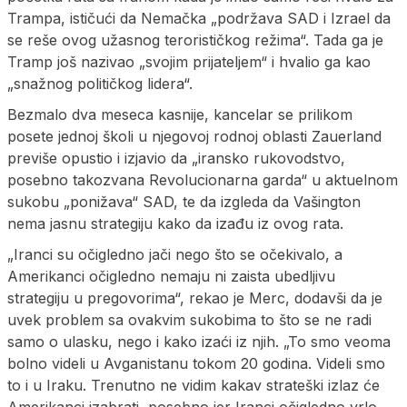
Trampa, ističući da Nemačka „podržava SAD i Izrael da
se reše ovog užasnog terorističkog režima“. Tada ga je
Tramp još nazivao „svojim prijateljem“ i hvalio ga kao
„snažnog političkog lidera“.
Bezmalo dva meseca kasnije, kancelar se prilikom
posete jednoj školi u njegovoj rodnoj oblasti Zauerland
previše opustio i izjavio da „iransko rukovodstvo,
posebno takozvana Revolucionarna garda“ u aktuelnom
sukobu „ponižava“ SAD, te da izgleda da Vašington
nema jasnu strategiju kako da izađu iz ovog rata.
„Iranci su očigledno jači nego što se očekivalo, a
Amerikanci očigledno nemaju ni zaista ubedljivu
strategiju u pregovorima“, rekao je Merc, dodavši da je
uvek problem sa ovakvim sukobima to što se ne radi
samo o ulasku, nego i kako izaći iz njih. „To smo veoma
bolno videli u Avganistanu tokom 20 godina. Videli smo
to i u Iraku. Trenutno ne vidim kakav strateški izlaz će