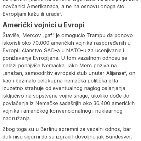
novčanici Amerikanaca, a ne na osnovu onoga što
Evropljani kažu ili urade“.
Američki vojnici u Evropi
Štaviše, Mercov „gaf“ je omogućio Trampu da ponovo
iskoristi oko 70.000 američkih vojnika raspoređenih u
Evropi i članstvo SAD-a u NATO-u za ucenjivanje i
ponižavanje Evropljana. U tom vazalnom odnosu se
nalazi ponajviše Nemačka. Iako Merc poziva na
„snažan, samoodrživ evropski stub unutar Alijanse“, on
kao i bezmalo celokupna nemačka politička elita
izuzetno strahuje od eventualnog naglog oslanjanja
isključivo na sopstvene vojne snage, ukoliko dođe do
povlačenja iz Nemačke sadašnjih oko 36.400 američkih
vojnika i američkog konvencionalnog i nuklearnog
naoružanja.
Zbog toga su u Berlinu spremni za vazalni odnos, bar
dok nisu sigurni da su izgradili dovoljno jak Bundesver.