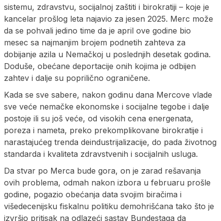
sistemu, zdravstvu, socijalnoj zaštiti i birokratiji – koje je
kancelar prošlog leta najavio za jesen 2025. Merc može
da se pohvali jedino time da je april ove godine bio
mesec sa najmanjim brojem podnetih zahteva za
dobijanje azila u Nemačkoj u poslednjih desetak godina.
Doduše, obećane deportacije onih kojima je odbijen
zahtev i dalje su poprilično ograničene.
Kada se sve sabere, nakon godinu dana Mercove vlade
sve veće nemačke ekonomske i socijalne tegobe i dalje
postoje ili su još veće, od visokih cena energenata,
poreza i nameta, preko prekomplikovane birokratije i
narastajućeg trenda deindustrijalizacije, do pada životnog
standarda i kvaliteta zdravstvenih i socijalnih usluga.
Da stvar po Merca bude gora, on je zarad rešavanja
ovih problema, odmah nakon izbora u februaru prošle
godine, pogazio obećanja data svojim biračima i
višedecenijsku fiskalnu politiku demohrišćana tako što je
izvršio pritisak na odlazeći sastav Bundestaga da