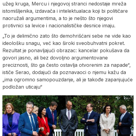
užeg kruga, Mercu i njegovoj stranci nedostaje mreža
istomišljenika, izdavača i intelektualaca koji bi političare
naoružali argumentima, a to je nešto što njegovi
protivnici sa levice i nacionalističke desnice imaju.
„To je delimično zato što demohrišćani sebe ne vide kao
ideološku snagu, već kao široki sveobuhvatni pokret.
Rezultat je ponavljajući obrazac: kancelar pokušava da
govori jasno, ali bez dovoljno argumentovane
preciznosti, što ga često ostavlja otvorenim za napade“,
ističe Serao, dodajući da poznavaoci o njemu kažu da
„ima ogromno samopouzdanje, ali je takođe zapanjujuće
podložan uticaju“