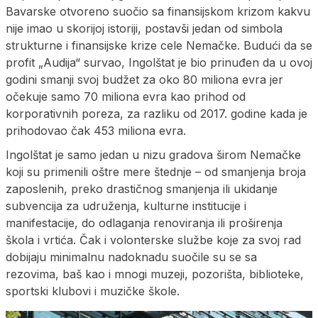
Bavarske otvoreno suočio sa finansijskom krizom kakvu
nije imao u skorijoj istoriji, postavši jedan od simbola
strukturne i finansijske krize cele Nemačke. Budući da se
profit „Audija“ survao, Ingolštat je bio prinuđen da u ovoj
godini smanji svoj budžet za oko 80 miliona evra jer
očekuje samo 70 miliona evra kao prihod od
korporativnih poreza, za razliku od 2017. godine kada je
prihodovao čak 453 miliona evra.
Ingolštat je samo jedan u nizu gradova širom Nemačke
koji su primenili oštre mere štednje – od smanjenja broja
zaposlenih, preko drastičnog smanjenja ili ukidanje
subvencija za udruženja, kulturne institucije i
manifestacije, do odlaganja renoviranja ili proširenja
škola i vrtića. Čak i volonterske službe koje za svoj rad
dobijaju minimalnu nadoknadu suočile su se sa
rezovima, baš kao i mnogi muzeji, pozorišta, biblioteke,
sportski klubovi i muzičke škole.