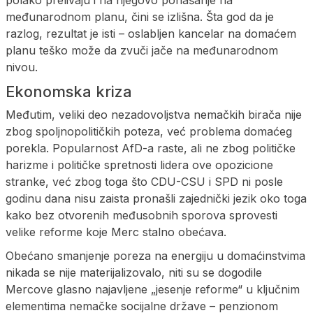
međunarodnom planu, čini se izlišna. Šta god da je
razlog, rezultat je isti – oslabljen kancelar na domaćem
planu teško može da zvuči jače na međunarodnom
nivou.
Ekonomska kriza
Međutim, veliki deo nezadovoljstva nemačkih birača nije
zbog spoljnopolitičkih poteza, već problema domaćeg
porekla. Popularnost AfD-a raste, ali ne zbog političke
harizme i političke spretnosti lidera ove opozicione
stranke, već zbog toga što CDU-CSU i SPD ni posle
godinu dana nisu zaista pronašli zajednički jezik oko toga
kako bez otvorenih međusobnih sporova sprovesti
velike reforme koje Merc stalno obećava.
Obećano smanjenje poreza na energiju u domaćinstvima
nikada se nije materijalizovalo, niti su se dogodile
Mercove glasno najavljene „jesenje reforme“ u ključnim
elementima nemačke socijalne države – penzionom