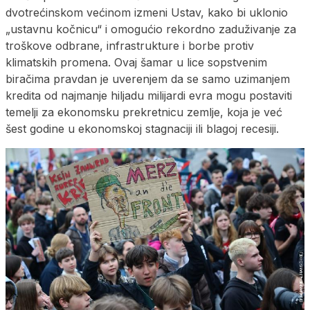
dvotrećinskom većinom izmeni Ustav, kako bi uklonio
„ustavnu kočnicu“ i omogućio rekordno zaduživanje za
troškove odbrane, infrastrukture i borbe protiv
klimatskih promena. Ovaj šamar u lice sopstvenim
biračima pravdan je uverenjem da se samo uzimanjem
kredita od najmanje hiljadu milijardi evra mogu postaviti
temelji za ekonomsku prekretnicu zemlje, koja je već
šest godine u ekonomskoj stagnaciji ili blagoj recesiji.