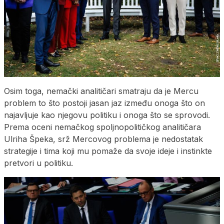
Osim toga, nemački analitičari smatraju da je Mercu
problem to što postoji jasan jaz između onoga što on
najavljuje kao njegovu politiku i onoga što se sprovodi.
Prema oceni nemačkog spoljnopolitičkog analitičara
Ulriha Špeka, srž Mercovog problema je nedostatak
strategije i tima koji mu pomaže da svoje ideje i instinkte
pretvori u politiku.