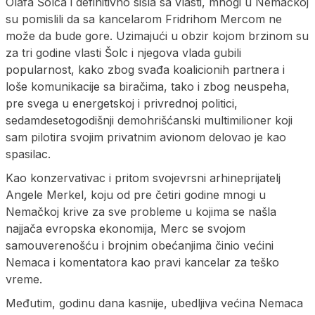
Olafa Šolca i definitivno sišla sa vlasti, mnogi u Nemačkoj
su pomislili da sa kancelarom Fridrihom Mercom ne
može da bude gore. Uzimajući u obzir kojom brzinom su
za tri godine vlasti Šolc i njegova vlada gubili
popularnost, kako zbog svađa koalicionih partnera i
loše komunikacije sa biračima, tako i zbog neuspeha,
pre svega u energetskoj i privrednoj politici,
sedamdesetogodišnji demohrišćanski multimilioner koji
sam pilotira svojim privatnim avionom delovao je kao
spasilac.
Kao konzervativac i pritom svojevrsni arhineprijatelj
Angele Merkel, koju od pre četiri godine mnogi u
Nemačkoj krive za sve probleme u kojima se našla
najjača evropska ekonomija, Merc se svojom
samouverenošću i brojnim obećanjima činio većini
Nemaca i komentatora kao pravi kancelar za teško
vreme.
Međutim, godinu dana kasnije, ubedljiva većina Nemaca