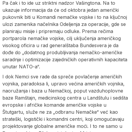
Pa čak i to ide uz striktni nadzor Vašingtona. Na to
ukazuje informacija da će od oktobra jedan američki
pukovnik biti u Komandi nemačke vojske i to na ključnoj
ulozi zamenika načelnika Odeljenja za operacije, gde se
planiraju misije i pripremaju odluke. Prema rečima
portparola nemačke vojske, cilj uključenja američkog
visokog oficira u rad generalštaba Bundesvera je da
dođe do „dodatnog produbljivanja nemačko-američke
saradnje i optimizacije zajedničkih operativnih kapaciteta
unutar NATO-a“.
I dok Nemci sve rade da spreče povlačenje američkih
vojnika, paradoksa li, upravo većina američkih vojnika,
naoružanja i baza u Nemačkoj, poput vazduhoplovne
baze Ramštajn, medicinskog centra u Landštulu i sedišta
evropske i afričke komande američke vojske u
Štutgartu, služe ne za „odbranu Nemačke“ već kao
strateški, logistički i komandni centri, koji omogućavaju
projektovanje globalne američke moći. I to ne samo u