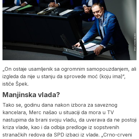
„On ostaje usamljenik sa ogromnim samopouzdanjem, ali
izgleda da nije u stanju da sprovede moć (koju ima)“,
ističe Špek.
Manjinska vlada?
Tako se, godinu dana nakon izbora za saveznog
kancelara, Merc našao u situaciji da mora u TV
nastupima da brani svoju vladu, da uverava da ne postoji
kriza vlade, kao i da odbija predloge iz sopstvenih
stranačkih redova da SPD izbaci iz vlade. „Crno-crveni