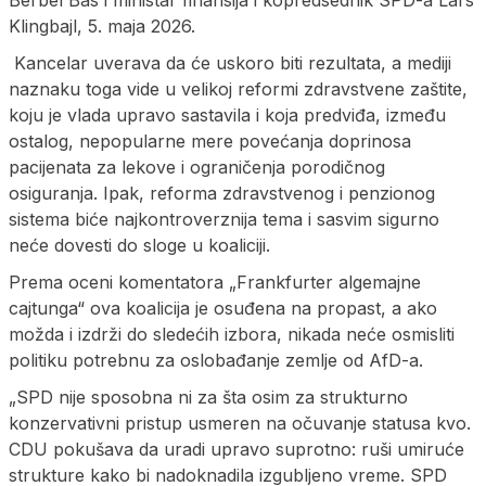
Klingbajl, 5. maja 2026.
Kancelar uverava da će uskoro biti rezultata, a mediji
naznaku toga vide u velikoj reformi zdravstvene zaštite,
koju je vlada upravo sastavila i koja predviđa, između
ostalog, nepopularne mere povećanja doprinosa
pacijenata za lekove i ograničenja porodičnog
osiguranja. Ipak, reforma zdravstvenog i penzionog
sistema biće najkontroverznija tema i sasvim sigurno
neće dovesti do sloge u koaliciji.
Prema oceni komentatora „Frankfurter algemajne
cajtunga“ ova koalicija je osuđena na propast, a ako
možda i izdrži do sledećih izbora, nikada neće osmisliti
politiku potrebnu za oslobađanje zemlje od AfD-a.
„SPD nije sposobna ni za šta osim za strukturno
konzervativni pristup usmeren na očuvanje statusa kvo.
CDU pokušava da uradi upravo suprotno: ruši umiruće
strukture kako bi nadoknadila izgubljeno vreme. SPD