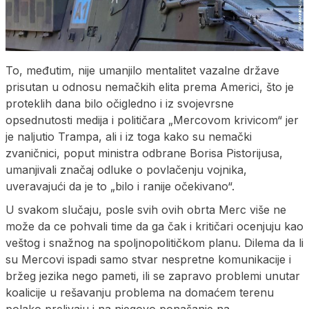
To, međutim, nije umanjilo mentalitet vazalne države
prisutan u odnosu nemačkih elita prema Americi, što je
proteklih dana bilo očigledno i iz svojevrsne
opsednutosti medija i političara „Mercovom krivicom“ jer
je naljutio Trampa, ali i iz toga kako su nemački
zvaničnici, poput ministra odbrane Borisa Pistorijusa,
umanjivali značaj odluke o povlačenju vojnika,
uveravajući da je to „bilo i ranije očekivano“.
U svakom slučaju, posle svih ovih obrta Merc više ne
može da ce pohvali time da ga čak i kritičari ocenjuju kao
veštog i snažnog na spoljnopolitičkom planu. Dilema da li
su Mercovi ispadi samo stvar nespretne komunikacije i
bržeg jezika nego pameti, ili se zapravo problemi unutar
koalicije u rešavanju problema na domaćem terenu
polako prelivaju i na njegovo ponašanje na