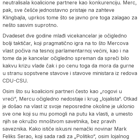
neutralisala koalicione partnere kao konkurenciju. Merc,
pak, sve češće jednostavno pristaje na zahteve
Klingbajla, uprkos tome što se javno pre toga zalagao za
nešto sasvim suprotno.
Dvadeset dve godine mlađi vicekancelar je očigledno
bolji taktičar, koji pragmatično igra na to što Mercova
vlast počiva na tesnoj parlamentarnoj većini, kao i na
tome da je kancelar očigledno spreman da spreči bilo
kakvu krizu vlade čak i po cenu toga da mora da gurne
u stranu sopstvene stavove i stavove ministara iz redova
CDU-CSU.
Osim što su koalicioni partneri često kao „rogovi u
vreći“, Mercu očigledno nedostaje i krug „lojalista“. Otkad
je došao na vlast iz svoje neposredne okoline je uklonio
sve one koji su mu pomogli na putu ka vlasti, a umesto
njih se okružio mnoštvom savetnika, bez pravih
saveznika. Kako ističe iskusni nemački novinar Mark
Feliks Serao, koji sada radi za „Politiko“, osim lojalnog