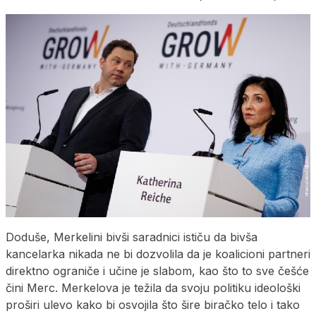
Doduše, Merkelini bivši saradnici ističu da bivša
kancelarka nikada ne bi dozvolila da je koalicioni partneri
direktno ograniče i učine je slabom, kao što to sve češće
čini Merc. Merkelova je težila da svoju politiku ideološki
proširi ulevo kako bi osvojila što šire biračko telo i tako