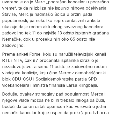
uverena je da je Merc „pogrešan kancelar u pogrešno
vreme“, te da ni izbliza nije ispunio njihova očekivanja.
Štaviše, Merc je nadmašio Šolca u brzini pada
popularnosti, pa nekoliko reprezentativnih anketa
ukazuje da je radom aktuelnog saveznog kancelara
zadovoljno tek 11 do najviše 13 odsto ispitanih građana
Nemačke, dok u proseku njih oko 85 odsto nije
zadovoljno.
Prema anketi Forse, koju su naručili televizijski kanali
RTL i NTV, čak 87 procenata ispitanika izrazilo je
nezadovoljstvo, a samo 11 odsto je zadovoljno radom
vladajuće koalicije, koju čine Mercov demohrišćanski
blok CDU-CSU i Socijaldemokratska partija SPD
vicekancelara i ministra finansija Larsa Klingbajla.
Doduše, ovakav strmoglav pad popularnosti Merca i
njegove vlade možda ne bi ni trebalo nikoga da čudi,
budući da će on ostati upamćen kao verovatno jedini
nemački kancelar koji je uspeo da prekrši predizborna