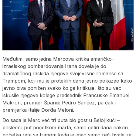
Međutim, samo jedna Mercova kritika američko-
izraelskog bombardovanja Irana dovela je do
dramatičnog raskida njegove svojevrsne romanse sa
Trampom, koji mu je proteklih dana jasno pokazao kako
javno biva ponižen svako ko ga kritikuje, što su već
iskusile njegove kolege predsednik Francuske Emanuel
Makron, premijer Španije Pedro Sančez, pa čak i
premijerka Italije Đorđa Meloni.
Do sada je Merc već tri puta bio gost u Beloj kući –
poslednji put početkom marta, samo četiri dana nakon
početka rata sa Iranom kada je imao samo reči hvale za