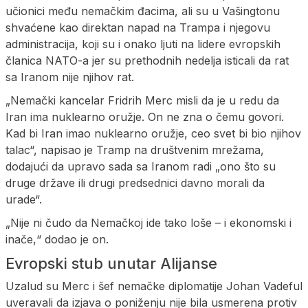
učionici među nemačkim đacima, ali su u Vašingtonu
shvaćene kao direktan napad na Trampa i njegovu
administracija, koji su i onako ljuti na lidere evropskih
članica NATO-a jer su prethodnih nedelja isticali da rat
sa Iranom nije njihov rat.
„Nemački kancelar Fridrih Merc misli da je u redu da
Iran ima nuklearno oružje. On ne zna o čemu govori.
Kad bi Iran imao nuklearno oružje, ceo svet bi bio njihov
talac“, napisao je Tramp na društvenim mrežama,
dodajući da upravo sada sa Iranom radi „ono što su
druge države ili drugi predsednici davno morali da
urade“.
„Nije ni čudo da Nemačkoj ide tako loše – i ekonomski i
inače,“ dodao je on.
Evropski stub unutar Alijanse
Uzalud su Merc i šef nemačke diplomatije Johan Vadeful
uveravali da izjava o poniženju nije bila usmerena protiv