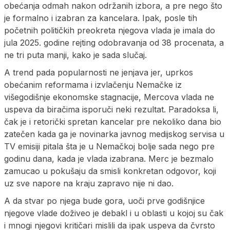
obećanja odmah nakon održanih izbora, a pre nego što
je formalno i izabran za kancelara. Ipak, posle tih
početnih političkih preokreta njegova vlada je imala do
jula 2025. godine rejting odobravanja od 38 procenata, a
ne tri puta manji, kako je sada slučaj.
A trend pada popularnosti ne jenjava jer, uprkos
obećanim reformama i izvlačenju Nemačke iz
višegodišnje ekonomske stagnacije, Mercova vlada ne
uspeva da biračima isporuči neki rezultat. Paradoksa li,
čak je i retorički spretan kancelar pre nekoliko dana bio
zatečen kada ga je novinarka javnog medijskog servisa u
TV emisiji pitala šta je u Nemačkoj bolje sada nego pre
godinu dana, kada je vlada izabrana. Merc je bezmalo
zamucao u pokušaju da smisli konkretan odgovor, koji
uz sve napore na kraju zapravo nije ni dao.
A da stvar po njega bude gora, uoči prve godišnjice
njegove vlade doživeo je debakl i u oblasti u kojoj su čak
i mnogi njegovi kritičari mislili da ipak uspeva da čvrsto