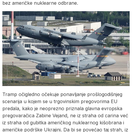
bez američke nuklearne odbrane.
Tramp očigledno očekuje ponavljanje prošlogodišnjeg
scenarija u kojem se u trgovinskim pregovorima EU
predala, kako je neoprezno priznala glavna evropska
pregovaračica Zabine Vejand, ne iz straha od carina već
iz straha od gubitka američkog nuklearnog kišobrana i
američke podrške Ukrajini. Da bi se povećao taj strah, iz