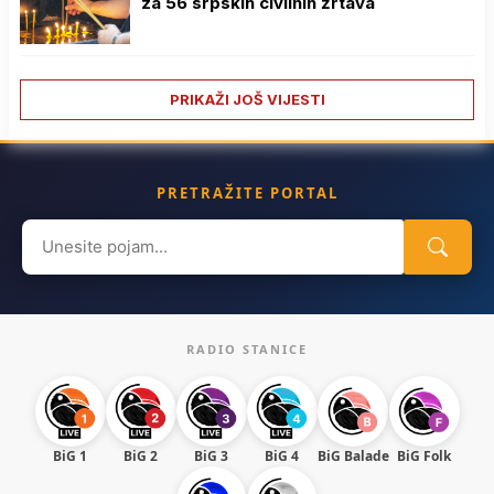
za 56 srpskih civilnih žrtava
PRIKAŽI JOŠ VIJESTI
PRETRAŽITE PORTAL
Search
for:
RADIO STANICE
BiG 1
BiG 2
BiG 3
BiG 4
BiG Balade
BiG Folk