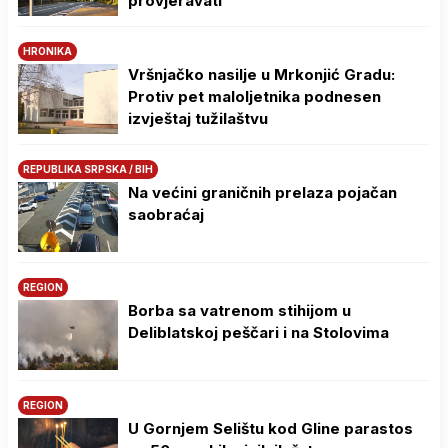
provjeravati
HRONIKA
Vršnjačko nasilje u Mrkonjić Gradu:
Protiv pet maloljetnika podnesen
izvještaj tužilaštvu
REPUBLIKA SRPSKA / BIH
Na većini graničnih prelaza pojačan
saobraćaj
REGION
Borba sa vatrenom stihijom u
Deliblatskoj peščari i na Stolovima
REGION
U Gornjem Selištu kod Gline parastos