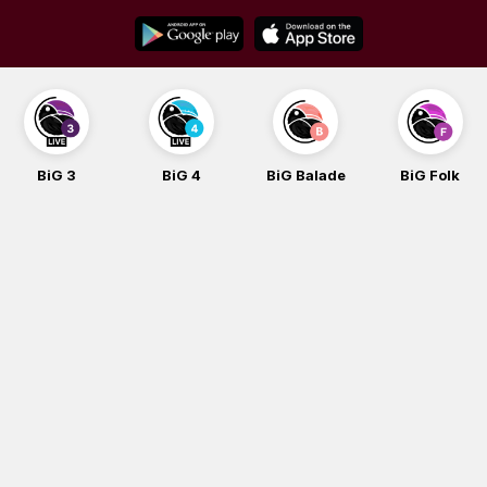
Skip
to
content
BiG 3
BiG 4
BiG Balade
BiG Folk