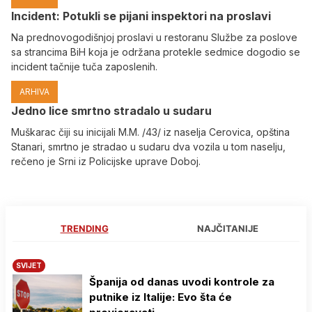
Incident: Potukli se pijani inspektori na proslavi
Na prednovogodišnjoj proslavi u restoranu Službe za poslove
sa strancima BiH koja je održana protekle sedmice dogodio se
incident tačnije tuča zaposlenih.
ARHIVA
Јedno lice smrtno stradalo u sudaru
Muškarac čiji su inicijali M.M. /43/ iz naselja Cerovica, opština
Stanari, smrtno je stradao u sudaru dva vozila u tom naselju,
rečeno je Srni iz Policijske uprave Doboj.
TRENDING
NAJČITANIJE
SVIJET
Španija od danas uvodi kontrole za
putnike iz Italije: Evo šta će