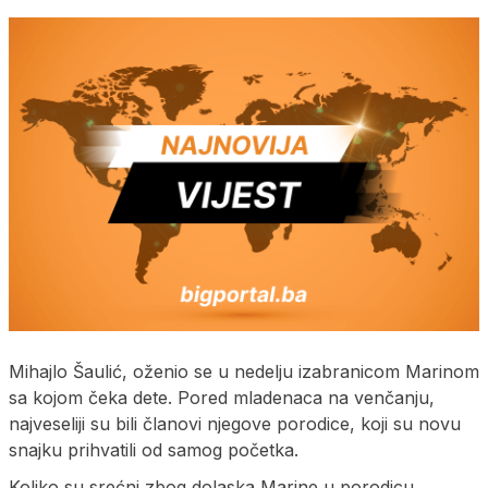
Mihajlo Šaulić, oženio se u nedelju izabranicom Marinom
sa kojom čeka dete. Pored mladenaca na venčanju,
najveseliji su bili članovi njegove porodice, koji su novu
snajku prihvatili od samog početka.
Koliko su srećni zbog dolaska Marine u porodicu,