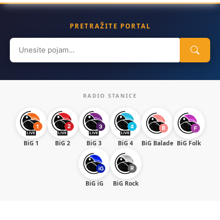
PRETRAŽITE PORTAL
Search
for:
RADIO STANICE
BiG 1
BiG 2
BiG 3
BiG 4
BiG Balade
BiG Folk
BiG iG
BiG Rock