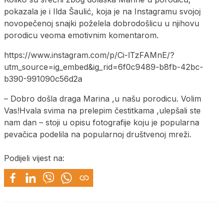
pokazala je i Ilda Šaulić, koja je na Instagramu svojoj
novopečenoj snajki poželela dobrodošlicu u njihovu
porodicu veoma emotivnim komentarom.
https://www.instagram.com/p/Ci-lTzFAMnE/?
utm_source=ig_embed&ig_rid=6f0c9489-b8fb-42bc-
b390-991090c56d2a
– Dobro došla draga Marina ,u našu porodicu. Volim
Vas!Hvala svima na prelepim čestitkama ,ulepšali ste
nam dan – stoji u opisu fotografije koju je popularna
pevačica podelila na popularnoj društvenoj mreži.
Podijeli vijest na: