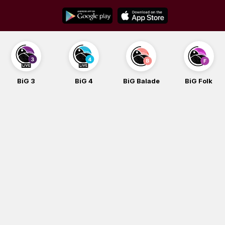
Skip
to
content
BiG 3
BiG 4
BiG Balade
BiG Folk