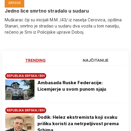
ARHIVA
Јedno lice smrtno stradalo u sudaru
Muškarac čiji su inicijali M.M. /43/ iz naselja Cerovica, opština
Stanari, smrtno je stradao u sudaru dva vozila u tom naselju,
rečeno je Srni iz Policijske uprave Doboj.
TRENDING
NAJČITANIJE
REPUBLIKA SRPSKA / BIH
Ambasada Ruske Federacije:
Licemjerje u svom punom sjaju
REPUBLIKA SRPSKA / BIH
Dodik: Helez ekstremista koji svaku
priliku koristi za netrpeljivost prema
Srbima