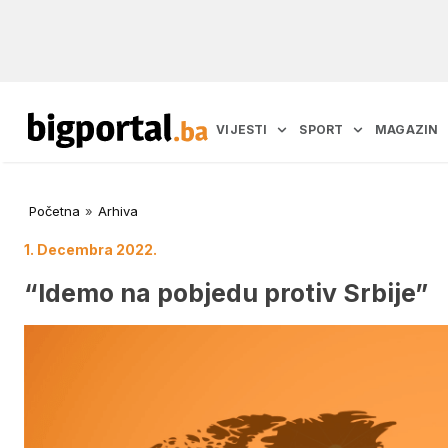
VIJESTI
SPORT
MAGAZIN
Početna
»
Arhiva
1. Decembra 2022.
“Idemo na pobjedu protiv Srbije”