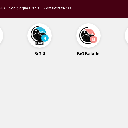
BiG
Vodič oglašavanja
Kontaktirajte nas
BiG 4
BiG Balade