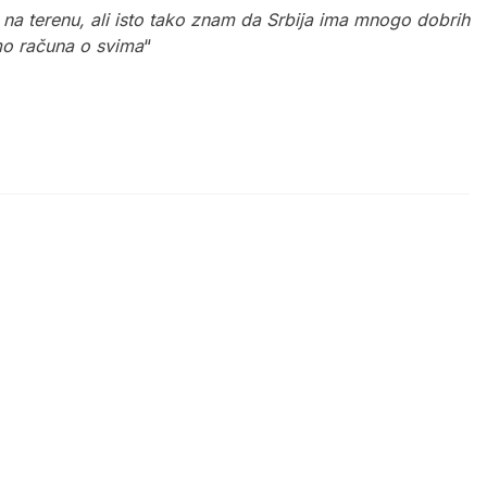
 na terenu, ali isto tako znam da Srbija ima mnogo dobrih
o računa o svima
“