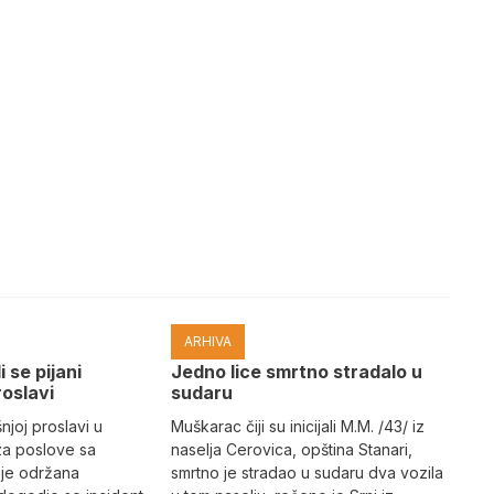
ARHIVA
i se pijani
Јedno lice smrtno stradalo u
roslavi
sudaru
joj proslavi u
Muškarac čiji su inicijali M.M. /43/ iz
za poslove sa
naselja Cerovica, opština Stanari,
 je održana
smrtno je stradao u sudaru dva vozila