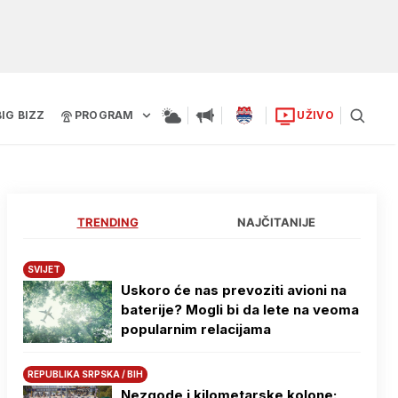
BIG BIZZ
PROGRAM
UŽIVO
TRENDING
NAJČITANIJE
SVIJET
Uskoro će nas prevoziti avioni na
baterije? Mogli bi da lete na veoma
popularnim relacijama
REPUBLIKA SRPSKA / BIH
Nezgode i kilometarske kolone: