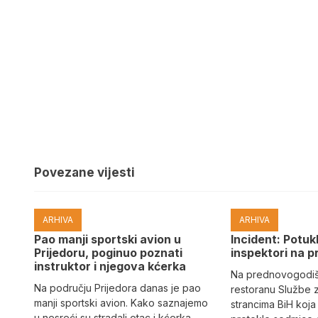
Povezane vijesti
ARHIVA
ARHIVA
Pao manji sportski avion u
Incident: Potukl
Prijedoru, poginuo poznati
inspektori na p
instruktor i njegova kćerka
Na prednovogodišn
Na području Prijedora danas je pao
restoranu Službe 
manji sportski avion. Kako saznajemo
strancima BiH koja
u nesreći su stradali otac i kćerka.