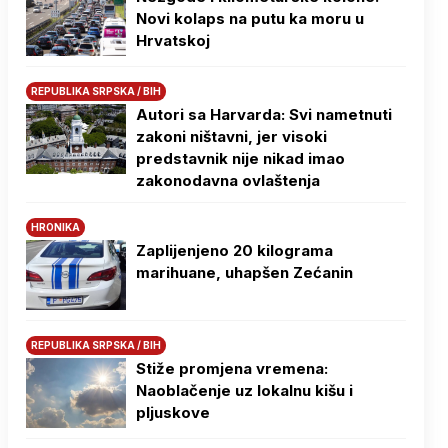
Novi kolaps na putu ka moru u
Hrvatskoj
REPUBLIKA SRPSKA / BIH
Autori sa Harvarda: Svi nametnuti
zakoni ništavni, jer visoki
predstavnik nije nikad imao
zakonodavna ovlaštenja
HRONIKA
Zaplijenjeno 20 kilograma
marihuane, uhapšen Zećanin
REPUBLIKA SRPSKA / BIH
Stiže promjena vremena:
Naoblačenje uz lokalnu kišu i
pljuskove