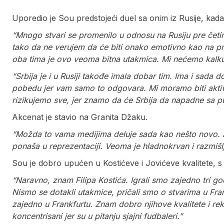
Uporedio je Sou predstojeći duel sa onim iz Rusije, kada s
“Mnogo stvari se promenilo u odnosu na Rusiju pre četi
tako da ne verujem da će biti onako emotivno kao na pro
oba tima je ovo veoma bitna utakmica. Mi nećemo kalku
“Srbija je i u Rusiji takođe imala dobar tim. Ima i sada d
pobedu jer vam samo to odgovara. Mi moramo biti aktiv
rizikujemo sve, jer znamo da će Srbija da napadne sa
Akcenat je stavio na Granita Džaku.
“Možda to vama medijima deluje sada kao nešto novo. Al
ponaša u reprezentaciji. Veoma je hladnokrvan i razmišl
Sou je dobro upućen u Kostićeve i Jovićeve kvalitete, s
“Naravno, znam Filipa Kostića. Igrali smo zajedno tri godi
Nismo se dotakli utakmice, pričali smo o stvarima u Fra
zajedno u Frankfurtu. Znam dobro njihove kvalitete i rek
koncentrisani jer su u pitanju sjajni fudbaleri.”