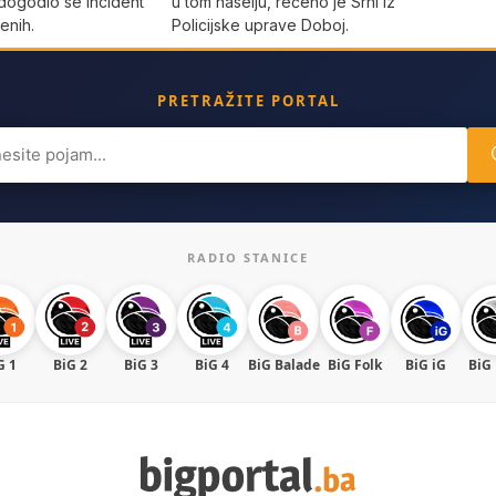
dogodio se incident
u tom naselju, rečeno je Srni iz
enih.
Policijske uprave Doboj.
PRETRAŽITE PORTAL
ch
RADIO STANICE
G 1
BiG 2
BiG 3
BiG 4
BiG Balade
BiG Folk
BiG iG
BiG