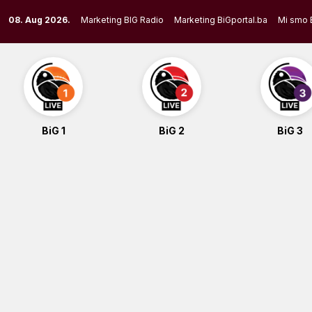
Skip
08. Aug 2026.
Marketing BIG Radio
Marketing BiGportal.ba
Mi smo 
to
content
BiG 1
BiG 2
BiG 3