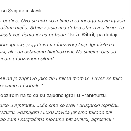
u Švajcarci slavili.
ri godine. Ovo su neki novi timovi sa mnogo novih igrača
šlom meču. Srbija zaista ima dobru ofanzivnu liniju. Za
lisati već ćemo ići na pobedu,”
kaže
Đibril
, pa dodaje:
obre igrače, pogotovo u ofanzivnoj liniji. Igraćete na
ni, ali i da ostanemo hladnokrvni. Ne smemo baš da
 punom ofanzivnom silom
.”
i on je zapravo jako fin i miran momak, i uvek se tako
ja samo o fudbalu.”
 obzirom na to da su zajedno igrali u Frankfurtu.
ne u Ajntrahtu. Juče smo se sreli i drugarski ispričali.
nkfurtu. Poznajem i Luku Jovića jer smo takođe bili
ao sam i saigračima moramo biti aktivni, agresivni i