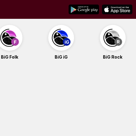
BiG Folk
BiG iG
BiG Rock