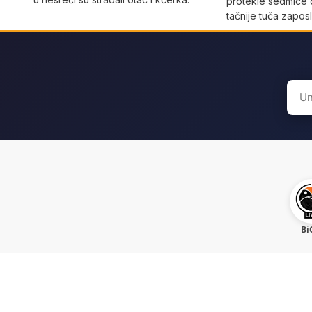
protekle sedmice 
tačnije tuča zaposl
Sear
for:
Bi