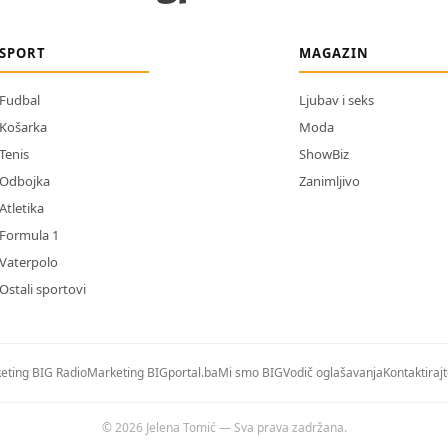
SPORT
MAGAZIN
Fudbal
Ljubav i seks
Košarka
Moda
Tenis
ShowBiz
Odbojka
Zanimljivo
Atletika
Formula 1
Vaterpolo
Ostali sportovi
eting BIG Radio
Marketing BIGportal.ba
Mi smo BIG
Vodič oglašavanja
Kontaktiraj
© 2026 Jelena Tomić — Sva prava zadržana.