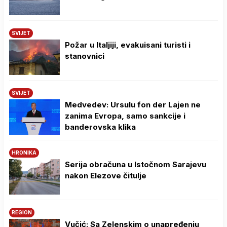
SVIJET
Požar u Italjiji, evakuisani turisti i
stanovnici
SVIJET
Medvedev: Ursulu fon der Lajen ne
zanima Evropa, samo sankcije i
banderovska klika
HRONIKA
Serija obračuna u Istočnom Sarajevu
nakon Elezove čitulje
REGION
Vučić: Sa Zelenskim o unapređenju