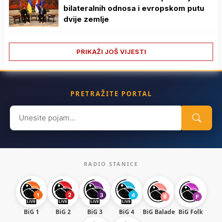
bilateralnih odnosa i evropskom putu
dvije zemlje
PRIKAŽI JOŠ VIJESTI
PRETRAŽITE PORTAL
Search
for:
RADIO STANICE
BiG 1
BiG 2
BiG 3
BiG 4
BiG Balade
BiG Folk