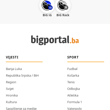
BiG iG
BiG Rock
VIJESTI
SPORT
Banja Luka
Fudbal
Republika Srpska / BiH
Košarka
Region
Tenis
Svijet
Odbojka
Hronika
Atletika
Kultura
Formula 1
Saopštenje za medije
Vaterpolo