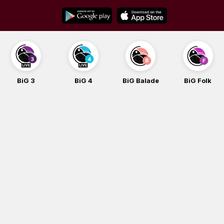
Skip
to
content
BiG 3
BiG 4
BiG Balade
BiG Folk