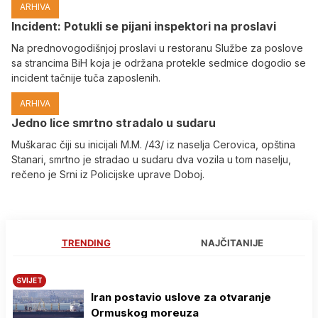
ARHIVA
Incident: Potukli se pijani inspektori na proslavi
Na prednovogodišnjoj proslavi u restoranu Službe za poslove
sa strancima BiH koja je održana protekle sedmice dogodio se
incident tačnije tuča zaposlenih.
ARHIVA
Јedno lice smrtno stradalo u sudaru
Muškarac čiji su inicijali M.M. /43/ iz naselja Cerovica, opština
Stanari, smrtno je stradao u sudaru dva vozila u tom naselju,
rečeno je Srni iz Policijske uprave Doboj.
TRENDING
NAJČITANIJE
SVIJET
Iran postavio uslove za otvaranje
Ormuskog moreuza