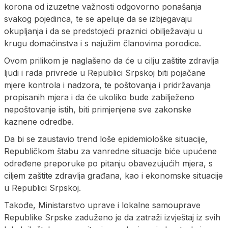
korona od izuzetne važnosti odgovorno ponašanja
svakog pojedinca, te se apeluje da se izbjegavaju
okupljanja i da se predstojeći praznici obilježavaju u
krugu domaćinstva i s najužim članovima porodice.
Ovom prilikom je naglašeno da će u cilju zaštite zdravlja
ljudi i rada privrede u Republici Srpskoj biti pojačane
mjere kontrola i nadzora, te poštovanja i pridržavanja
propisanih mjera i da će ukoliko bude zabilježeno
nepoštovanje istih, biti primjenjene sve zakonske
kaznene odredbe.
Da bi se zaustavio trend loše epidemiološke situacije,
Republičkom štabu za vanredne situacije biće upućene
određene preporuke po pitanju obavezujućih mjera, s
ciljem zaštite zdravlja građana, kao i ekonomske situacije
u Republici Srpskoj.
Takođe, Ministarstvo uprave i lokalne samouprave
Republike Srpske zaduženo je da zatraži izvještaj iz svih