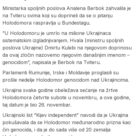
Ministarka spoljnih poslova Analena Berbok zahvalila je
na Tviteru svima koji su doprineli da se o pitanju
Holodomora raspravlja u Bundestagu.
”U Holodomoru je umrlo na milione Ukrajinaca
sistematskim izgladnjivanjem. Hvala (ministru spoljnih
poslova Ukrajine) Dmirtu Kulebi na njegovom doprinosu
da ovaj zločin nazovemo njegovim današnjim imenom –
genocidom”, napisala je Berbok na Tviteru.
Parlamenti Rumunije, Irske i Moldavije proglasili su
prošle nedelje Holodomor genocidom nad Ukrajincima.
Ukrajina svake godine obeležava sećanje na žrtve
Holodomora četvrte subote u novembru, a ove godine,
taj datum je bio 26. novembar.
Ukrajinski list ”Kijev independent” navodi da je Ukrajina
pokušavala da se Holodomor međunarodno prizna kao
čin genocida, i da je do sada više od 20 zemalja