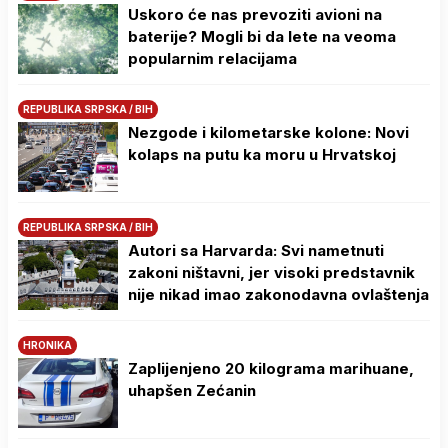
Uskoro će nas prevoziti avioni na
baterije? Mogli bi da lete na veoma
popularnim relacijama
REPUBLIKA SRPSKA / BIH
Nezgode i kilometarske kolone: Novi
kolaps na putu ka moru u Hrvatskoj
REPUBLIKA SRPSKA / BIH
Autori sa Harvarda: Svi nametnuti
zakoni ništavni, jer visoki predstavnik
nije nikad imao zakonodavna ovlaštenja
HRONIKA
Zaplijenjeno 20 kilograma marihuane,
uhapšen Zećanin