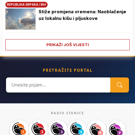
REPUBLIKA SRPSKA / BIH
Stiže promjena vremena: Naoblačenje
uz lokalnu kišu i pljuskove
PRIKAŽI JOŠ VIJESTI
PRETRAŽITE PORTAL
Search
for:
RADIO STANICE