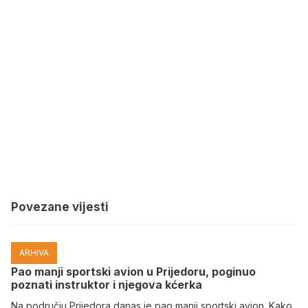
Povezane vijesti
ARHIVA
Pao manji sportski avion u Prijedoru, poginuo
poznati instruktor i njegova kćerka
Na području Prijedora danas je pao manji sportski avion. Kako