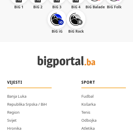
BiG 1
BiG 2
BiG 3
BiG 4
BiG Balade
BiG Folk
BiG iG
BiG Rock
VIJESTI
SPORT
Banja Luka
Fudbal
Republika Srpska / BiH
Košarka
Region
Tenis
Svijet
Odbojka
Hronika
Atletika