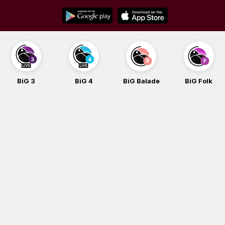
Skip
to
content
BiG 3
BiG 4
BiG Balade
BiG Folk