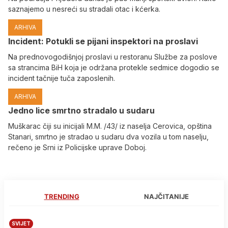
saznajemo u nesreći su stradali otac i kćerka.
ARHIVA
Incident: Potukli se pijani inspektori na proslavi
Na prednovogodišnjoj proslavi u restoranu Službe za poslove
sa strancima BiH koja je održana protekle sedmice dogodio se
incident tačnije tuča zaposlenih.
ARHIVA
Јedno lice smrtno stradalo u sudaru
Muškarac čiji su inicijali M.M. /43/ iz naselja Cerovica, opština
Stanari, smrtno je stradao u sudaru dva vozila u tom naselju,
rečeno je Srni iz Policijske uprave Doboj.
TRENDING
NAJČITANIJE
SVIJET