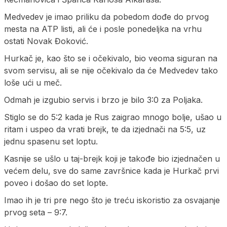
Medvedev je imao priliku da pobedom dođe do prvog
mesta na ATP listi, ali će i posle ponedeljka na vrhu
ostati Novak Đoković.
Hurkač je, kao što se i očekivalo, bio veoma siguran na
svom servisu, ali se nije očekivalo da će Medvedev tako
loše ući u meč.
Odmah je izgubio servis i brzo je bilo 3:0 za Poljaka.
Stiglo se do 5:2 kada je Rus zaigrao mnogo bolje, ušao u
ritam i uspeo da vrati brejk, te da izjednači na 5:5, uz
jednu spasenu set loptu.
Kasnije se ušlo u taj-brejk koji je takođe bio izjednačen u
većem delu, sve do same završnice kada je Hurkač prvi
poveo i došao do set lopte.
Imao ih je tri pre nego što je treću iskoristio za osvajanje
prvog seta – 9:7.