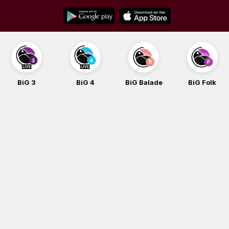
Skip
to
content
BiG 3
BiG 4
BiG Balade
BiG Folk