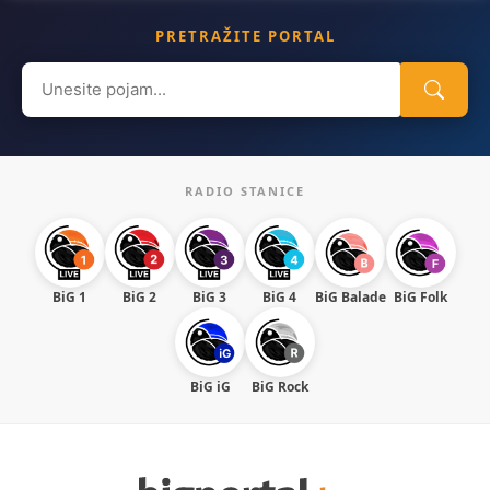
PRETRAŽITE PORTAL
Search
for:
RADIO STANICE
BiG 1
BiG 2
BiG 3
BiG 4
BiG Balade
BiG Folk
BiG iG
BiG Rock