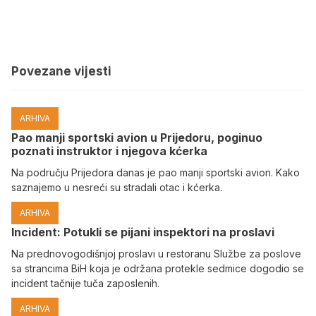
Povezane vijesti
ARHIVA
Pao manji sportski avion u Prijedoru, poginuo
poznati instruktor i njegova kćerka
Na području Prijedora danas je pao manji sportski avion. Kako
saznajemo u nesreći su stradali otac i kćerka.
ARHIVA
Incident: Potukli se pijani inspektori na proslavi
Na prednovogodišnjoj proslavi u restoranu Službe za poslove
sa strancima BiH koja je održana protekle sedmice dogodio se
incident tačnije tuča zaposlenih.
ARHIVA