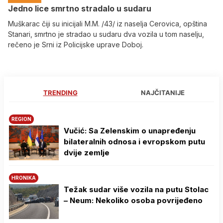
Јedno lice smrtno stradalo u sudaru
Muškarac čiji su inicijali M.M. /43/ iz naselja Cerovica, opština
Stanari, smrtno je stradao u sudaru dva vozila u tom naselju,
rečeno je Srni iz Policijske uprave Doboj.
TRENDING
NAJČITANIJE
REGION
Vučić: Sa Zelenskim o unapređenju
bilateralnih odnosa i evropskom putu
dvije zemlje
HRONIKA
Težak sudar više vozila na putu Stolac
– Neum: Nekoliko osoba povrijeđeno