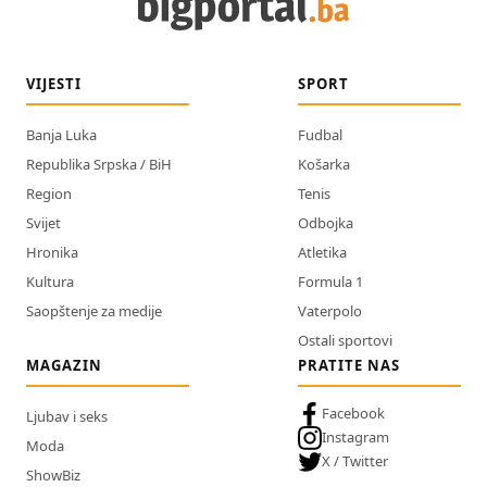
VIJESTI
SPORT
Banja Luka
Fudbal
Republika Srpska / BiH
Košarka
Region
Tenis
Svijet
Odbojka
Hronika
Atletika
Kultura
Formula 1
Saopštenje za medije
Vaterpolo
Ostali sportovi
MAGAZIN
PRATITE NAS
Facebook
Ljubav i seks
Instagram
Moda
X / Twitter
ShowBiz