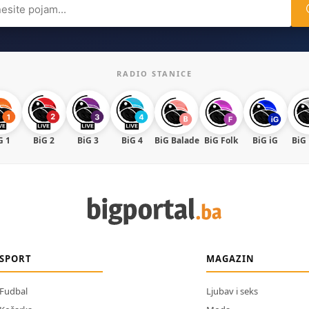
ch
RADIO STANICE
G 1
BiG 2
BiG 3
BiG 4
BiG Balade
BiG Folk
BiG iG
BiG
SPORT
MAGAZIN
Fudbal
Ljubav i seks