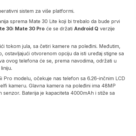
perativni sistem za više platformi.
ija sprema Mate 30 Lite koji bi trebalo da bude prvi
te 30
i
Mate 30 Pro
će se držati
Android Q
verzije
ći tokom jula, sa četiri kamere na poleđini. Međutim,
 ostavljajući otvorenom opciju da isti uređaj stigne sa
va ovog telefona će se, prema navodima, održati u
iniju.
i Pro modelu, očekuje nas telefon sa 6.26-inčnim LCD
selfi kameru. Glavna kamera na poleđini ima 48MP
h senzor. Baterija je kapaciteta 4000mAh i stiže sa