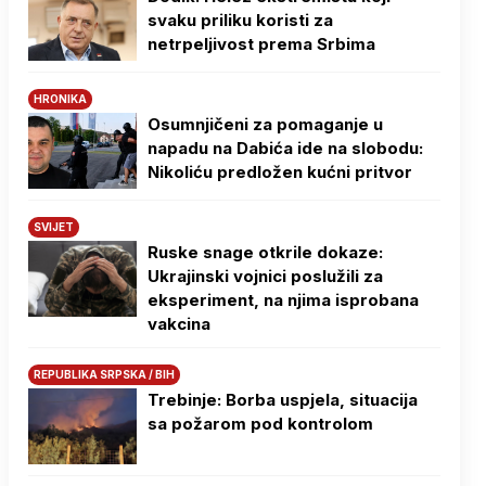
svaku priliku koristi za
netrpeljivost prema Srbima
HRONIKA
Osumnjičeni za pomaganje u
napadu na Dabića ide na slobodu:
Nikoliću predložen kućni pritvor
SVIJET
Ruske snage otkrile dokaze:
Ukrajinski vojnici poslužili za
eksperiment, na njima isprobana
vakcina
REPUBLIKA SRPSKA / BIH
Trebinje: Borba uspjela, situacija
sa požarom pod kontrolom