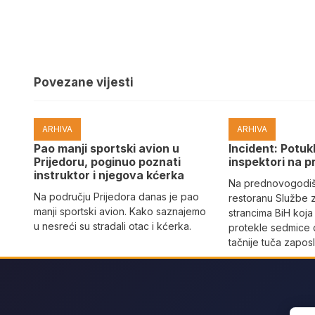
Povezane vijesti
ARHIVA
ARHIVA
Pao manji sportski avion u
Incident: Potukl
Prijedoru, poginuo poznati
inspektori na p
instruktor i njegova kćerka
Na prednovogodišn
Na području Prijedora danas je pao
restoranu Službe 
manji sportski avion. Kako saznajemo
strancima BiH koja
u nesreći su stradali otac i kćerka.
protekle sedmice 
tačnije tuča zaposl