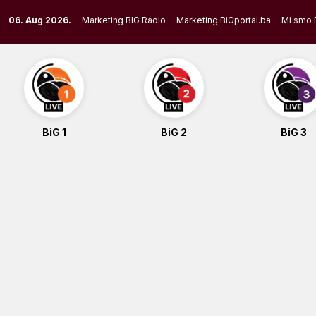
Skip
06. Aug 2026.
Marketing BIG Radio
Marketing BiGportal.ba
Mi smo 
to
content
BiG 1
BiG 2
BiG 3