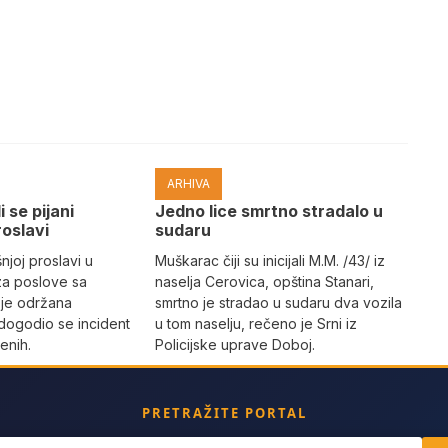
ARHIVA
i se pijani
Јedno lice smrtno stradalo u
roslavi
sudaru
joj proslavi u
Muškarac čiji su inicijali M.M. /43/ iz
za poslove sa
naselja Cerovica, opština Stanari,
 je održana
smrtno je stradao u sudaru dva vozila
dogodio se incident
u tom naselju, rečeno je Srni iz
enih.
Policijske uprave Doboj.
PRETRAŽITE PORTAL