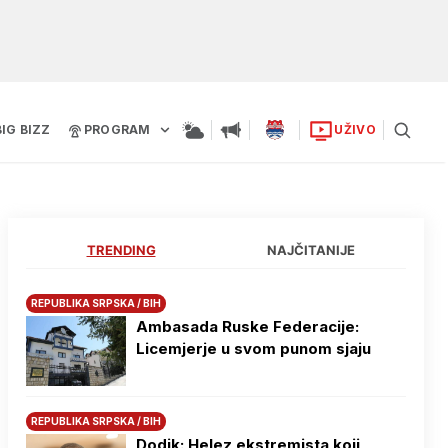
BIG BIZZ
PROGRAM
UŽIVO
TRENDING
NAJČITANIJE
REPUBLIKA SRPSKA / BIH
Ambasada Ruske Federacije:
Licemjerje u svom punom sjaju
REPUBLIKA SRPSKA / BIH
Dodik: Helez ekstremista koji