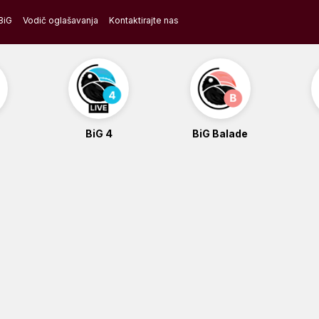
BiG
Vodič oglašavanja
Kontaktirajte nas
BiG 4
BiG Balade