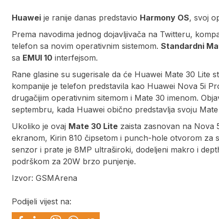
Huawei
je ranije danas predstavio
Harmony OS
, svoj o
Prema navodima jednog dojavljivača na Twitteru, kompan
telefon sa novim operativnim sistemom.
Standardni Ma
sa
EMUI 10
interfejsom.
Rane glasine su sugerisale da će Huawei Mate 30 Lite sti
kompanije je telefon predstavila kao Huawei Nova 5i Pro,
drugačijim operativnim sitemom i Mate 30 imenom. Obja
septembru, kada Huawei obično predstavlja svoju Mate l
Ukoliko je ovaj
Mate 30 Lite
zaista zasnovan na Nova 5
ekranom, Kirin 810 čipsetom i punch-hole otvorom za 
senzor i prate je 8MP ultraširoki, dodeljeni makro i dept
podrškom za 20W brzo punjenje.
Izvor: GSMArena
Podijeli vijest na: