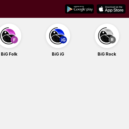
BiG Folk
BiG iG
BiG Rock