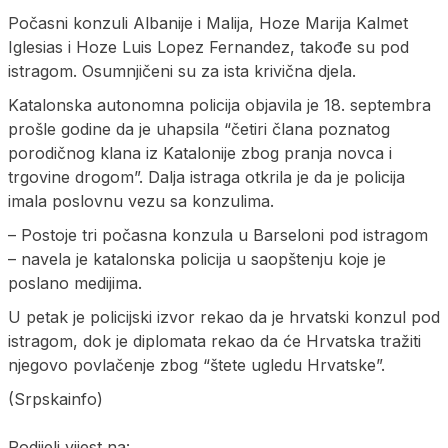
Počasni konzuli Albanije i Malija, Hoze Marija Kalmet
Iglesias i Hoze Luis Lopez Fernandez, takođe su pod
istragom. Osumnjičeni su za ista krivična djela.
Katalonska autonomna policija objavila je 18. septembra
prošle godine da je uhapsila “četiri člana poznatog
porodičnog klana iz Katalonije zbog pranja novca i
trgovine drogom”. Dalja istraga otkrila je da je policija
imala poslovnu vezu sa konzulima.
– Postoje tri počasna konzula u Barseloni pod istragom
– navela je katalonska policija u saopštenju koje je
poslano medijima.
U petak je policijski izvor rekao da je hrvatski konzul pod
istragom, dok je diplomata rekao da će Hrvatska tražiti
njegovo povlačenje zbog “štete ugledu Hrvatske”.
(Srpskainfo)
Podijeli vijest na: