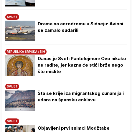
SVIJET
Drama na aerodromu u Sidneju: Avioni
se zamalo sudarili
REPUBLIKA SRPSKA / BIH
Danas je Sveti Pantelejmon: Ovo nikako
ne radite, jer kazna će stići brže nego
što mislite
SVIJET
Šta se krije iza migrantskog cunamija i
udara na špansku enklavu
SVIJET
Objavljeni prvi snimci Modžtabe