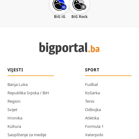
BiG iG
BiG Rock
VIJESTI
SPORT
Banja Luka
Fudbal
Republika Srpska / BiH
Košarka
Region
Tenis
Svijet
Odbojka
Hronika
Atletika
Kultura
Formula 1
Saopštenje za medije
Vaterpolo