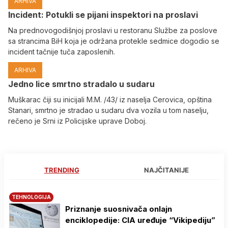
ARHIVA
Incident: Potukli se pijani inspektori na proslavi
Na prednovogodišnjoj proslavi u restoranu Službe za poslove
sa strancima BiH koja je održana protekle sedmice dogodio se
incident tačnije tuča zaposlenih.
ARHIVA
Јedno lice smrtno stradalo u sudaru
Muškarac čiji su inicijali M.M. /43/ iz naselja Cerovica, opština
Stanari, smrtno je stradao u sudaru dva vozila u tom naselju,
rečeno je Srni iz Policijske uprave Doboj.
TRENDING
NAJČITANIJE
TEHNOLOGIJA
Priznanje suosnivača onlajn
enciklopedije: CIA uređuje “Vikipediju”