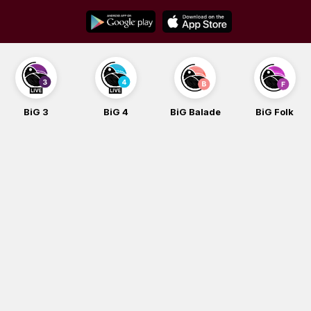
Skip
to
content
BiG 3
BiG 4
BiG Balade
BiG Folk