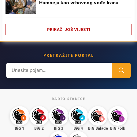
Hamneja kao vrhovnog vođe Irana
PRIKAŽI JOŠ VIJESTI
PRETRAŽITE PORTAL
Search
for:
RADIO STANICE
BiG 1
BiG 2
BiG 3
BiG 4
BiG Balade
BiG Folk