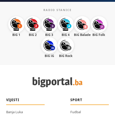
RADIO STANICE
BiG 1
BiG 2
BiG 3
BiG 4
BiG Balade
BiG Folk
BiG iG
BiG Rock
VIJESTI
SPORT
Banja Luka
Fudbal