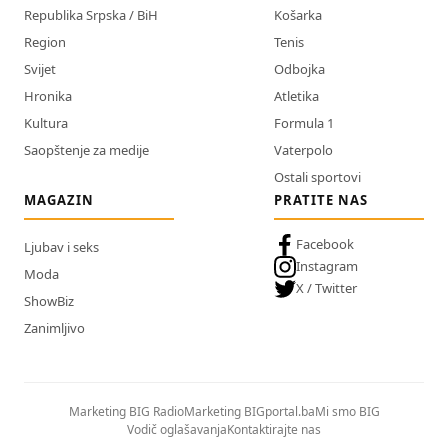
Republika Srpska / BiH
Košarka
Region
Tenis
Svijet
Odbojka
Hronika
Atletika
Kultura
Formula 1
Saopštenje za medije
Vaterpolo
Ostali sportovi
MAGAZIN
PRATITE NAS
Facebook
Ljubav i seks
Instagram
Moda
X / Twitter
ShowBiz
Zanimljivo
Marketing BIG Radio
Marketing BIGportal.ba
Mi smo BIG
Vodič oglašavanja
Kontaktirajte nas