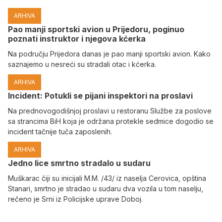
ARHIVA
Pao manji sportski avion u Prijedoru, poginuo
poznati instruktor i njegova kćerka
Na području Prijedora danas je pao manji sportski avion. Kako
saznajemo u nesreći su stradali otac i kćerka.
ARHIVA
Incident: Potukli se pijani inspektori na proslavi
Na prednovogodišnjoj proslavi u restoranu Službe za poslove
sa strancima BiH koja je održana protekle sedmice dogodio se
incident tačnije tuča zaposlenih.
ARHIVA
Јedno lice smrtno stradalo u sudaru
Muškarac čiji su inicijali M.M. /43/ iz naselja Cerovica, opština
Stanari, smrtno je stradao u sudaru dva vozila u tom naselju,
rečeno je Srni iz Policijske uprave Doboj.