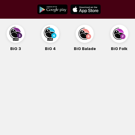
Skip
to
content
BiG 3
BiG 4
BiG Balade
BiG Folk