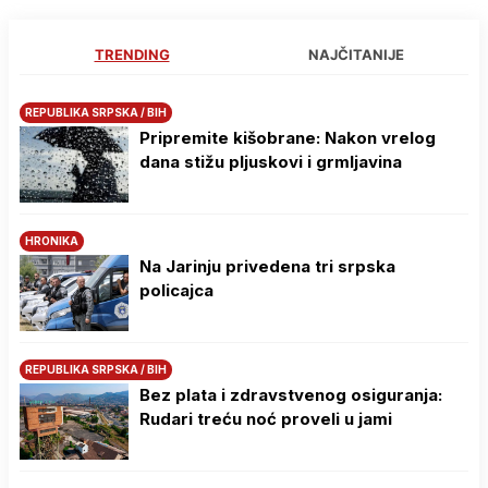
TRENDING
NAJČITANIJE
REPUBLIKA SRPSKA / BIH
Pripremite kišobrane: Nakon vrelog
dana stižu pljuskovi i grmljavina
HRONIKA
Na Јarinju privedena tri srpska
policajca
REPUBLIKA SRPSKA / BIH
Bez plata i zdravstvenog osiguranja:
Rudari treću noć proveli u jami