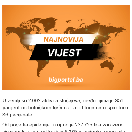
U zemlji su 2.002 aktivna slučajeva, među njima je 951
pacijent na bolničkom liječenju, a od toga na respiratoru
86 pacijenata.
Od početka epidemije ukupno je 237.725 lica zaraženo
virusom korona, od kojih je 5.339 preminulo, oporavilo