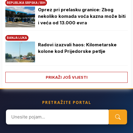
REPUBLIKA SRPSKA / BIH
Oprez pri prelasku granice: Zbog
nekoliko komada voća kazna može biti
i veća od 13.000 evra
BANJA LUKA
Radovi izazvali haos: Kilometarske
kolone kod Prijedorske petlje
PRIKAŽI JOŠ VIJESTI
PRETRAŽITE PORTAL
Search
for: