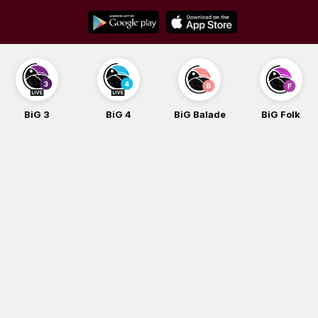
Skip
to
content
BiG 3
BiG 4
BiG Balade
BiG Folk