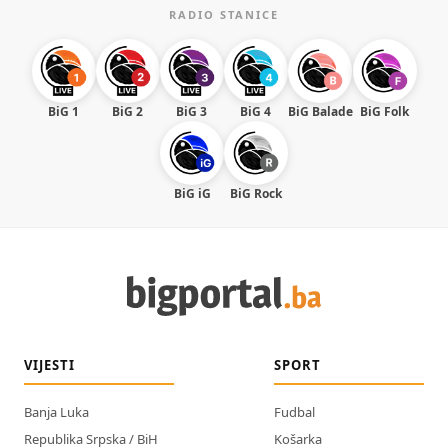
RADIO STANICE
BiG 1
BiG 2
BiG 3
BiG 4
BiG Balade
BiG Folk
BiG iG
BiG Rock
VIJESTI
SPORT
Banja Luka
Fudbal
Republika Srpska / BiH
Košarka