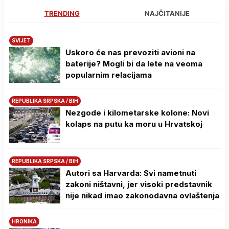
TRENDING
NAJČITANIJE
SVIJET
Uskoro će nas prevoziti avioni na
baterije? Mogli bi da lete na veoma
popularnim relacijama
REPUBLIKA SRPSKA / BIH
Nezgode i kilometarske kolone: Novi
kolaps na putu ka moru u Hrvatskoj
REPUBLIKA SRPSKA / BIH
Autori sa Harvarda: Svi nametnuti
zakoni ništavni, jer visoki predstavnik
nije nikad imao zakonodavna ovlaštenja
HRONIKA