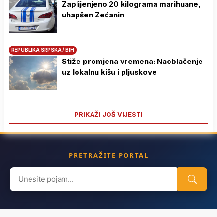
Zaplijenjeno 20 kilograma marihuane,
uhapšen Zećanin
REPUBLIKA SRPSKA / BIH
Stiže promjena vremena: Naoblačenje
uz lokalnu kišu i pljuskove
PRIKAŽI JOŠ VIJESTI
PRETRAŽITE PORTAL
Search
for: