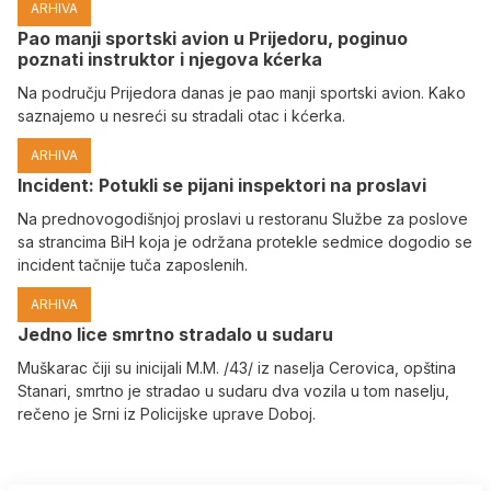
ARHIVA
Pao manji sportski avion u Prijedoru, poginuo
poznati instruktor i njegova kćerka
Na području Prijedora danas je pao manji sportski avion. Kako
saznajemo u nesreći su stradali otac i kćerka.
ARHIVA
Incident: Potukli se pijani inspektori na proslavi
Na prednovogodišnjoj proslavi u restoranu Službe za poslove
sa strancima BiH koja je održana protekle sedmice dogodio se
incident tačnije tuča zaposlenih.
ARHIVA
Јedno lice smrtno stradalo u sudaru
Muškarac čiji su inicijali M.M. /43/ iz naselja Cerovica, opština
Stanari, smrtno je stradao u sudaru dva vozila u tom naselju,
rečeno je Srni iz Policijske uprave Doboj.