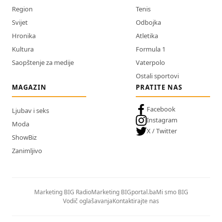
Region
Tenis
Svijet
Odbojka
Hronika
Atletika
Kultura
Formula 1
Saopštenje za medije
Vaterpolo
Ostali sportovi
MAGAZIN
PRATITE NAS
Facebook
Ljubav i seks
Instagram
Moda
X / Twitter
ShowBiz
Zanimljivo
Marketing BIG Radio
Marketing BIGportal.ba
Mi smo BIG
Vodič oglašavanja
Kontaktirajte nas