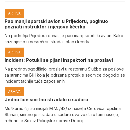
ARHIVA
Pao manji sportski avion u Prijedoru, poginuo
poznati instruktor i njegova kćerka
Na području Prijedora danas je pao manji sportski avion. Kako
saznajemo u nesreći su stradali otac i kćerka.
ARHIVA
Incident: Potukli se pijani inspektori na proslavi
Na prednovogodišnjoj proslavi u restoranu Službe za poslove
sa strancima BiH koja je održana protekle sedmice dogodio se
incident tačnije tuča zaposlenih.
ARHIVA
Јedno lice smrtno stradalo u sudaru
Muškarac čiji su inicijali M.M. /43/ iz naselja Cerovica, opština
Stanari, smrtno je stradao u sudaru dva vozila u tom naselju,
rečeno je Srni iz Policijske uprave Doboj.