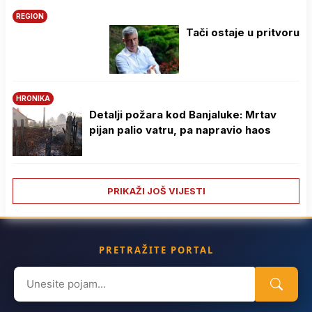
REGION
Tači ostaje u pritvoru
HRONIKA
Detalji požara kod Banjaluke: Mrtav
pijan palio vatru, pa napravio haos
PRIKAŽI JOŠ VIJESTI
PRETRAŽITE PORTAL
Search
for: