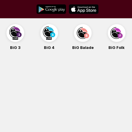
Skip
to
content
BiG 3
BiG 4
BiG Balade
BiG Folk