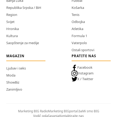
Banja Luka
Fudbal
Republika Srpska / BiH
Košarka
Region
Tenis
Svijet
Odbojka
Hronika
Atletika
Kultura
Formula 1
Saopštenje za medije
Vaterpolo
Ostali sportovi
MAGAZIN
PRATITE NAS
Facebook
Ljubav i seks
Instagram
Moda
X / Twitter
ShowBiz
Zanimljivo
Marketing BIG Radio
Marketing BIGportal.ba
Mi smo BIG
Vodič oglašavanja
Kontaktirajte nas