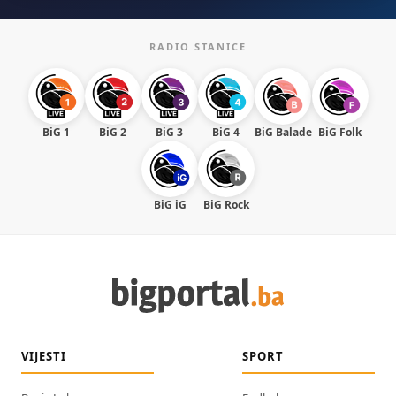
RADIO STANICE
BiG 1
BiG 2
BiG 3
BiG 4
BiG Balade
BiG Folk
BiG iG
BiG Rock
VIJESTI
SPORT