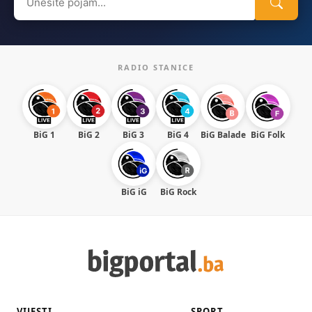
for:
RADIO STANICE
BiG 1
BiG 2
BiG 3
BiG 4
BiG Balade
BiG Folk
BiG iG
BiG Rock
VIJESTI
SPORT