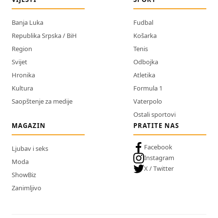
Banja Luka
Fudbal
Republika Srpska / BiH
Košarka
Region
Tenis
Svijet
Odbojka
Hronika
Atletika
Kultura
Formula 1
Saopštenje za medije
Vaterpolo
Ostali sportovi
MAGAZIN
PRATITE NAS
Facebook
Ljubav i seks
Instagram
Moda
X / Twitter
ShowBiz
Zanimljivo