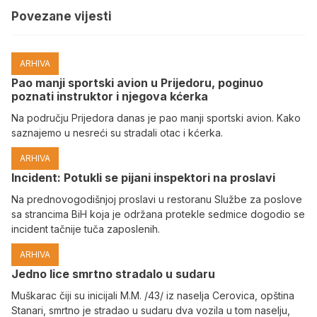
Povezane vijesti
ARHIVA
Pao manji sportski avion u Prijedoru, poginuo
poznati instruktor i njegova kćerka
Na području Prijedora danas je pao manji sportski avion. Kako
saznajemo u nesreći su stradali otac i kćerka.
ARHIVA
Incident: Potukli se pijani inspektori na proslavi
Na prednovogodišnjoj proslavi u restoranu Službe za poslove
sa strancima BiH koja je održana protekle sedmice dogodio se
incident tačnije tuča zaposlenih.
ARHIVA
Јedno lice smrtno stradalo u sudaru
Muškarac čiji su inicijali M.M. /43/ iz naselja Cerovica, opština
Stanari, smrtno je stradao u sudaru dva vozila u tom naselju,