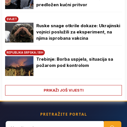
predložen kućni pritvor
SVIJET
Ruske snage otkrile dokaze: Ukrajinski
vojnici poslužili za eksperiment, na
njima isprobana vakcina
REPUBLIKA SRPSKA / BIH
Trebinje: Borba uspjela, situacija sa
požarom pod kontrolom
PRIKAŽI JOŠ VIJESTI
PRETRAŽITE PORTAL
Search