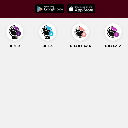
Skip
to
content
BiG 3
BiG 4
BiG Balade
BiG Folk