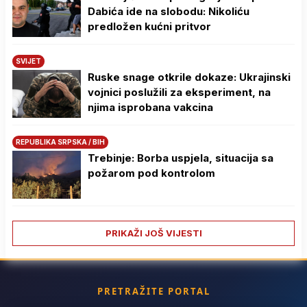
Dabića ide na slobodu: Nikoliću
predložen kućni pritvor
SVIJET
Ruske snage otkrile dokaze: Ukrajinski
vojnici poslužili za eksperiment, na
njima isprobana vakcina
REPUBLIKA SRPSKA / BIH
Trebinje: Borba uspjela, situacija sa
požarom pod kontrolom
PRIKAŽI JOŠ VIJESTI
PRETRAŽITE PORTAL