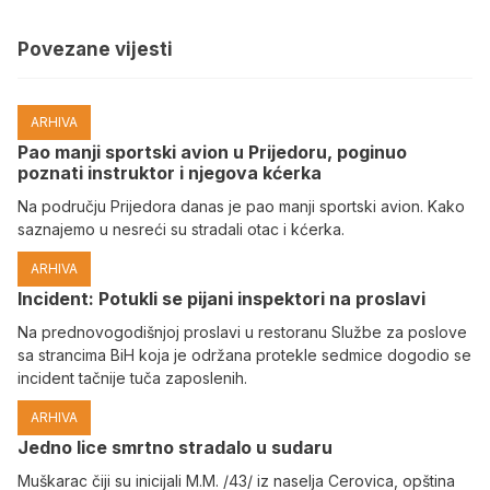
Povezane vijesti
ARHIVA
Pao manji sportski avion u Prijedoru, poginuo
poznati instruktor i njegova kćerka
Na području Prijedora danas je pao manji sportski avion. Kako
saznajemo u nesreći su stradali otac i kćerka.
ARHIVA
Incident: Potukli se pijani inspektori na proslavi
Na prednovogodišnjoj proslavi u restoranu Službe za poslove
sa strancima BiH koja je održana protekle sedmice dogodio se
incident tačnije tuča zaposlenih.
ARHIVA
Јedno lice smrtno stradalo u sudaru
Muškarac čiji su inicijali M.M. /43/ iz naselja Cerovica, opština