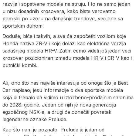
razvija i sopstvene modele na struju. I to ne samo jedan
u nizu dosadnih krosovera, kako biste verovatno
pomislili po uzoru na današnje trendove, već one sa
sportskim duhom.
Doduše, biće i takvih, a sve će započetiti vozilom koje
Honda naziva ZR-V i koje dolazi kao električna verzija
sadašnjeg modela HR-V. Zatim ćemo videti još jedan veći
krosover pozicioniran između modela HR-V i CR-V kao i
putnički kombi.
Ali, ono što nas najviše interesuje od onoga što je Best
Car napisao, jesu informacije o dva sportska modela
koja bi trebalo da vidimo u izložbeno-prodajnim salonima
do 2028. godine. Jedan od njih je nova generacija
egzotičnog NSX-a, a drugi će označiti povratak
legendarne oznake Prelude.
Kao što nam je poznato, Prelude je jedan od