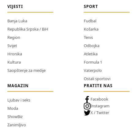
VIJESTI
SPORT
Banja Luka
Fudbal
Republika Srpska / BiH
Košarka
Region
Tenis
Svijet
Odbojka
Hronika
Atletika
Kultura
Formula 1
Saopštenje za medije
Vaterpolo
Ostali sportovi
MAGAZIN
PRATITE NAS
Facebook
Ljubav i seks
Instagram
Moda
X / Twitter
ShowBiz
Zanimljivo