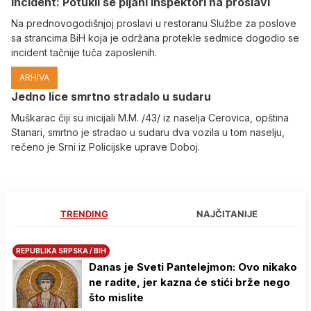
Incident: Potukli se pijani inspektori na proslavi
Na prednovogodišnjoj proslavi u restoranu Službe za poslove
sa strancima BiH koja je održana protekle sedmice dogodio se
incident tačnije tuča zaposlenih.
ARHIVA
Јedno lice smrtno stradalo u sudaru
Muškarac čiji su inicijali M.M. /43/ iz naselja Cerovica, opština
Stanari, smrtno je stradao u sudaru dva vozila u tom naselju,
rečeno je Srni iz Policijske uprave Doboj.
TRENDING
NAJČITANIJE
REPUBLIKA SRPSKA / BIH
Danas je Sveti Pantelejmon: Ovo nikako
ne radite, jer kazna će stići brže nego
što mislite