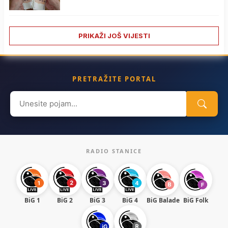
PRIKAŽI JOŠ VIJESTI
PRETRAŽITE PORTAL
Search
for:
RADIO STANICE
BiG 1
BiG 2
BiG 3
BiG 4
BiG Balade
BiG Folk