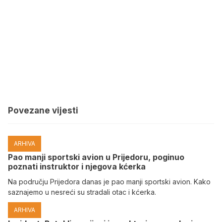
Povezane vijesti
ARHIVA
Pao manji sportski avion u Prijedoru, poginuo
poznati instruktor i njegova kćerka
Na području Prijedora danas je pao manji sportski avion. Kako
saznajemo u nesreći su stradali otac i kćerka.
ARHIVA