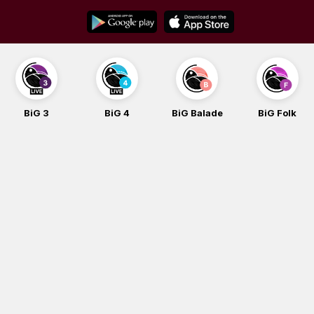
Skip
to
content
BiG 3
BiG 4
BiG Balade
BiG Folk