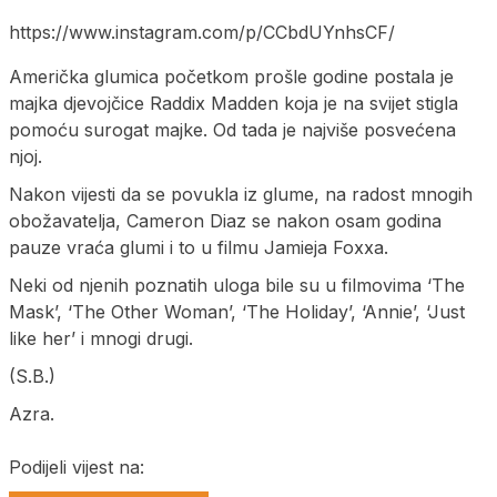
https://www.instagram.com/p/CCbdUYnhsCF/
Američka glumica početkom prošle godine postala je
majka djevojčice Raddix Madden koja je na svijet stigla
pomoću surogat majke. Od tada je najviše posvećena
njoj.
Nakon vijesti da se povukla iz glume, na radost mnogih
obožavatelja, Cameron Diaz se nakon osam godina
pauze vraća glumi i to u filmu Jamieja Foxxa.
Neki od njenih poznatih uloga bile su u filmovima ‘The
Mask’, ‘The Other Woman’, ‘The Holiday’, ‘Annie’, ‘Just
like her’ i mnogi drugi.
(S.B.)
Azra.
Podijeli vijest na: