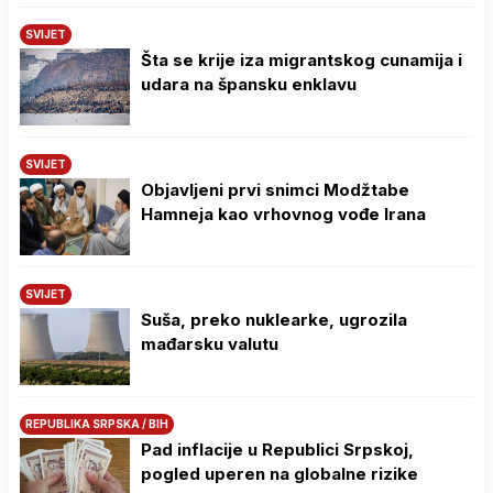
SVIJET
Šta se krije iza migrantskog cunamija i
udara na špansku enklavu
SVIJET
Objavljeni prvi snimci Modžtabe
Hamneja kao vrhovnog vođe Irana
SVIJET
Suša, preko nuklearke, ugrozila
mađarsku valutu
REPUBLIKA SRPSKA / BIH
Pad inflacije u Republici Srpskoj,
pogled uperen na globalne rizike