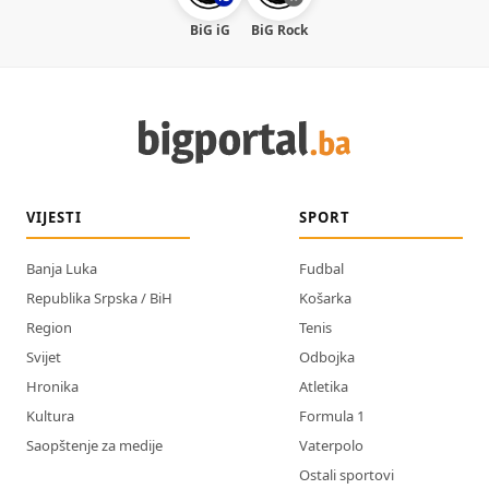
BiG iG
BiG Rock
VIJESTI
SPORT
Banja Luka
Fudbal
Republika Srpska / BiH
Košarka
Region
Tenis
Svijet
Odbojka
Hronika
Atletika
Kultura
Formula 1
Saopštenje za medije
Vaterpolo
Ostali sportovi