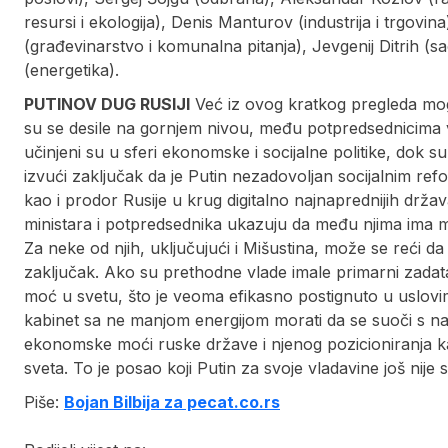
resursi i ekologija), Denis Manturov (industrija i trgovin
(građevinarstvo i komunalna pitanja), Jevgenij Ditrih (s
(energetika).
PUTINOV DUG RUSIJI
Već iz ovog kratkog pregleda mog
su se desile na gornjem nivou, među potpredsednicima v
učinjeni su u sferi ekonomske i socijalne politike, dok s
izvući zaključak da je Putin nezadovoljan socijalnim refo
kao i prodor Rusije u krug digitalno najnaprednijih država
ministara i potpredsednika ukazuju da među njima im
Za neke od njih, uključujući i Mišustina, može se reći da
zaključak. Ako su prethodne vlade imale primarni zadata
moć u svetu, što je veoma efikasno postignuto u uslov
kabinet sa ne manjom energijom morati da se suoči s na
ekonomske moći ruske države i njenog pozicioniranja 
sveta. To je posao koji Putin za svoje vladavine još nij
Piše:
Bojan Bilbija za pecat.co.rs