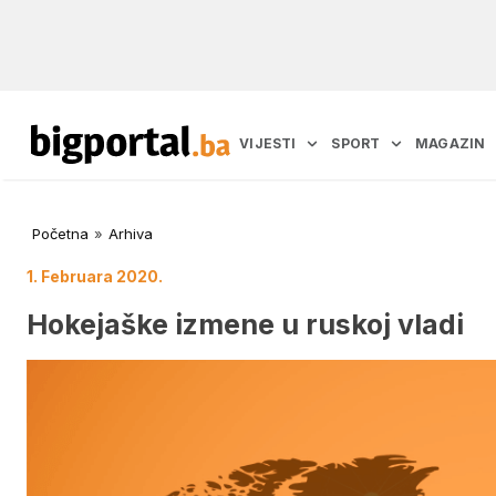
VIJESTI
SPORT
MAGAZIN
Početna
»
Arhiva
1. Februara 2020.
Hokejaške izmene u ruskoj vladi