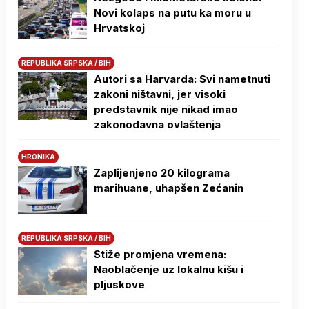
Novi kolaps na putu ka moru u
Hrvatskoj
REPUBLIKA SRPSKA / BIH
Autori sa Harvarda: Svi nametnuti
zakoni ništavni, jer visoki
predstavnik nije nikad imao
zakonodavna ovlaštenja
HRONIKA
Zaplijenjeno 20 kilograma
marihuane, uhapšen Zećanin
REPUBLIKA SRPSKA / BIH
Stiže promjena vremena:
Naoblačenje uz lokalnu kišu i
pljuskove