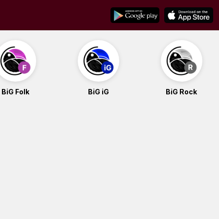
BiG Folk
BiG iG
BiG Rock