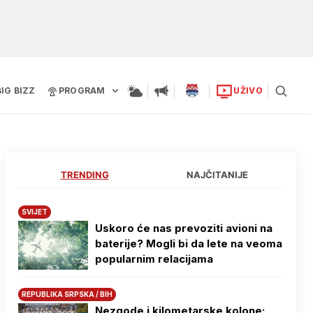
BIG BIZZ
PROGRAM
UŽIVO
TRENDING
NAJČITANIJE
SVIJET
Uskoro će nas prevoziti avioni na
baterije? Mogli bi da lete na veoma
popularnim relacijama
REPUBLIKA SRPSKA / BIH
Nezgode i kilometarske kolone: