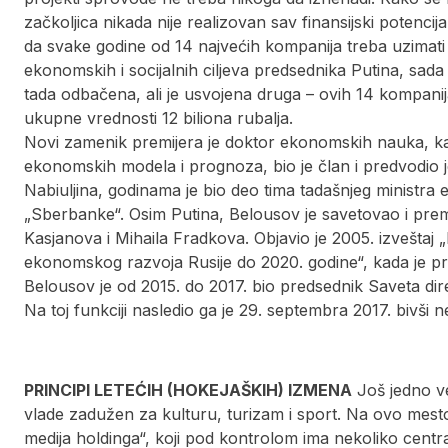
začkoljica nikada nije realizovan sav finansijski potencij
da svake godine od 14 najvećih kompanija treba uzimati 51
ekonomskih i socijalnih ciljeva predsednika Putina, sada 
tada odbačena, ali je usvojena druga – ovih 14 kompani
ukupne vrednosti 12 biliona rubalja.
Novi zamenik premijera je doktor ekonomskih nauka, ka
ekonomskih modela i prognoza, bio je član i predvodio je
Nabiuljina, godinama je bio deo tima tadašnjeg minist
„Sberbanke“. Osim Putina, Belousov je savetovao i prem
Kasjanova i Mihaila Fradkova. Objavio je 2005. izveštaj 
ekonomskog razvoja Rusije do 2020. godine“, kada je pr
Belousov je od 2015. do 2017. bio predsednik Saveta dir
Na toj funkciji nasledio ga je 29. septembra 2017. bivši
PRINCIPI LETEĆIH (HOKEJAŠKIH) IZMENA
Još jedno ve
vlade zadužen za kulturu, turizam i sport. Na ovo mest
medija holdinga“, koji pod kontrolom ima nekoliko central