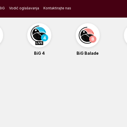
BiG
Vodič oglašavanja
Kontaktirajte nas
BiG 4
BiG Balade