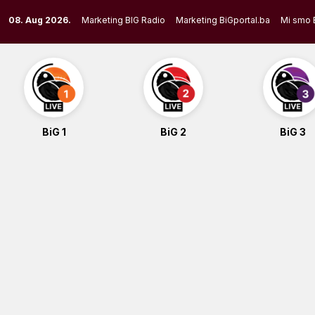
Skip
08. Aug 2026.
Marketing BIG Radio
Marketing BiGportal.ba
Mi smo 
to
content
BiG 1
BiG 2
BiG 3