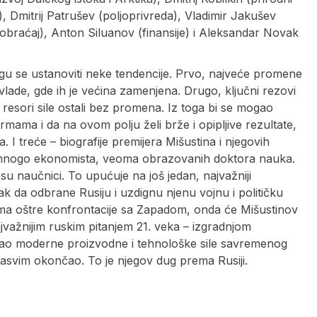
a), Dmitrij Patrušev (poljoprivreda), Vladimir Jakušev
aobraćaj), Anton Siluanov (finansije) i Aleksandar Novak
u se ustanoviti neke tendencije. Prvo, najveće promene
lade, gde ih je većina zamenjena. Drugo, ključni rezovi
u resori sile ostali bez promena. Iz toga bi se mogao
rmama i da na ovom polju želi brže i opipljive rezultate,
. I treće – biografije premijera Mišustina i njegovih
a mnogo ekonomista, veoma obrazovanih doktora nauka.
 su naučnici. To upućuje na još jedan, najvažniji
k da odbrane Rusiju i uzdignu njenu vojnu i političku
ima oštre konfrontacije sa Zapadom, onda će Mišustinov
jvažnijim ruskim pitanjem 21. veka – izgradnjom
kao moderne proizvodne i tehnološke sile savremenog
e sasvim okončao. To je njegov dug prema Rusiji.