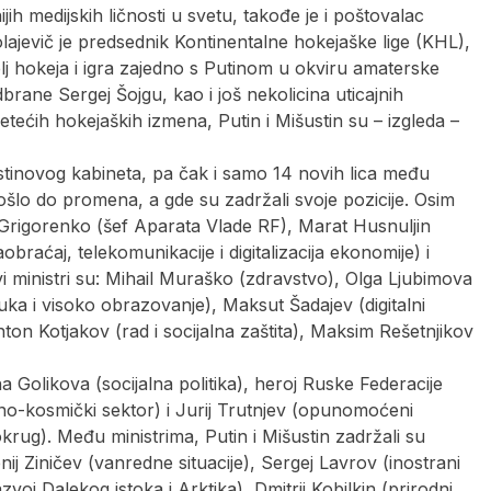
ijih medijskih ličnosti u svetu, takođe je i poštovalac
olajevič je predsednik Kontinentalne hokejaške lige (KHL),
lj hokeja i igra zajedno s Putinom u okviru amaterske
brane Sergej Šojgu, kao i još nekolicina uticajnih
etećih hokejaških izmena, Putin i Mišustin su – izgleda –
šustinovog kabineta, pa čak i samo 14 novih lica među
došlo do promena, a gde su zadržali svoje pozicije. Osim
 Grigorenko (šef Aparata Vlade RF), Marat Husnuljin
braćaj, telekomunikacije i digitalizacija ekonomije) i
vi ministri su: Mihail Muraško (zdravstvo), Olga Ljubimova
auka i visoko obrazovanje), Maksut Šadajev (digitalni
nton Kotjakov (rad i socijalna zaštita), Maksim Rešetnjikov
a Golikova (socijalna politika), heroj Ruske Federacije
no-kosmički sektor) i Jurij Trutnjev (opunomoćeni
krug). Među ministrima, Putin i Mišustin zadržali su
nij Ziničev (vanredne situacije), Sergej Lavrov (inostrani
oj Dalekog istoka i Arktika), Dmitrij Kobilkin (prirodni