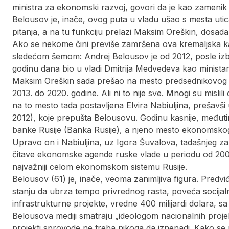
ministra za ekonomski razvoj, govori da je kao zamenik
Belousov je, inače, ovog puta u vladu ušao s mesta ut
pitanja, a na tu funkciju prelazi Maksim Oreškin, dosad
Ako se nekome čini previše zamršena ova kremaljska k
sledećom šemom: Andrej Belousov je od 2012, posle izb
godinu dana bio u vladi Dmitrija Medvedeva kao ministar 
Maksim Oreškin sada prešao na mesto predsednikovog 
2013. do 2020. godine. Ali ni to nije sve. Mnogi su mislil
na to mesto tada postavljena Elvira Nabiuljina, prešavš
2012), koje prepušta Belousovu. Godinu kasnije, međutim
banke Rusije (Banka Rusije), a njeno mesto ekonomskog
Upravo on i Nabiuljina, uz Igora Šuvalova, tadašnjeg za
čitave ekonomske agende ruske vlade u periodu od 2008
najvažniji celom ekonomskom sistemu Rusije.
Belousov (61) je, inače, veoma zanimljiva figura. Predvi
stanju da ubrza tempo privrednog rasta, poveća socijal
infrastrukturne projekte, vredne 400 milijardi dolara, s
Belousova mediji smatraju „ideologom nacionalnih proje
projekti sprovode ne treba nikoga da iznenadi. Kako se 