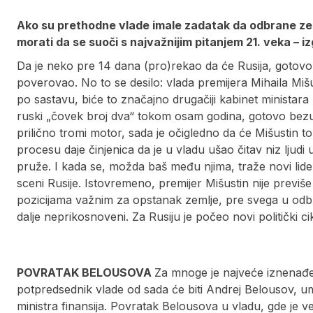
Ako su prethodne vlade imale zadatak da odbrane zem
morati da se suoči s najvažnijim pitanjem 21. veka –
Da je neko pre 14 dana (pro)rekao da će Rusija, gotovo 
poverovao. No to se desilo: vlada premijera Mihaila Mišus
po sastavu, biće to značajno drugačiji kabinet ministara
ruski „čovek broj dva“ tokom osam godina, gotovo bezu
prilično tromi motor, sada je očigledno da će Mišustin 
procesu daje činjenica da je u vladu ušao čitav niz ljud
pruže. I kada se, možda baš među njima, traže novi lider
sceni Rusije. Istovremeno, premijer Mišustin nije previš
pozicijama važnim za opstanak zemlje, pre svega u odbran
dalje neprikosnoveni. Za Rusiju je počeo novi politički ci
POVRATAK BELOUSOVA
Za mnoge je najveće iznenađe
potpredsednik vlade od sada će biti Andrej Belousov, u
ministra finansija. Povratak Belousova u vladu, gde je 