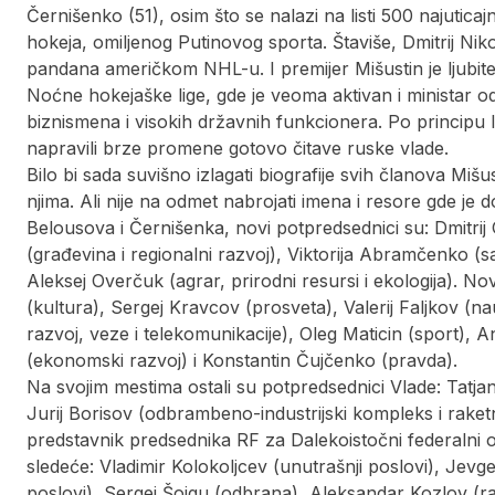
Černišenko (51), osim što se nalazi na listi 500 najuticajn
hokeja, omiljenog Putinovog sporta. Štaviše, Dmitrij Nik
pandana američkom NHL-u. I premijer Mišustin je ljubite
Noćne hokejaške lige, gde je veoma aktivan i ministar od
biznismena i visokih državnih funkcionera. Po principu l
napravili brze promene gotovo čitave ruske vlade.
Bilo bi sada suvišno izlagati biografije svih članova Mi
njima. Ali nije na odmet nabrojati imena i resore gde je 
Belousova i Černišenka, novi potpredsednici su: Dmitrij
(građevina i regionalni razvoj), Viktorija Abramčenko (sao
Aleksej Overčuk (agrar, prirodni resursi i ekologija). No
(kultura), Sergej Kravcov (prosveta), Valerij Faljkov (n
razvoj, veze i telekomunikacije), Oleg Maticin (sport), A
(ekonomski razvoj) i Konstantin Čujčenko (pravda).
Na svojim mestima ostali su potpredsednici Vlade: Tatjan
Jurij Borisov (odbrambeno-industrijski kompleks i raket
predstavnik predsednika RF za Dalekoistočni federalni o
sledeće: Vladimir Kolokoljcev (unutrašnji poslovi), Jevge
poslovi), Sergej Šojgu (odbrana), Aleksandar Kozlov (razv