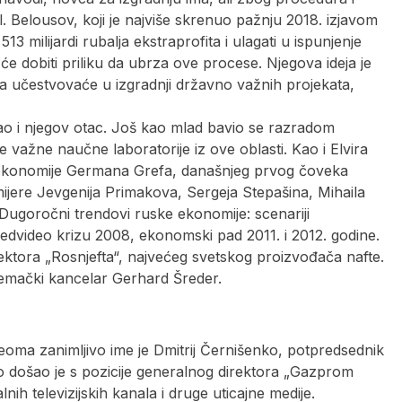
al. Belousov, koji je najviše skrenuo pažnju 2018. izjavom
3 milijardi rubalja ekstraprofita i ulagati u ispunjenje
će dobiti priliku da ubrza ove procese. Njegova ideja je
ja učestvovaće u izgradnji državno važnih projekata,
o i njegov otac. Još kao mlad bavio se razradom
 važne naučne laboratorije iz ove oblasti. Kao i Elvira
ra ekonomije Germana Grefa, današnjeg prvog čoveka
ijere Jevgenija Primakova, Sergeja Stepašina, Mihaila
„Dugoročni trendovi ruske ekonomije: scenariji
edvideo krizu 2008, ekonomski pad 2011. i 2012. godine.
ektora „Rosnjefta“, najvećeg svetskog proizvođača nafte.
 nemački kancelar Gerhard Šreder.
oma zanimljivo ime je Dmitrij Černišenko, potpredsednik
o došao je s pozicije generalnog direktora „Gazprom
nih televizijskih kanala i druge uticajne medije.