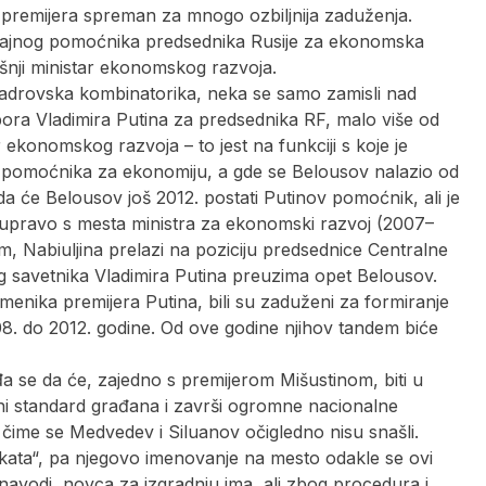
 premijera spreman za mnogo ozbiljnija zaduženja.
icajnog pomoćnika predsednika Rusije za ekonomska
ašnji ministar ekonomskog razvoja.
adrovska kombinatorika, neka se samo zamisli nad
ora Vladimira Putina za predsednika RF, malo više od
ekonomskog razvoja – to jest na funkciji s koje je
pomoćnika za ekonomiju, a gde se Belousov nalazio od
i da će Belousov još 2012. postati Putinov pomoćnik, ali je
i upravo s mesta ministra za ekonomski razvoj (2007–
, Nabiuljina prelazi na poziciju predsednice Centralne
 savetnika Vladimira Putina preuzima opet Belousov.
menika premijera Putina, bili su zaduženi za formiranje
. do 2012. godine. Od ove godine njihov tandem biće
đa se da će, zajedno s premijerom Mišustinom, biti u
ni standard građana i završi ogromne nacionalne
a čime se Medvedev i Siluanov očigledno nisu snašli.
kata“, pa njegovo imenovanje na mesto odakle se ovi
navodi, novca za izgradnju ima, ali zbog procedura i