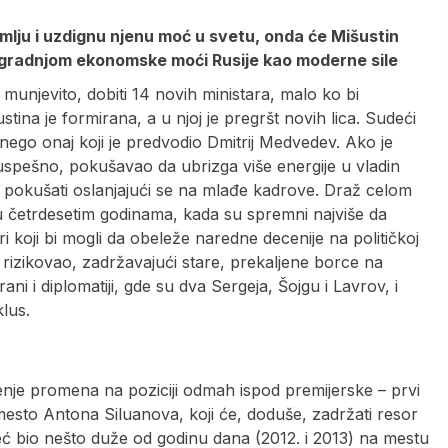
lju i uzdignu njenu moć u svetu, onda će Mišustin
 izgradnjom ekonomske moći Rusije kao moderne sile
munjevito, dobiti 14 novih ministara, malo ko bi
tina je formirana, a u njoj je pregršt novih lica. Sudeći
 nego onaj koji je predvodio Dmitrij Medvedev. Ako je
spešno, pokušavao da ubrizga više energije u vladin
to pokušati oslanjajući se na mlađe kadrove. Draž celom
i u četrdesetim godinama, kada su spremni najviše da
i koji bi mogli da obeleže naredne decenije na političkoj
e rizikovao, zadržavajući stare, prekaljene borce na
i i diplomatiji, gde su dva Sergeja, Šojgu i Lavrov, i
klus.
nje promena na poziciji odmah ispod premijerske – prvi
mesto Antona Siluanova, koji će, doduše, zadržati resor
već bio nešto duže od godinu dana (2012. i 2013) na mestu