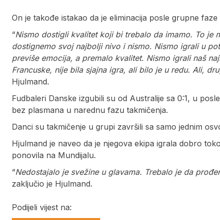
On je takođe istakao da je eliminacija posle grupne faze
“
Nismo dostigli kvalitet koji bi trebalo da imamo. To
dostignemo svoj najbolji nivo i nismo. Nismo igrali u po
previše emocija, a premalo kvalitet. Nismo igrali naš najb
Francuske, nije bila sjajna igra, ali bilo je u redu. Ali,
Hjulmand.
Fudbaleri Danske izgubili su od Australije sa 0:1, u po
bez plasmana u narednu fazu takmičenja.
Danci su takmičenje u grupi završili sa samo jednim os
Hjulmand je naveo da je njegova ekipa igrala dobro toko
ponovila na Mundijalu.
“
Nedostajalo je svežine u glavama. Trebalo je da prođe
zaključio je Hjulmand.
Podijeli vijest na: