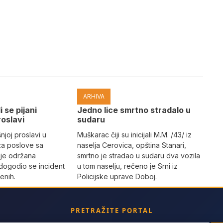
ARHIVA
i se pijani
Јedno lice smrtno stradalo u
roslavi
sudaru
joj proslavi u
Muškarac čiji su inicijali M.M. /43/ iz
za poslove sa
naselja Cerovica, opština Stanari,
 je održana
smrtno je stradao u sudaru dva vozila
dogodio se incident
u tom naselju, rečeno je Srni iz
enih.
Policijske uprave Doboj.
PRETRAŽITE PORTAL