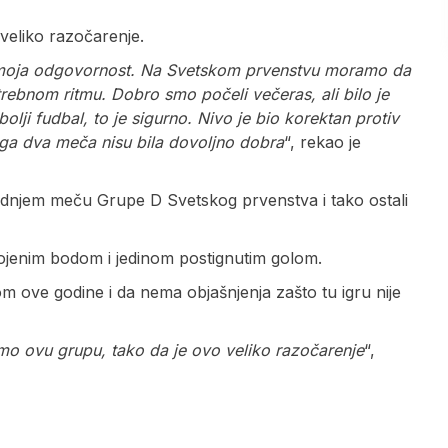
 veliko razočarenje.
 je moja odgovornost. Na Svetskom prvenstvu moramo da
trebnom ritmu. Dobro smo počeli večeras, ali bilo je
olji fudbal, to je sigurno. Nivo je bio korektan protiv
 druga dva meča nisu bila dovoljno dobra
“, rekao je
slednjem meču Grupe D Svetskog prvenstva i tako ostali
vojenim bodom i jedinom postignutim golom.
m ove godine i da nema objašnjenja zašto tu igru nije
mo ovu grupu, tako da je ovo veliko razočarenje
“,