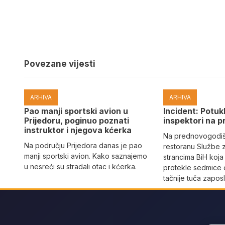
Povezane vijesti
ARHIVA
ARHIVA
Pao manji sportski avion u
Incident: Potukl
Prijedoru, poginuo poznati
inspektori na p
instruktor i njegova kćerka
Na prednovogodišn
Na području Prijedora danas je pao
restoranu Službe 
manji sportski avion. Kako saznajemo
strancima BiH koja
u nesreći su stradali otac i kćerka.
protekle sedmice 
tačnije tuča zaposl