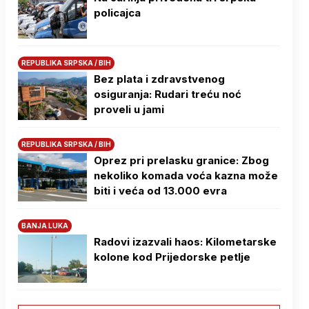
policajca
REPUBLIKA SRPSKA / BIH
Bez plata i zdravstvenog
osiguranja: Rudari treću noć
proveli u jami
REPUBLIKA SRPSKA / BIH
Oprez pri prelasku granice: Zbog
nekoliko komada voća kazna može
biti i veća od 13.000 evra
BANJA LUKA
Radovi izazvali haos: Kilometarske
kolone kod Prijedorske petlje