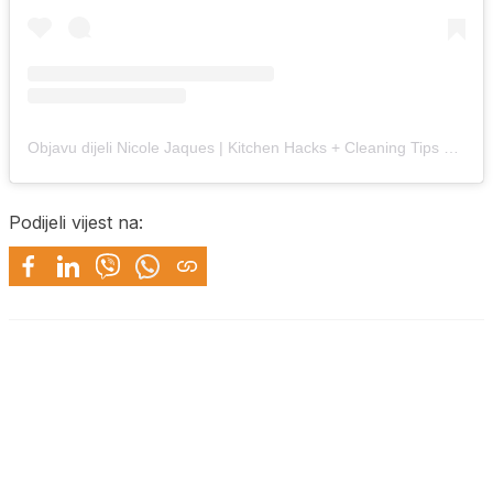
Objavu dijeli Nicole Jaques | Kitchen Hacks + Cleaning Tips + Recipes (@itsnicolejaques)
Podijeli vijest na: