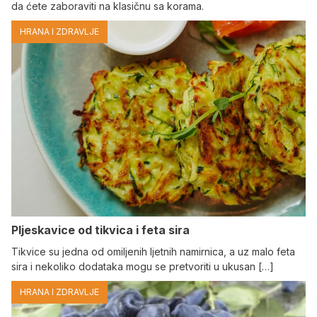
da ćete zaboraviti na klasičnu sa korama.
HRANA I ZDRAVLJE
Pljeskavice od tikvica i feta sira
Tikvice su jedna od omiljenih ljetnih namirnica, a uz malo feta
sira i nekoliko dodataka mogu se pretvoriti u ukusan […]
HRANA I ZDRAVLJE