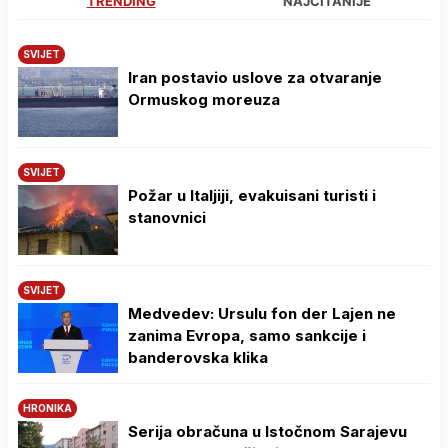
TRENDING
NAJČITANIJE
SVIJET
Iran postavio uslove za otvaranje
Ormuskog moreuza
SVIJET
Požar u Italjiji, evakuisani turisti i
stanovnici
SVIJET
Medvedev: Ursulu fon der Lajen ne
zanima Evropa, samo sankcije i
banderovska klika
HRONIKA
Serija obračuna u Istočnom Sarajevu