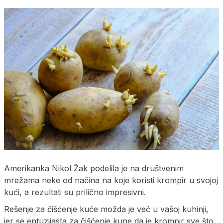
Amerikanka Nikol Žak podelila je na društvenim
mrežama neke od načina na koje koristi krompir u svojoj
kući, a rezultati su prilično impresivni.
Rešenje za čišćenje kuće možda je već u vašoj kuhinji,
jer se entuzijasta za čišćenje kune da je krompir sve što