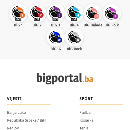
BiG 1
BiG 2
BiG 3
BiG 4
BiG Balade
BiG Folk
BiG iG
BiG Rock
VIJESTI
SPORT
Banja Luka
Fudbal
Republika Srpska / BiH
Košarka
Region
Tenis