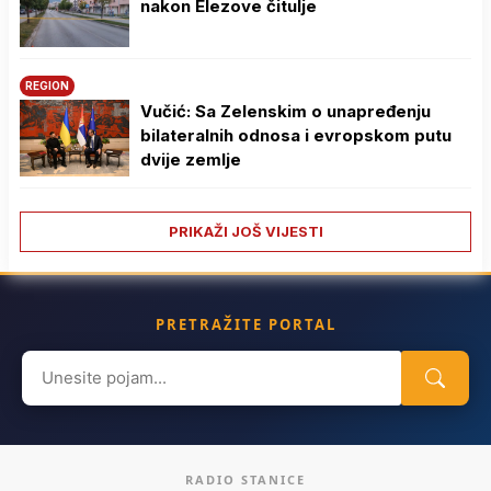
nakon Elezove čitulje
REGION
Vučić: Sa Zelenskim o unapređenju
bilateralnih odnosa i evropskom putu
dvije zemlje
PRIKAŽI JOŠ VIJESTI
PRETRAŽITE PORTAL
Search
for:
RADIO STANICE