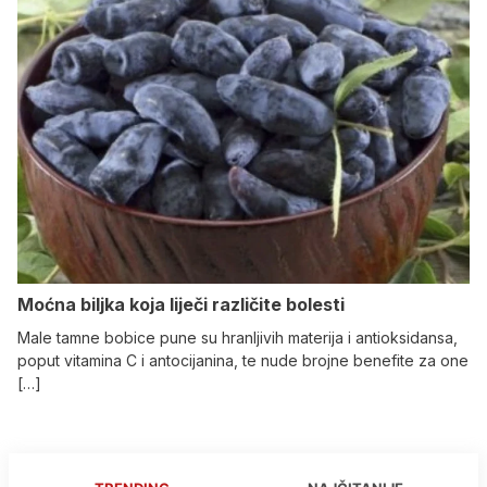
Moćna biljka koja liječi različite bolesti
Male tamne bobice pune su hranljivih materija i antioksidansa,
poput vitamina C i antocijanina, te nude brojne benefite za one
[…]