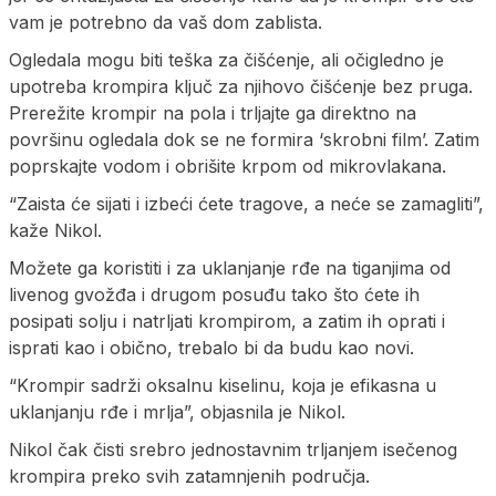
vam je potrebno da vaš dom zablista.
Ogledala mogu biti teška za čišćenje, ali očigledno je
upotreba krompira ključ za njihovo čišćenje bez pruga.
Prerežite krompir na pola i trljajte ga direktno na
površinu ogledala dok se ne formira ‘skrobni film’. Zatim
poprskajte vodom i obrišite krpom od mikrovlakana.
“Zaista će sijati i izbeći ćete tragove, a neće se zamagliti”,
kaže Nikol.
Možete ga koristiti i za uklanjanje rđe na tiganjima od
livenog gvožđa i drugom posuđu tako što ćete ih
posipati solju i natrljati krompirom, a zatim ih oprati i
isprati kao i obično, trebalo bi da budu kao novi.
“Krompir sadrži oksalnu kiselinu, koja je efikasna u
uklanjanju rđe i mrlja”, objasnila je Nikol.
Nikol čak čisti srebro jednostavnim trljanjem isečenog
krompira preko svih zatamnjenih područja.