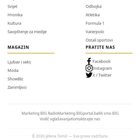
Svijet
Odbojka
Hronika
Atletika
Kultura
Formula 1
Saopštenje za medije
Vaterpolo
Ostali sportovi
MAGAZIN
PRATITE NAS
Facebook
Ljubav i seks
Instagram
Moda
X / Twitter
ShowBiz
Zanimljivo
Marketing BIG Radio
Marketing BIGportal.ba
Mi smo BIG
Vodič oglašavanja
Kontaktirajte nas
© 2026 Jelena Tomić — Sva prava zadržana.