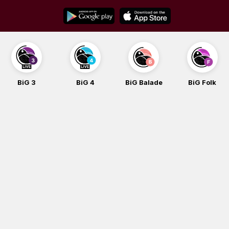
Skip
to
content
BiG 3
BiG 4
BiG Balade
BiG Folk