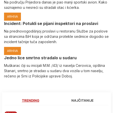
Na području Prijedora danas je pao manji sportski avion. Kako
saznajemo u nesreći su stradali otac i kćerka.
ARHIVA
Incident: Potukli se pijani inspektori na proslavi
Na prednovogodišnjoj proslavi u restoranu Službe za poslove
sa strancima BiH koja je održana protekle sedmice dogodio se
incident tačnije tuča zaposlenih.
ARHIVA
Јedno lice smrtno stradalo u sudaru
Muškarac čiji su inicijali M.M. /43/ iz naselja Cerovica, opština
Stanari, smrtno je stradao u sudaru dva vozila u tom naselju,
rečeno je Srni iz Policijske uprave Doboj.
TRENDING
NAJČITANIJE