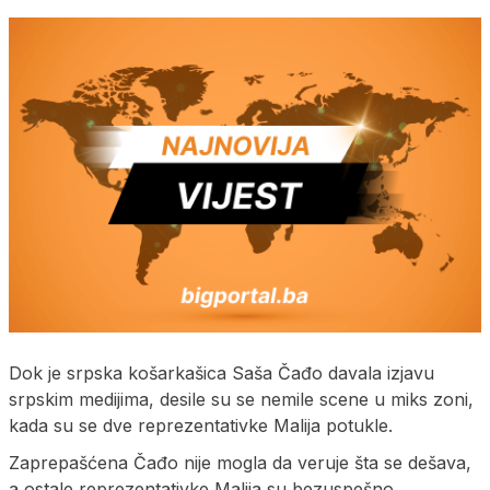
Dok je srpska košarkašica Saša Čađo davala izjavu
srpskim medijima, desile su se nemile scene u miks zoni,
kada su se dve reprezentativke Malija potukle.
Zaprepašćena Čađo nije mogla da veruje šta se dešava,
a ostale reprezentativke Malija su bezuspešno