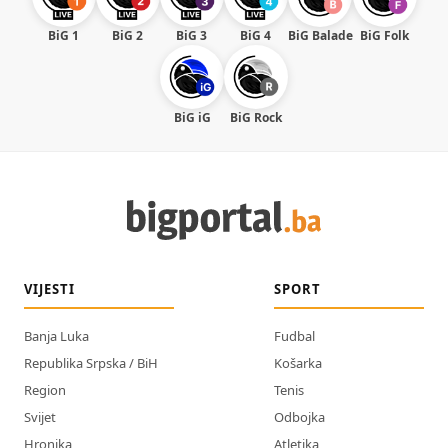
BiG 1
BiG 2
BiG 3
BiG 4
BiG Balade
BiG Folk
BiG iG
BiG Rock
VIJESTI
SPORT
Banja Luka
Fudbal
Republika Srpska / BiH
Košarka
Region
Tenis
Svijet
Odbojka
Hronika
Atletika