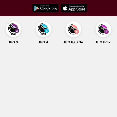
Skip
to
content
BiG 3
BiG 4
BiG Balade
BiG Folk