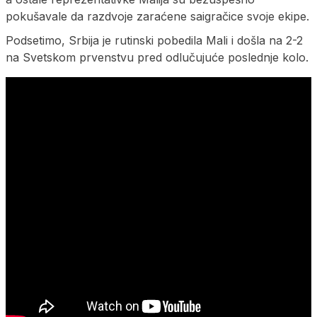
pokušavale da razdvoje zaraćene saigračice svoje ekipe.
Podsetimo, Srbija je rutinski pobedila Mali i došla na 2-2
na Svetskom prvenstvu pred odlučujuće poslednje kolo.