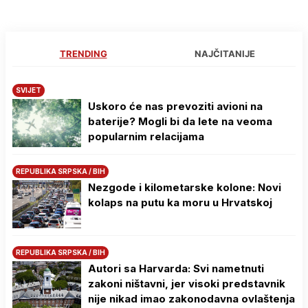
TRENDING
NAJČITANIJE
SVIJET
Uskoro će nas prevoziti avioni na
baterije? Mogli bi da lete na veoma
popularnim relacijama
REPUBLIKA SRPSKA / BIH
Nezgode i kilometarske kolone: Novi
kolaps na putu ka moru u Hrvatskoj
REPUBLIKA SRPSKA / BIH
Autori sa Harvarda: Svi nametnuti
zakoni ništavni, jer visoki predstavnik
nije nikad imao zakonodavna ovlaštenja