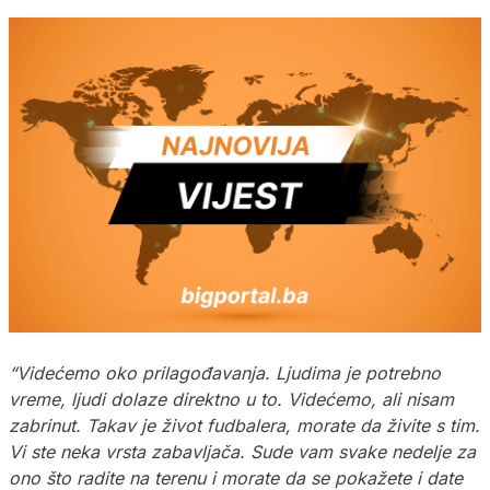
“Videćemo oko prilagođavanja. Ljudima je potrebno
vreme, ljudi dolaze direktno u to. Videćemo, ali nisam
zabrinut. Takav je život fudbalera, morate da živite s tim.
Vi ste neka vrsta zabavljača. Sude vam svake nedelje za
ono što radite na terenu i morate da se pokažete i date