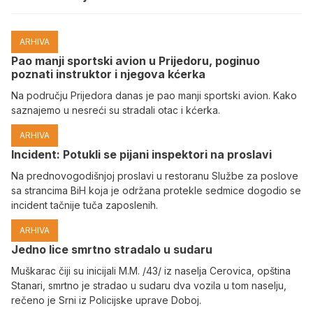
ARHIVA
Pao manji sportski avion u Prijedoru, poginuo
poznati instruktor i njegova kćerka
Na području Prijedora danas je pao manji sportski avion. Kako
saznajemo u nesreći su stradali otac i kćerka.
ARHIVA
Incident: Potukli se pijani inspektori na proslavi
Na prednovogodišnjoj proslavi u restoranu Službe za poslove
sa strancima BiH koja je održana protekle sedmice dogodio se
incident tačnije tuča zaposlenih.
ARHIVA
Јedno lice smrtno stradalo u sudaru
Muškarac čiji su inicijali M.M. /43/ iz naselja Cerovica, opština
Stanari, smrtno je stradao u sudaru dva vozila u tom naselju,
rečeno je Srni iz Policijske uprave Doboj.