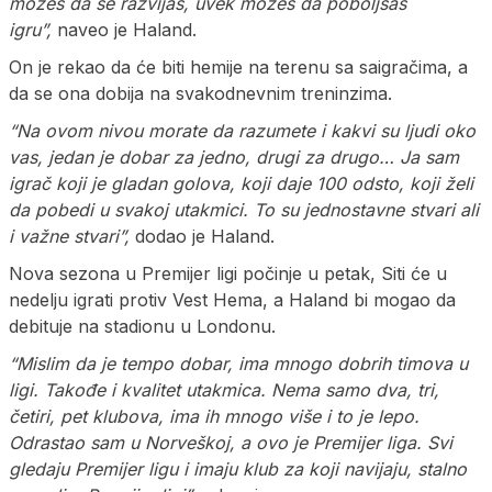
možeš da se razvijaš, uvek možeš da poboljšaš
igru”,
naveo je Haland.
On je rekao da će biti hemije na terenu sa saigračima, a
da se ona dobija na svakodnevnim treninzima.
“Na ovom nivou morate da razumete i kakvi su ljudi oko
vas, jedan je dobar za jedno, drugi za drugo… Ja sam
igrač koji je gladan golova, koji daje 100 odsto, koji želi
da pobedi u svakoj utakmici. To su jednostavne stvari ali
i važne stvari”,
dodao je Haland.
Nova sezona u Premijer ligi počinje u petak, Siti će u
nedelju igrati protiv Vest Hema, a Haland bi mogao da
debituje na stadionu u Londonu.
“Mislim da je tempo dobar, ima mnogo dobrih timova u
ligi. Takođe i kvalitet utakmica. Nema samo dva, tri,
četiri, pet klubova, ima ih mnogo više i to je lepo.
Odrastao sam u Norveškoj, a ovo je Premijer liga. Svi
gledaju Premijer ligu i imaju klub za koji navijaju, stalno