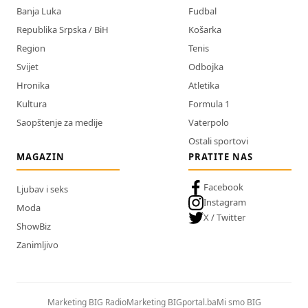
Banja Luka
Fudbal
Republika Srpska / BiH
Košarka
Region
Tenis
Svijet
Odbojka
Hronika
Atletika
Kultura
Formula 1
Saopštenje za medije
Vaterpolo
Ostali sportovi
MAGAZIN
PRATITE NAS
Facebook
Ljubav i seks
Instagram
Moda
X / Twitter
ShowBiz
Zanimljivo
Marketing BIG Radio
Marketing BIGportal.ba
Mi smo BIG