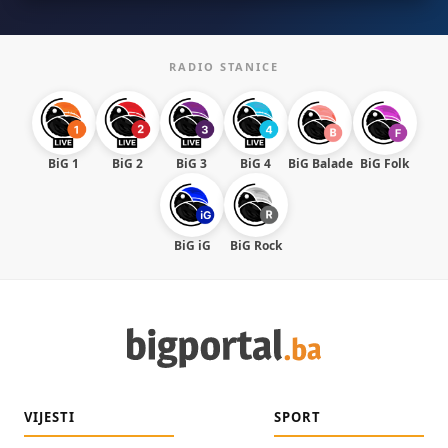
RADIO STANICE
BiG 1
BiG 2
BiG 3
BiG 4
BiG Balade
BiG Folk
BiG iG
BiG Rock
VIJESTI
SPORT