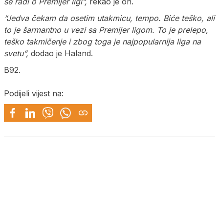
se radi o Premijer ligi”,
rekao je on.
“Jedva čekam da osetim utakmicu, tempo. Biće teško, ali
to je šarmantno u vezi sa Premijer ligom. To je prelepo,
teško takmičenje i zbog toga je najpopularnija liga na
svetu”,
dodao je Haland.
B92.
Podijeli vijest na: