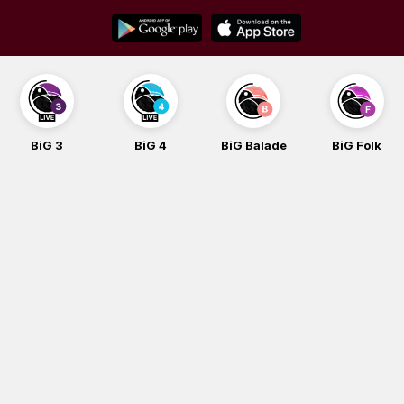
Skip
to
content
BiG 3
BiG 4
BiG Balade
BiG Folk