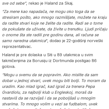
sve od sebe”
, rekao je Haland za Skaj.
“Za mene kao napadača, ne mogu oko toga da se
stresiram pošto, ako mnogo razmišljate, možete na kraju
da radite stvari koje ne želite da radite. Radi se o tome
da pokušate da uživate, da živite u trenutku. Ljudi pričaju
o onome šta ste radili pre godinu dana, ali računa se
samo naredna utakmica
“, dodao je 22-godišnji norveški
reprezentativac.
Haland je pre dolaska u Siti u 89 utakmica u svim
takmičenjima za Borusiju iz Dortmunda postigao 86
golova.
“Mogu u svemu da se popravim. Ako mislite da sam
dobar u jednoj stvari, uvek mogu biti bolji. To moram da
uradim. Kao mlad igrač, kad igraš za trenera Pepa
Gvardiolu, za najbolji klub u Engleskoj, moraš da
nastaviš da se razvijaš i da se poboljšaš u mnogim
stvarima. To mnogo volim u vezi sa fudbalom, uvek