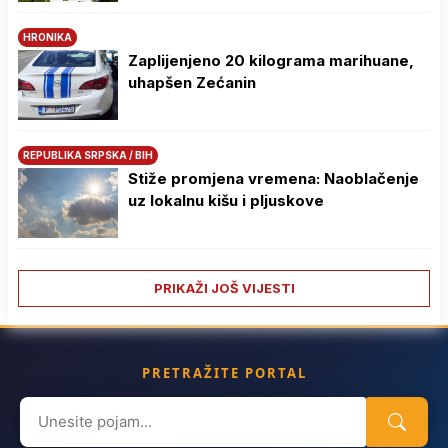
HRONIKA
Zaplijenjeno 20 kilograma marihuane,
uhapšen Zećanin
REPUBLIKA SRPSKA / BIH
Stiže promjena vremena: Naoblačenje
uz lokalnu kišu i pljuskove
PRIKAŽI JOŠ VIJESTI
PRETRAŽITE PORTAL
Search
for: