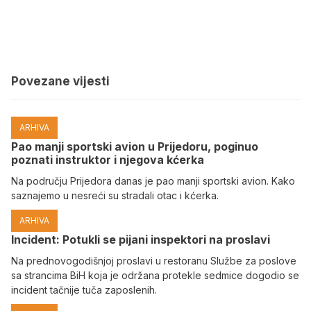
Povezane vijesti
ARHIVA
Pao manji sportski avion u Prijedoru, poginuo
poznati instruktor i njegova kćerka
Na području Prijedora danas je pao manji sportski avion. Kako
saznajemo u nesreći su stradali otac i kćerka.
ARHIVA
Incident: Potukli se pijani inspektori na proslavi
Na prednovogodišnjoj proslavi u restoranu Službe za poslove
sa strancima BiH koja je održana protekle sedmice dogodio se
incident tačnije tuča zaposlenih.