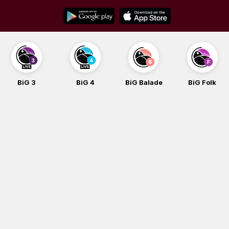
Skip
to
content
BiG 3
BiG 4
BiG Balade
BiG Folk