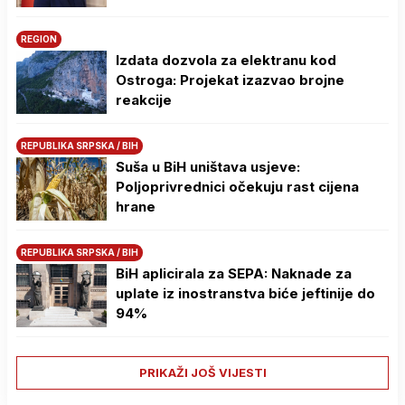
REGION
Izdata dozvola za elektranu kod
Ostroga: Projekat izazvao brojne
reakcije
REPUBLIKA SRPSKA / BIH
Suša u BiH uništava usjeve:
Poljoprivrednici očekuju rast cijena
hrane
REPUBLIKA SRPSKA / BIH
BiH aplicirala za SEPA: Naknade za
uplate iz inostranstva biće jeftinije do
94%
PRIKAŽI JOŠ VIJESTI