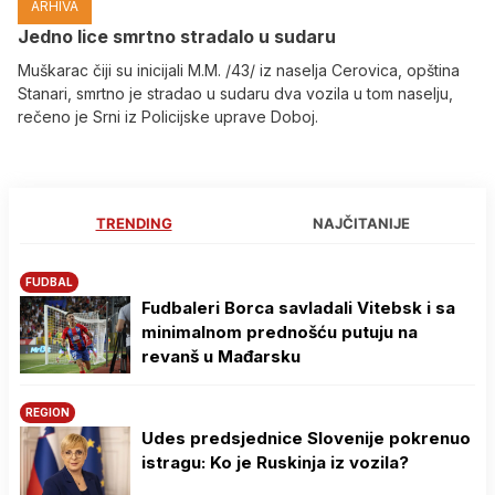
ARHIVA
Јedno lice smrtno stradalo u sudaru
Muškarac čiji su inicijali M.M. /43/ iz naselja Cerovica, opština
Stanari, smrtno je stradao u sudaru dva vozila u tom naselju,
rečeno je Srni iz Policijske uprave Doboj.
TRENDING
NAJČITANIJE
FUDBAL
Fudbaleri Borca savladali Vitebsk i sa
minimalnom prednošću putuju na
revanš u Mađarsku
REGION
Udes predsjednice Slovenije pokrenuo
istragu: Ko je Ruskinja iz vozila?