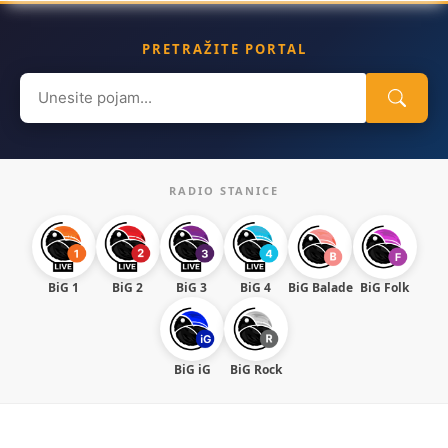
PRETRAŽITE PORTAL
Search
for:
RADIO STANICE
BiG 1
BiG 2
BiG 3
BiG 4
BiG Balade
BiG Folk
BiG iG
BiG Rock