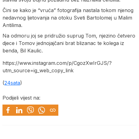
Čini se kako je “vruća” fotografija nastala tokom njenog
nedavnog ljetovanja na otoku Sveti Bartolomej u Malim
Antilima.
Na odmoru joj se pridružio suprug Tom, njezino četvero
djece i Tomov jednojajčani brat blizanac te kolega iz
benda, Bil Kaulic.
https://www.instagram.com/p/CgozXwIrGJS/?
utm_source=ig_web_copy_link
(
24sata
)
Podijeli vijest na: