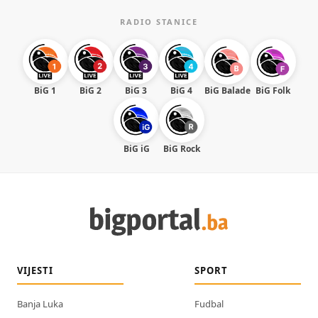
RADIO STANICE
BiG 1
BiG 2
BiG 3
BiG 4
BiG Balade
BiG Folk
BiG iG
BiG Rock
VIJESTI
SPORT
Banja Luka
Fudbal