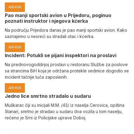
ARHIVA
Pao manji sportski avion u Prijedoru, poginuo
poznati instruktor i njegova kćerka
Na području Prijedora danas je pao manji sportski avion. Kako
saznajemo u nesreći su stradali otac i kćerka.
ARHIVA
Incident: Potukli se pijani inspektori na proslavi
Na prednovogodišnjoj proslavi u restoranu Službe za poslove
sa strancima BiH koja je održana protekle sedmice dogodio se
incident tačnije tuča zaposlenih.
ARHIVA
Јedno lice smrtno stradalo u sudaru
Muškarac čiji su inicijali M.M. /43/ iz naselja Cerovica, opština
Stanari, smrtno je stradao u sudaru dva vozila u tom naselju,
rečeno je Srni iz Policijske uprave Doboj.