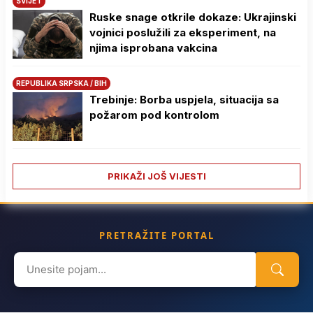
SVIJET
Ruske snage otkrile dokaze: Ukrajinski
vojnici poslužili za eksperiment, na
njima isprobana vakcina
REPUBLIKA SRPSKA / BIH
Trebinje: Borba uspjela, situacija sa
požarom pod kontrolom
PRIKAŽI JOŠ VIJESTI
PRETRAŽITE PORTAL
Search
for: