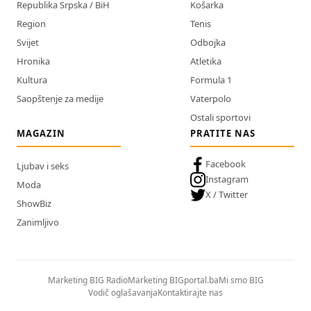
Republika Srpska / BiH
Košarka
Region
Tenis
Svijet
Odbojka
Hronika
Atletika
Kultura
Formula 1
Saopštenje za medije
Vaterpolo
Ostali sportovi
MAGAZIN
PRATITE NAS
Facebook
Ljubav i seks
Instagram
Moda
X / Twitter
ShowBiz
Zanimljivo
Marketing BIG Radio
Marketing BIGportal.ba
Mi smo BIG
Vodič oglašavanja
Kontaktirajte nas