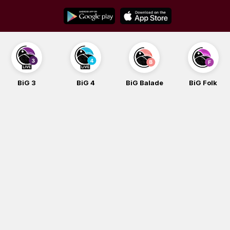
Skip
to
content
BiG 3
BiG 4
BiG Balade
BiG Folk