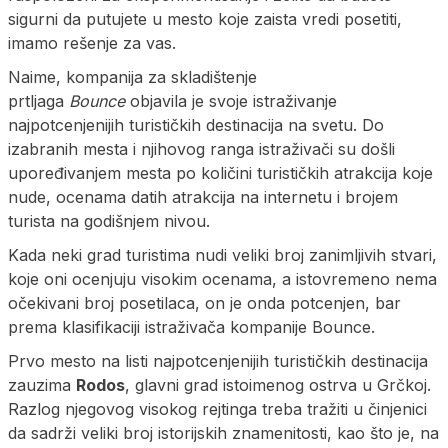
sigurni da putujete u mesto koje zaista vredi posetiti,
imamo rešenje za vas.
Naime, kompanija za skladištenje
prtljaga
Bounce
objavila je svoje istraživanje
najpotcenjenijih turističkih destinacija na svetu. Do
izabranih mesta i njihovog ranga istraživači su došli
upoređivanjem mesta po količini turističkih atrakcija koje
nude, ocenama datih atrakcija na internetu i brojem
turista na godišnjem nivou.
Kada neki grad turistima nudi veliki broj zanimljivih stvari,
koje oni ocenjuju visokim ocenama, a istovremeno nema
očekivani broj posetilaca, on je onda potcenjen, bar
prema klasifikaciji istraživača kompanije Bounce.
Prvo mesto na listi najpotcenjenijih turističkih destinacija
zauzima
Rodos
, glavni grad istoimenog ostrva u Grčkoj.
Razlog njegovog visokog rejtinga treba tražiti u činjenici
da sadrži veliki broj istorijskih znamenitosti, kao što je, na