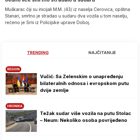
Muškarac čiji su inicijali M.M. /43/ iz naselja Cerovica, opština
Stanari, smrtno je stradao u sudaru dva vozila u tom naselju,
rečeno je Srni iz Policijske uprave Doboj.
TRENDING
NAJČITANIJE
REGION
Vučić: Sa Zelenskim o unapređenju
bilateralnih odnosa i evropskom putu
dvije zemlje
HRONIKA
Težak sudar više vozila na putu Stolac
– Neum: Nekoliko osoba povrijeđeno