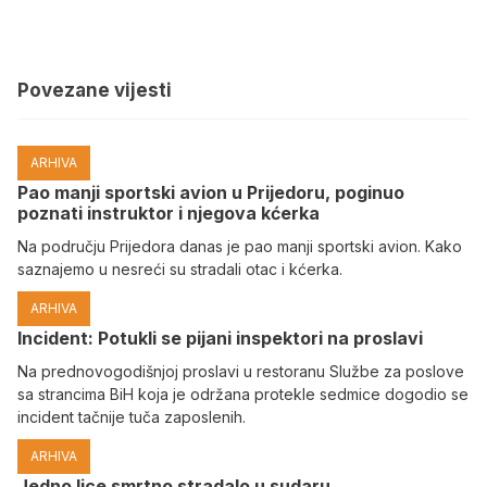
Povezane vijesti
ARHIVA
Pao manji sportski avion u Prijedoru, poginuo
poznati instruktor i njegova kćerka
Na području Prijedora danas je pao manji sportski avion. Kako
saznajemo u nesreći su stradali otac i kćerka.
ARHIVA
Incident: Potukli se pijani inspektori na proslavi
Na prednovogodišnjoj proslavi u restoranu Službe za poslove
sa strancima BiH koja je održana protekle sedmice dogodio se
incident tačnije tuča zaposlenih.
ARHIVA
Јedno lice smrtno stradalo u sudaru