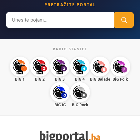
PRETRAŽITE PORTAL
Search
for:
RADIO STANICE
BiG 1
BiG 2
BiG 3
BiG 4
BiG Balade
BiG Folk
BiG iG
BiG Rock