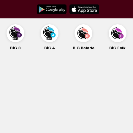
Skip
to
content
BiG 3
BiG 4
BiG Balade
BiG Folk