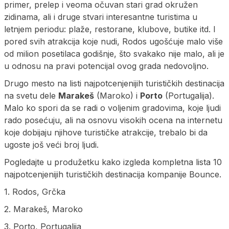
primer, prelep i veoma očuvan stari grad okružen
zidinama, ali i druge stvari interesantne turistima u
letnjem periodu: plaže, restorane, klubove, butike itd. I
pored svih atrakcija koje nudi, Rodos ugošćuje malo više
od milion posetilaca godišnje, što svakako nije malo, ali je
u odnosu na pravi potencijal ovog grada nedovoljno.
Drugo mesto na listi najpotcenjenijih turističkih destinacija
na svetu dele
Marakeš
(Maroko) i
Porto
(Portugalija).
Malo ko spori da se radi o voljenim gradovima, koje ljudi
rado posećuju, ali na osnovu visokih ocena na internetu
koje dobijaju njihove turističke atrakcije, trebalo bi da
ugoste još veći broj ljudi.
Pogledajte u produžetku kako izgleda kompletna lista 10
najpotcenjenijih turističkih destinacija kompanije Bounce.
1. Rodos, Grčka
2. Marakeš, Maroko
3. Porto, Portugalija