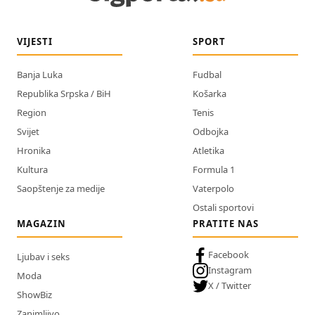
VIJESTI
SPORT
Banja Luka
Fudbal
Republika Srpska / BiH
Košarka
Region
Tenis
Svijet
Odbojka
Hronika
Atletika
Kultura
Formula 1
Saopštenje za medije
Vaterpolo
Ostali sportovi
MAGAZIN
PRATITE NAS
Facebook
Ljubav i seks
Instagram
Moda
X / Twitter
ShowBiz
Zanimljivo