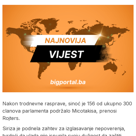
Nakon trodnevne rasprave, sinoć je 156 od ukupno 300
clanova parlamenta podržalo Micotakisa, prenosi
Rojters.
Siriza je podnela zahtev za izglasavanje nepoverenja,
tvrdeći da vlada nije ispunila svoju dužnost da zaštiti