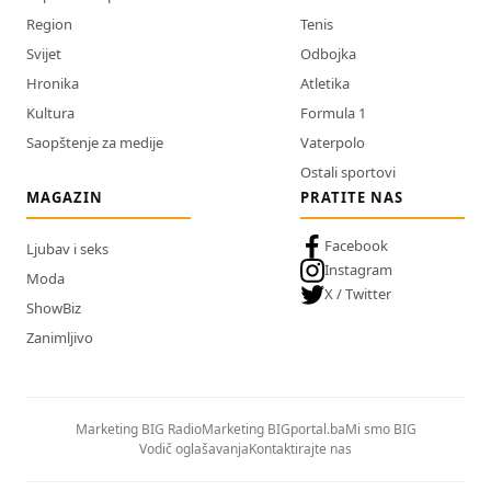
Region
Tenis
Svijet
Odbojka
Hronika
Atletika
Kultura
Formula 1
Saopštenje za medije
Vaterpolo
Ostali sportovi
MAGAZIN
PRATITE NAS
Facebook
Ljubav i seks
Instagram
Moda
X / Twitter
ShowBiz
Zanimljivo
Marketing BIG Radio
Marketing BIGportal.ba
Mi smo BIG
Vodič oglašavanja
Kontaktirajte nas