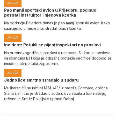
ARHIVA
Pao manji sportski avion u Prijedoru, poginuo
poznati instruktor i njegova kćerka
Na području Prijedora danas je pao manji sportski avion. Kako
saznajemo u nesreći su stradali otac i kćerka.
ARHIVA
Incident: Potukli se pijani inspektori na proslavi
Na prednovogodišnjoj proslavi u restoranu Službe za poslove
sa strancima BiH koja je održana protekle sedmice dogodio se
incident tačnije tuča zaposlenih.
ARHIVA
Јedno lice smrtno stradalo u sudaru
Muškarac čiji su inicijali M.M. /43/ iz naselja Cerovica, opština
Stanari, smrtno je stradao u sudaru dva vozila u tom naselju,
rečeno je Srni iz Policijske uprave Doboj.