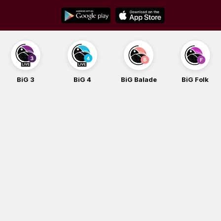
Skip
to
content
BiG 3
BiG 4
BiG Balade
BiG Folk