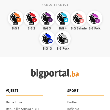
RADIO STANICE
BiG 1
BiG 2
BiG 3
BiG 4
BiG Balade
BiG Folk
BiG iG
BiG Rock
VIJESTI
SPORT
Banja Luka
Fudbal
Republika Srpska / BiH
Košarka