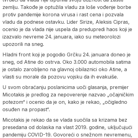
zemlju. Takođe je optužila vladu za loše vođenje borbe
protiv pandemije korona virusa i rast cena i pozvala
vladu da podnese ostavku. Lider Sirize, Aleksis Cipras,
ocenio je da vlada nije uspela da predupredi haos koji je
izazvalo nevreme 24. januara, iako su meteorolozi
upozorili na sneg.
Hladni front koji je pogodio Grčku 24. januara doneo je
sneg, od Atine do ostrva. Oko 3.000 automobila satima
je ostalo zarobljeno na glavnoj obilaznici oko Atine, a
vlasti su morale da pozovu vojsku da ih evakuiše.
U svom obraćanju poslanicima uoči glasanja, premijer
Micotakis je predlog za nepoverenje nazvao „očajničkim
potezom“ i ocenio da je on, kako je rekao, „očigledno
osuđen na propast“.
Micotakis je rekao da se vlada suočila sa krizama bez
presedana od dolaska na vlast 2019. godine, uključujući
pandemiju COVID-19. Govoreći o snežnom nevremenu,