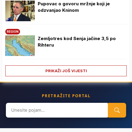
Pupovac o govoru mržnje koji je
odzvanjao Kninom
REGION
Zemljotres kod Senja jačine 3,5 po
Rihteru
PRIKAŽI JOŠ VIJESTI
PRETRAŽITE PORTAL
Search
for: