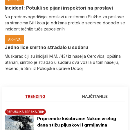
Incident: Potukli se pijani inspektori na proslavi
Na prednovogodišnjoj proslavi u restoranu Službe za poslove
sa strancima BiH koja je održana protekle sedmice dogodio se
incident tačnije tuča zaposlenih.
ARHIVA
Јedno lice smrtno stradalo u sudaru
Muškarac čiji su inicijali M.M. /43/ iz naselja Cerovica, opština
Stanari, smrtno je stradao u sudaru dva vozila u tom naselju,
rečeno je Srni iz Policijske uprave Doboj.
TRENDING
NAJČITANIJE
REPUBLIKA SRPSKA / BIH
Pripremite kišobrane: Nakon vrelog
dana stižu pljuskovi i grmljavina