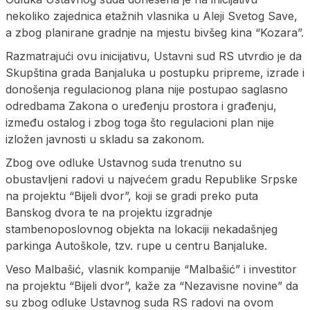
nekoliko zajednica etažnih vlasnika u Aleji Svetog Save,
a zbog planirane gradnje na mjestu bivšeg kina “Kozara”.
Razmatrajući ovu inicijativu, Ustavni sud RS utvrdio je da
Skupština grada Banjaluka u postupku pripreme, izrade i
donošenja regulacionog plana nije postupao saglasno
odredbama Zakona o uređenju prostora i građenju,
između ostalog i zbog toga što regulacioni plan nije
izložen javnosti u skladu sa zakonom.
Zbog ove odluke Ustavnog suda trenutno su
obustavljeni radovi u najvećem gradu Republike Srpske
na projektu “Bijeli dvor”, koji se gradi preko puta
Banskog dvora te na projektu izgradnje
stambenoposlovnog objekta na lokaciji nekadašnjeg
parkinga Autoškole, tzv. rupe u centru Banjaluke.
Veso Malbašić, vlasnik kompanije “Malbašić” i investitor
na projektu “Bijeli dvor”, kaže za “Nezavisne novine” da
su zbog odluke Ustavnog suda RS radovi na ovom