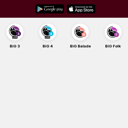
Skip
to
content
G 3
BiG 4
BiG Balade
BiG Folk
B