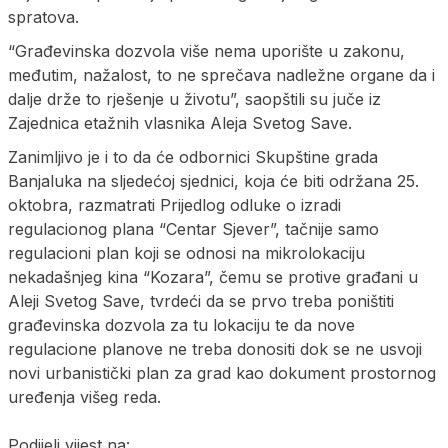
spratova.
“Građevinska dozvola više nema uporište u zakonu,
međutim, nažalost, to ne sprečava nadležne organe da i
dalje drže to rješenje u životu”, saopštili su juče iz
Zajednica etažnih vlasnika Aleja Svetog Save.
Zanimljivo je i to da će odbornici Skupštine grada
Banjaluka na sljedećoj sjednici, koja će biti održana 25.
oktobra, razmatrati Prijedlog odluke o izradi
regulacionog plana “Centar Sjever”, tačnije samo
regulacioni plan koji se odnosi na mikrolokaciju
nekadašnjeg kina “Kozara”, čemu se protive građani u
Aleji Svetog Save, tvrdeći da se prvo treba poništiti
građevinska dozvola za tu lokaciju te da nove
regulacione planove ne treba donositi dok se ne usvoji
novi urbanistički plan za grad kao dokument prostornog
uređenja višeg reda.
Podijeli vijest na: