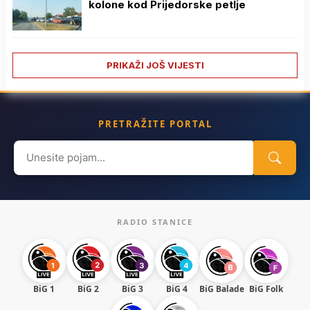
kolone kod Prijedorske petlje
PRIKAŽI JOŠ VIJESTI
PRETRAŽITE PORTAL
Search
for:
RADIO STANICE
BiG 1
BiG 2
BiG 3
BiG 4
BiG Balade
BiG Folk