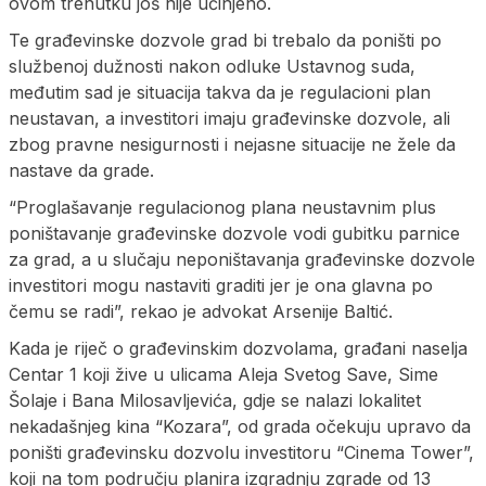
ovom trenutku još nije učinjeno.
Te građevinske dozvole grad bi trebalo da poništi po
službenoj dužnosti nakon odluke Ustavnog suda,
međutim sad je situacija takva da je regulacioni plan
neustavan, a investitori imaju građevinske dozvole, ali
zbog pravne nesigurnosti i nejasne situacije ne žele da
nastave da grade.
“Proglašavanje regulacionog plana neustavnim plus
poništavanje građevinske dozvole vodi gubitku parnice
za grad, a u slučaju neponištavanja građevinske dozvole
investitori mogu nastaviti graditi jer je ona glavna po
čemu se radi”, rekao je advokat Arsenije Baltić.
Kada je riječ o građevinskim dozvolama, građani naselja
Centar 1 koji žive u ulicama Aleja Svetog Save, Sime
Šolaje i Bana Milosavljevića, gdje se nalazi lokalitet
nekadašnjeg kina “Kozara”, od grada očekuju upravo da
poništi građevinsku dozvolu investitoru “Cinema Tower”,
koji na tom području planira izgradnju zgrade od 13