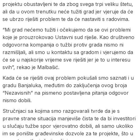
projektu obustavljeni te da zbog svega trpi veliku štetu,
ali da u ovom trenutku neće tužiti grad jer vjeruje da će
se ubrzo riješiti problem te da će nastaviti s radovima.
“Mi grad nećemo tužiti i očekujemo da se ovi problemi
koje je prouzrokovao Ustavni sud riješe. Kao društveno
odgovorna kompanija o tužbi protiv grada nismo ni
razmišljali, ali smo u kontaktu sa gradom i vjerujemo da
će se u najskorije vrijeme sve riješiti jer je to u interesu
svih”, rekao je Malbašić.
Kada će se riješiti ovaj problem pokušali smo saznati i u
gradu Banjaluka, međutim do zaključenja ovog broja
“Nezavisnih” na pismeno postavljena pitanja odgovor
nismo dobili.
Stručnjaci sa kojima smo razgovarali tvrde da je s
pravne strane situacija manjeviše čista te da bi investitori
u slučaju tužbe spor vjerovatno dobili, ali samo ukoliko
im se ponište građevinske dozvole za te projekte, što u