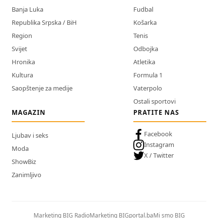
Banja Luka
Fudbal
Republika Srpska / BiH
Košarka
Region
Tenis
Svijet
Odbojka
Hronika
Atletika
Kultura
Formula 1
Saopštenje za medije
Vaterpolo
Ostali sportovi
MAGAZIN
PRATITE NAS
Facebook
Ljubav i seks
Instagram
Moda
X / Twitter
ShowBiz
Zanimljivo
Marketing BIG Radio
Marketing BIGportal.ba
Mi smo BIG