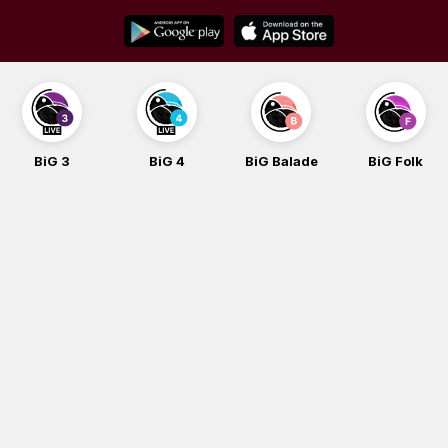
Skip
to
content
BiG 4
BiG Balade
BiG Folk
BiG i