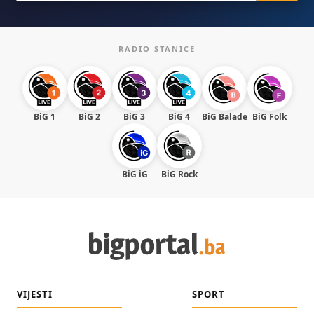
RADIO STANICE
BiG 1
BiG 2
BiG 3
BiG 4
BiG Balade
BiG Folk
BiG iG
BiG Rock
VIJESTI
SPORT