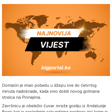
Domaćin je imao pobedu u džepu sve do četvrtog
minuta nadoknade, kada smo dobili novog golmana
strelca na Pirinejima.
Završnicu je obeležio čuvar mreže gostiju iz Andaluzije
Bono koji je poslednjim sekundama postigao gol kojim je