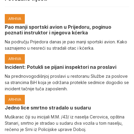
ARHIVA
Pao manji sportski avion u Prijedoru, poginuo
poznati instruktor i njegova kćerka
Na području Prijedora danas je pao manji sportski avion. Kako
saznajemo u nesreći su stradali otac i kćerka.
ARHIVA
Incident: Potukli se pijani inspektori na proslavi
Na prednovogodišnjoj proslavi u restoranu Službe za poslove
sa strancima BiH koja je održana protekle sedmice dogodio se
incident tačnije tuča zaposlenih.
ARHIVA
Јedno lice smrtno stradalo u sudaru
Muškarac čiji su inicijali M.M. /43/ iz naselja Cerovica, opština
Stanari, smrtno je stradao u sudaru dva vozila u tom naselju,
rečeno je Srni iz Policijske uprave Doboj.