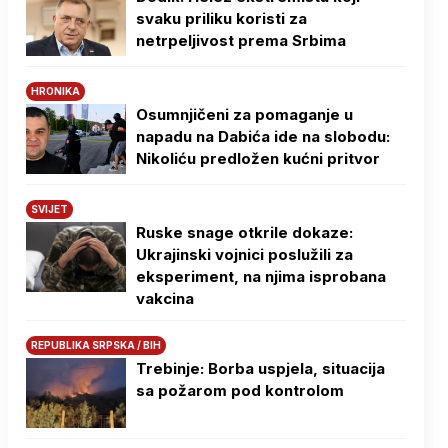
svaku priliku koristi za
netrpeljivost prema Srbima
HRONIKA
Osumnjičeni za pomaganje u
napadu na Dabića ide na slobodu:
Nikoliću predložen kućni pritvor
SVIJET
Ruske snage otkrile dokaze:
Ukrajinski vojnici poslužili za
eksperiment, na njima isprobana
vakcina
REPUBLIKA SRPSKA / BIH
Trebinje: Borba uspjela, situacija
sa požarom pod kontrolom