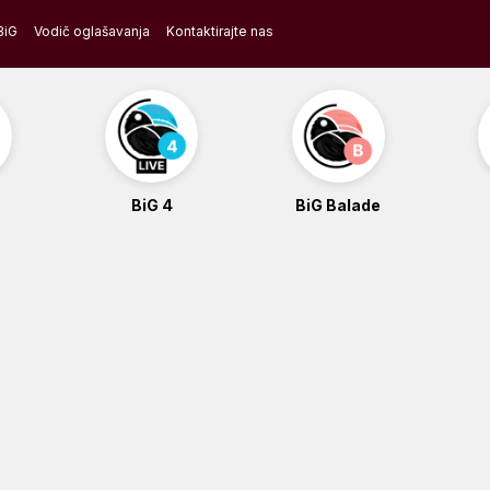
BiG
Vodič oglašavanja
Kontaktirajte nas
BiG 4
BiG Balade