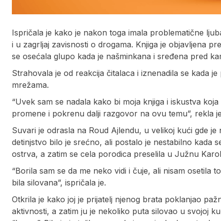
Ispričala je kako je nakon toga imala problematične ljubav
i u zagrljaj zavisnosti o drogama. Knjiga je objavljena 
se osećala glupo kada je našminkana i sređena pred kam
Strahovala je od reakcija čitalaca i iznenadila se kada 
mrežama.
“Uvek sam se nadala kako bi moja knjiga i iskustva koj
promene i pokrenu dalji razgovor na ovu temu”, rekla je
Suvari je odrasla na Roud Ajlendu, u velikoj kući gde je 
detinjstvo bilo je srećno, ali postalo je nestabilno kada
ostrva, a zatim se cela porodica preselila u Južnu Karol
“Borila sam se da me neko vidi i čuje, ali nisam osetila 
bila silovana”, ispričala je.
Otkrila je kako joj je prijatelj njenog brata poklanjao pa
aktivnosti, a zatim ju je nekoliko puta silovao u svojoj k