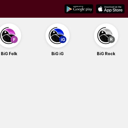
BiG Folk
BiG iG
BiG Rock