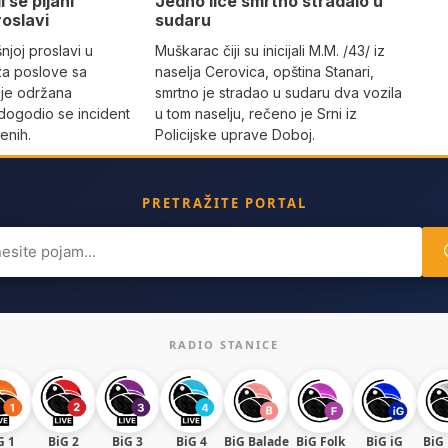
i se pijani
Јedno lice smrtno stradalo u
roslavi
sudaru
joj proslavi u
Muškarac čiji su inicijali M.M. /43/ iz
za poslove sa
naselja Cerovica, opština Stanari,
 je održana
smrtno je stradao u sudaru dva vozila
dogodio se incident
u tom naselju, rečeno je Srni iz
enih.
Policijske uprave Doboj.
PRETRAŽITE PORTAL
ch
RADIO STANICE
G 1
BiG 2
BiG 3
BiG 4
BiG Balade
BiG Folk
BiG iG
BiG