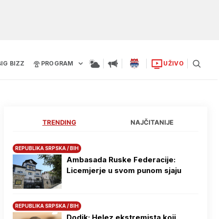
BIG BIZZ
PROGRAM
UŽIVO
TRENDING
NAJČITANIJE
REPUBLIKA SRPSKA / BIH
Ambasada Ruske Federacije:
Licemjerje u svom punom sjaju
REPUBLIKA SRPSKA / BIH
Dodik: Helez ekstremista koji