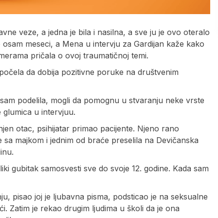
ne veze, a jedna je bila i nasilna, a sve ju je ovo oteralo
pre osam meseci, a Mena u intervju za Gardijan kaže kako
erama pričala o ovoj traumatičnoj temi.
je počela da dobija pozitivne poruke na društvenim
a sam podelila, mogli da pomognu u stvaranju neke vrste
 glumica u intervjuu.
njen otac, psihijatar primao pacijente. Njeno rano
 se sa majkom i jednim od braće preselila na Devičanska
inu.
toliki gubitak samosvesti sve do svoje 12. godine. Kada sam
žnju, pisao joj je ljubavna pisma, podsticao je na seksualne
ući. Zatim je rekao drugim ljudima u školi da je ona