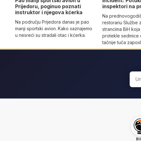
Pao manji sportski avion u
Incident: Potukl
Prijedoru, poginuo poznati
inspektori na p
instruktor i njegova kćerka
Na prednovogodišn
Na području Prijedora danas je pao
restoranu Službe 
manji sportski avion. Kako saznajemo
strancima BiH koja
u nesreći su stradali otac i kćerka.
protekle sedmice 
tačnije tuča zaposl
Sear
for:
Bi