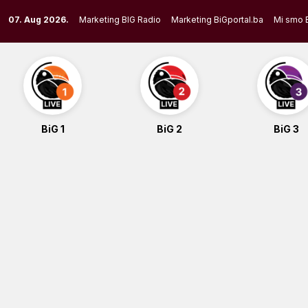
Skip
07. Aug 2026.
Marketing BIG Radio
Marketing BiGportal.ba
Mi smo 
to
content
BiG 1
BiG 2
BiG 3