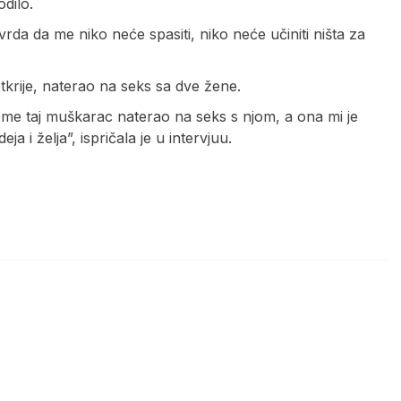
odilo.
tvrda da me niko neće spasiti, niko neće učiniti ništa za
a otkrije, naterao na seks sa dve žene.
o me taj muškarac naterao na seks s njom, a ona mi je
ja i želja”, ispričala je u intervjuu.