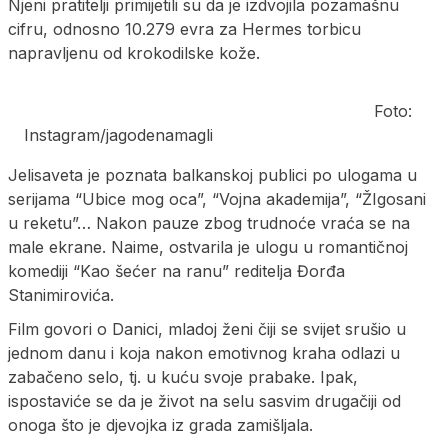
Njeni pratitelji primijetili su da je izdvojila pozamašnu
cifru, odnosno 10.279 evra za Hermes torbicu
napravljenu od krokodilske kože.
Foto:
Instagram/jagodenamagli
Jelisaveta je poznata balkanskoj publici po ulogama u
serijama “Ubice mog oca”, “Vojna akademija”, “ŽIgosani
u reketu”… Nakon pauze zbog trudnoće vraća se na
male ekrane. Naime, ostvarila je ulogu u romantičnoj
komediji “Kao šećer na ranu” reditelja Đorđa
Stanimirovića.
Film govori o Danici, mladoj ženi čiji se svijet srušio u
jednom danu i koja nakon emotivnog kraha odlazi u
zabačeno selo, tj. u kuću svoje prabake. Ipak,
ispostaviće se da je život na selu sasvim drugačiji od
onoga što je djevojka iz grada zamišljala.