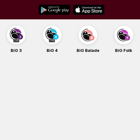
Skip
to
content
BiG 3
BiG 4
BiG Balade
BiG Folk