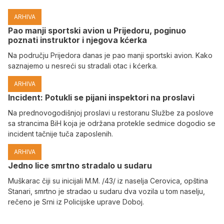
ARHIVA
Pao manji sportski avion u Prijedoru, poginuo
poznati instruktor i njegova kćerka
Na području Prijedora danas je pao manji sportski avion. Kako
saznajemo u nesreći su stradali otac i kćerka.
ARHIVA
Incident: Potukli se pijani inspektori na proslavi
Na prednovogodišnjoj proslavi u restoranu Službe za poslove
sa strancima BiH koja je održana protekle sedmice dogodio se
incident tačnije tuča zaposlenih.
ARHIVA
Јedno lice smrtno stradalo u sudaru
Muškarac čiji su inicijali M.M. /43/ iz naselja Cerovica, opština
Stanari, smrtno je stradao u sudaru dva vozila u tom naselju,
rečeno je Srni iz Policijske uprave Doboj.