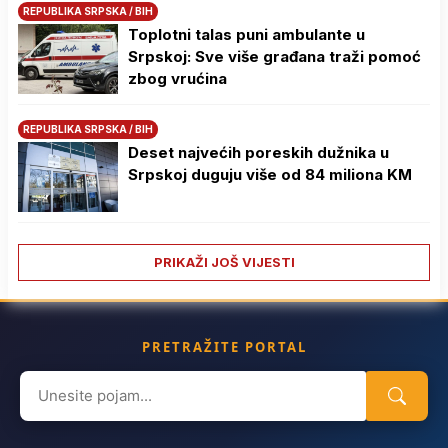
REPUBLIKA SRPSKA / BIH
Toplotni talas puni ambulante u
Srpskoj: Sve više građana traži pomoć
zbog vrućina
REPUBLIKA SRPSKA / BIH
Deset najvećih poreskih dužnika u
Srpskoj duguju više od 84 miliona KM
PRIKAŽI JOŠ VIJESTI
PRETRAŽITE PORTAL
Search
for: