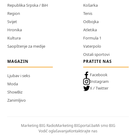
Republika Srpska / BiH
Košarka
Region
Tenis
Svijet
Odbojka
Hronika
Atletika
Kultura
Formula 1
Saopštenje za medije
Vaterpolo
Ostali sportovi
MAGAZIN
PRATITE NAS
Facebook
Ljubav i seks
Instagram
Moda
X / Twitter
ShowBiz
Zanimljivo
Marketing BIG Radio
Marketing BIGportal.ba
Mi smo BIG
Vodič oglašavanja
Kontaktirajte nas