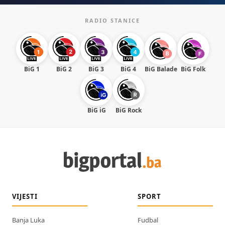
RADIO STANICE
BiG 1
BiG 2
BiG 3
BiG 4
BiG Balade
BiG Folk
BiG iG
BiG Rock
VIJESTI
SPORT
Banja Luka
Fudbal