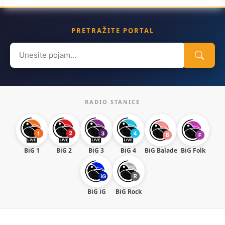
PRETRAŽITE PORTAL
Search
for:
RADIO STANICE
BiG 1
BiG 2
BiG 3
BiG 4
BiG Balade
BiG Folk
BiG iG
BiG Rock