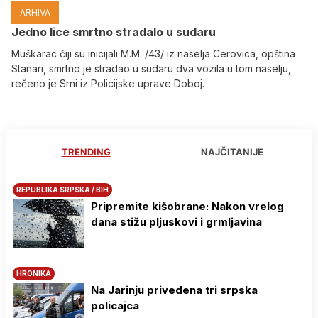
ARHIVA
Јedno lice smrtno stradalo u sudaru
Muškarac čiji su inicijali M.M. /43/ iz naselja Cerovica, opština
Stanari, smrtno je stradao u sudaru dva vozila u tom naselju,
rečeno je Srni iz Policijske uprave Doboj.
TRENDING
NAJČITANIJE
REPUBLIKA SRPSKA / BIH
Pripremite kišobrane: Nakon vrelog
dana stižu pljuskovi i grmljavina
HRONIKA
Na Јarinju privedena tri srpska
policajca