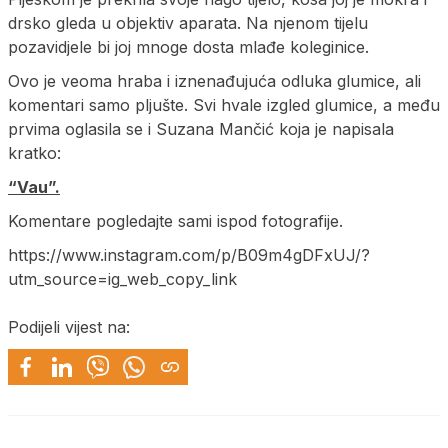
drsko gleda u objektiv aparata. Na njenom tijelu
pozavidjele bi joj mnoge dosta mlađe koleginice.
Ovo je veoma hraba i iznenađujuća odluka glumice, ali
komentari samo pljušte. Svi hvale izgled glumice, a među
prvima oglasila se i Suzana Mančić koja je napisala
kratko:
“Vau”.
Komentare pogledajte sami ispod fotografije.
https://www.instagram.com/p/B09m4gDFxUJ/?
utm_source=ig_web_copy_link
Podijeli vijest na: