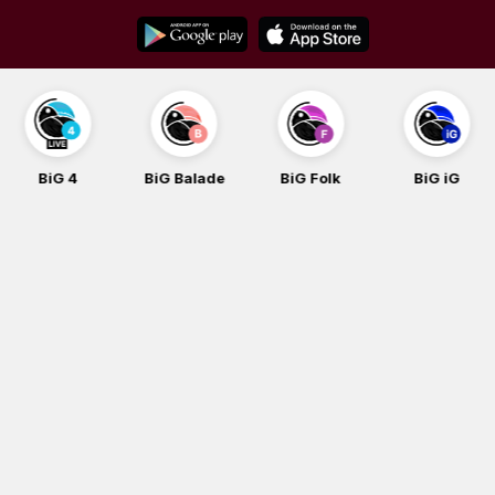
Skip
to
content
BiG 4
BiG Balade
BiG Folk
BiG iG