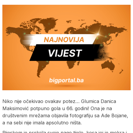
Niko nije očekivao ovakav potez… Glumica Danica
Maksimović potpuno gola u 66. godini! Ona je na
društvenim mrežama objavila fotografiju sa Ade Bojane,
a na sebi nije imala apsolutno ništa.
Pijeskom je prekrila svoje nago tijelo, kosa joj je mokra i