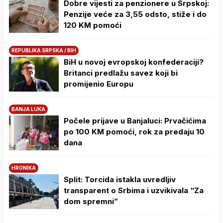
Dobre vijesti za penzionere u Srpskoj:
Penzije veće za 3,55 odsto, stiže i do
120 KM pomoći
REPUBLIKA SRPSKA / BIH
BiH u novoj evropskoj konfederaciji?
Britanci predlažu savez koji bi
promijenio Europu
BANJA LUKA
Počele prijave u Banjaluci: Prvačićima
po 100 KM pomoći, rok za predaju 10
dana
HRONIKA
Split: Torcida istakla uvredljiv
transparent o Srbima i uzvikivala “Za
dom spremni”