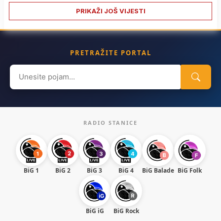
PRIKAŽI JOŠ VIJESTI
PRETRAŽITE PORTAL
Search
for:
RADIO STANICE
BiG 1
BiG 2
BiG 3
BiG 4
BiG Balade
BiG Folk
BiG iG
BiG Rock