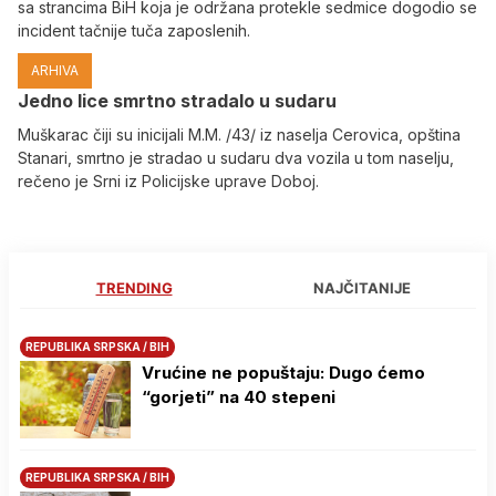
sa strancima BiH koja je održana protekle sedmice dogodio se
incident tačnije tuča zaposlenih.
ARHIVA
Јedno lice smrtno stradalo u sudaru
Muškarac čiji su inicijali M.M. /43/ iz naselja Cerovica, opština
Stanari, smrtno je stradao u sudaru dva vozila u tom naselju,
rečeno je Srni iz Policijske uprave Doboj.
TRENDING
NAJČITANIJE
REPUBLIKA SRPSKA / BIH
Vrućine ne popuštaju: Dugo ćemo
“gorjeti” na 40 stepeni
REPUBLIKA SRPSKA / BIH