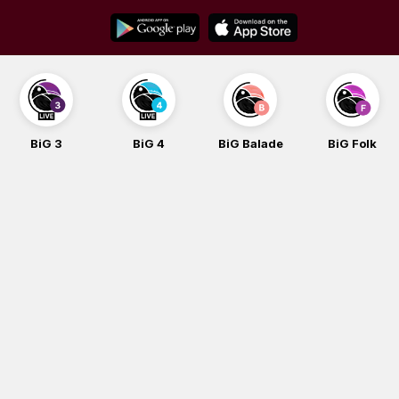
Skip
to
content
BiG 3
BiG 4
BiG Balade
BiG Folk