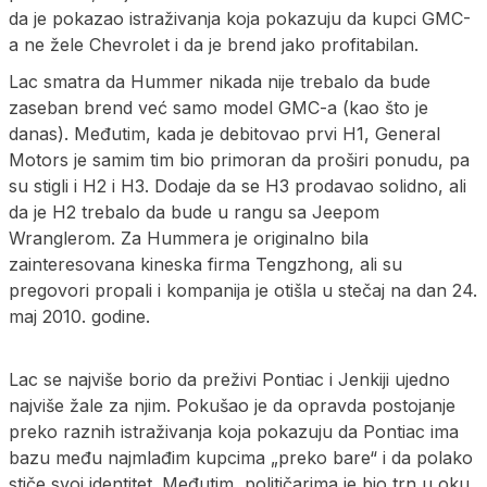
da je pokazao istraživanja koja pokazuju da kupci GMC-
a ne žele Chevrolet i da je brend jako profitabilan.
Lac smatra da Hummer nikada nije trebalo da bude
zaseban brend već samo model GMC-a (kao što je
danas). Međutim, kada je debitovao prvi H1, General
Motors je samim tim bio primoran da proširi ponudu, pa
su stigli i H2 i H3. Dodaje da se H3 prodavao solidno, ali
da je H2 trebalo da bude u rangu sa Jeepom
Wranglerom. Za Hummera je originalno bila
zainteresovana kineska firma Tengzhong, ali su
pregovori propali i kompanija je otišla u stečaj na dan 24.
maj 2010. godine.
Lac se najviše borio da preživi Pontiac i Jenkiji ujedno
najviše žale za njim. Pokušao je da opravda postojanje
preko raznih istraživanja koja pokazuju da Pontiac ima
bazu među najmlađim kupcima „preko bare“ i da polako
stiče svoj identitet. Međutim, političarima je bio trn u oku