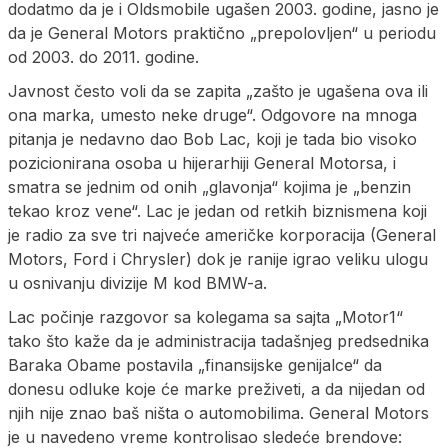
dodatmo da je i Oldsmobile ugašen 2003. godine, jasno je
da je General Motors praktično „prepolovljen“ u periodu
od 2003. do 2011. godine.
Javnost često voli da se zapita „zašto je ugašena ova ili
ona marka, umesto neke druge“. Odgovore na mnoga
pitanja je nedavno dao Bob Lac, koji je tada bio visoko
pozicionirana osoba u hijerarhiji General Motorsa, i
smatra se jednim od onih „glavonja“ kojima je „benzin
tekao kroz vene“. Lac je jedan od retkih biznismena koji
je radio za sve tri najveće američke korporacija (General
Motors, Ford i Chrysler) dok je ranije igrao veliku ulogu
u osnivanju divizije M kod BMW-a.
Lac počinje razgovor sa kolegama sa sajta „Motor1“
tako što kaže da je administracija tadašnjeg predsednika
Baraka Obame postavila „finansijske genijalce“ da
donesu odluke koje će marke preživeti, a da nijedan od
njih nije znao baš ništa o automobilima. General Motors
je u navedeno vreme kontrolisao sledeće brendove: