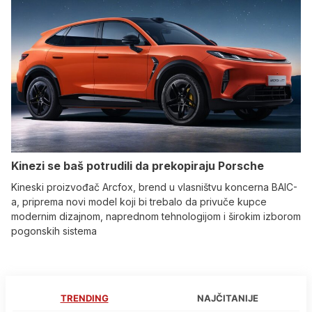
Kinezi se baš potrudili da prekopiraju Porsche
Kineski proizvođač Arcfox, brend u vlasništvu koncerna BAIC-
a, priprema novi model koji bi trebalo da privuče kupce
modernim dizajnom, naprednom tehnologijom i širokim izborom
pogonskih sistema
TRENDING
NAJČITANIJE