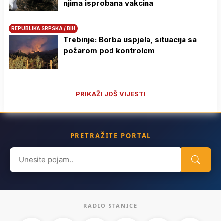
njima isprobana vakcina
REPUBLIKA SRPSKA / BIH
Trebinje: Borba uspjela, situacija sa
požarom pod kontrolom
PRIKAŽI JOŠ VIJESTI
PRETRAŽITE PORTAL
Search
for:
RADIO STANICE