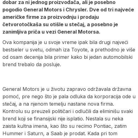
dobar za ni jednog proizvođača, ali je posebno
pogodio General Motors i Chrysler. Dve od tri najveće
američke firme za proizvodnju i prodaju
četvorotočkaša su otišle u stečaj, a posebno je
zanimljiva priča u vezi General Motorsa.
Ova kompanija je u svoje vreme ipak bila drugi najveći
bestseler u svetu, odmah iza Toyote, a prethodno je više
od osam decenija bila primer kako bi jedan automobilski
brend trebalo da posluje.
General Motors je u životu zapravo održavala državna
pomoć, pre nego što je pala odluka da korporacija ode u
stečaj, a na njenom temelju nastane nova firma.
Kontrolu su preuzeli političari i odlučili da eliminišu svaki
brend koji se finansijski nije isplatio. Nestala su neka
zaista kultna imena, kao što su recimo Pontiac, zatim
Hummer i Saturn, a Saab je prodat. Kada pri tom