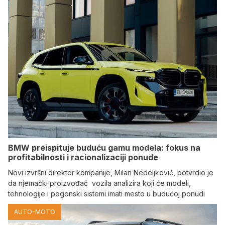
BMW preispituje buduću gamu modela: fokus na
profitabilnosti i racionalizaciji ponude
Novi izvršni direktor kompanije, Milan Nedeljković, potvrdio je
da njemački proizvođač vozila analizira koji će modeli,
tehnologije i pogonski sistemi imati mesto u budućoj ponudi
AUTO-MOTO