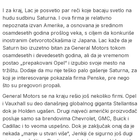
I za kraj, Lac je posvetio par reči koje bacaju svetlo na
hudu sudbinu Saturna. I ova firma je relativno
nepoznata izvan Amerike, a osnovana je sredinom
osamdesetih godina prošlog veka, s ciljem da konkuriše
inostranim četvorotočkašima iz Japana. Lac kaže da je
Saturn bio izuzetno bitan za General Motors tokom
osamdesetih i devedesetih godina, ali da je vremenom
postao „prepakovani Opel“ i izgubio svoje mesto na
tržištu. Dodaje da mu nije teško palo gašenje Saturna, za
koji je interesovanje pokazala firma Penske, pre nego
što su pregovori propali.
General Motors se na kraju rešio još nekoliko firmi. Opel
i Vauxhall su deo današnjeg globalnog giganta Stellantisa
dok je Holden ugašen. Drugi najveći američki proizvođač
posluje samo sa brendovima Chevrolet, GMC, Buick i
Cadillac i to veoma uspešno. Dok je zaključak onaj da je
nekada „manje u stvari više“, Jenkiji će sigurno još dugi