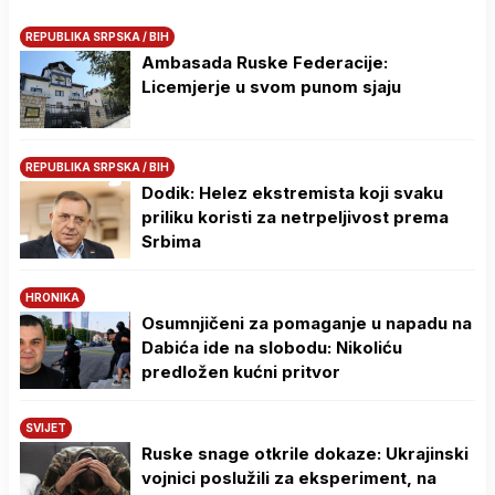
REPUBLIKA SRPSKA / BIH
Ambasada Ruske Federacije:
Licemjerje u svom punom sjaju
REPUBLIKA SRPSKA / BIH
Dodik: Helez ekstremista koji svaku
priliku koristi za netrpeljivost prema
Srbima
HRONIKA
Osumnjičeni za pomaganje u napadu na
Dabića ide na slobodu: Nikoliću
predložen kućni pritvor
SVIJET
Ruske snage otkrile dokaze: Ukrajinski
vojnici poslužili za eksperiment, na