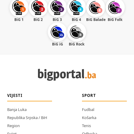
BiG 1
BiG 2
BiG 3
BiG 4
BiG Balade
BiG Folk
BiG iG
BiG Rock
VIJESTI
SPORT
Banja Luka
Fudbal
Republika Srpska / BiH
Košarka
Region
Tenis
Svijet
Odbojka