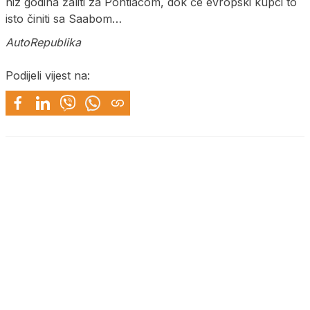
niz godina žaliti za Pontiacom, dok će evropski kupci to
isto činiti sa Saabom…
AutoRepublika
Podijeli vijest na: