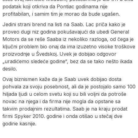
podatak koji otkriva da Pontiac godinama nije
profitabilan, i samim tim je morao da bude ugašen.
Jedini strani brend na listi na Saab. Lac priča kako je
proveo dugi niz godina pokušavajući da ubedi General
Motors da se reše Saaba iz nekoliko razloga, od čega je
ključni problem bio onaj da ima izuzetno visoke troškove
proizvodnje u Švedskoj. Uvek je dobijao odgovor
„uradićemo sledeće godine“, bez da se tako nešto ikada
desilo.
Ovaj biznismen kaže da je Saab uvek dobijao dosta
pohvala za svoju posebnost, ali da je postojalo samo 100
hiljada ljudi u celom svetu koji su bili voljni da potroše
novac na njega i da firma nije mogla da opstane sa
takvim prodajnim rezultatima. Saab je na kraju prodat
firmi Spyker 2010. godine i onda otišao u stečaj dve
godine kasnije.