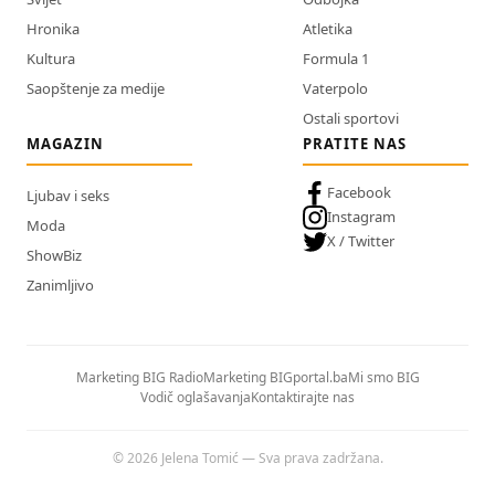
Hronika
Atletika
Kultura
Formula 1
Saopštenje za medije
Vaterpolo
Ostali sportovi
MAGAZIN
PRATITE NAS
Facebook
Ljubav i seks
Instagram
Moda
X / Twitter
ShowBiz
Zanimljivo
Marketing BIG Radio
Marketing BIGportal.ba
Mi smo BIG
Vodič oglašavanja
Kontaktirajte nas
© 2026 Jelena Tomić — Sva prava zadržana.