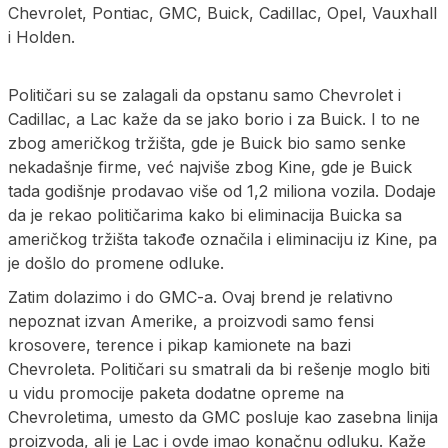
Chevrolet, Pontiac, GMC, Buick, Cadillac, Opel, Vauxhall
i Holden.
Političari su se zalagali da opstanu samo Chevrolet i
Cadillac, a Lac kaže da se jako borio i za Buick. I to ne
zbog američkog tržišta, gde je Buick bio samo senke
nekadašnje firme, već najviše zbog Kine, gde je Buick
tada godišnje prodavao više od 1,2 miliona vozila. Dodaje
da je rekao političarima kako bi eliminacija Buicka sa
američkog tržišta takođe označila i eliminaciju iz Kine, pa
je došlo do promene odluke.
Zatim dolazimo i do GMC-a. Ovaj brend je relativno
nepoznat izvan Amerike, a proizvodi samo fensi
krosovere, terence i pikap kamionete na bazi
Chevroleta. Političari su smatrali da bi rešenje moglo biti
u vidu promocije paketa dodatne opreme na
Chevroletima, umesto da GMC posluje kao zasebna linija
proizvoda, ali je Lac i ovde imao konačnu odluku. Kaže