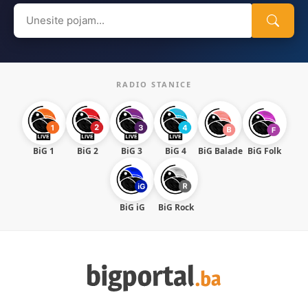
Search
for:
RADIO STANICE
BiG 1
BiG 2
BiG 3
BiG 4
BiG Balade
BiG Folk
BiG iG
BiG Rock