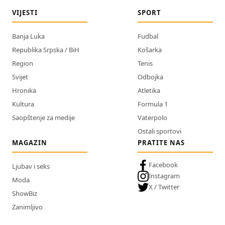
VIJESTI
SPORT
Banja Luka
Fudbal
Republika Srpska / BiH
Košarka
Region
Tenis
Svijet
Odbojka
Hronika
Atletika
Kultura
Formula 1
Saopštenje za medije
Vaterpolo
Ostali sportovi
MAGAZIN
PRATITE NAS
Facebook
Ljubav i seks
Instagram
Moda
X / Twitter
ShowBiz
Zanimljivo