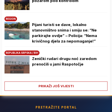
požarom pod kontrolom
REGION
Pijani turisti se dave, lokalno
stanovništvo snima i smiju se: “Ne
parkirajte ovdje” – Policija: “Nema
krivičnog djela za nepomaganje!”
REPUBLIKA SRPSKA / BIH
Zenički rudari drugu noć zaredom
prenoćili u jami Raspotočje
PRIKAŽI JOŠ VIJESTI
PRETRAŽITE PORTAL