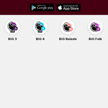
Skip
to
content
BiG 3
BiG 4
BiG Balade
BiG Folk