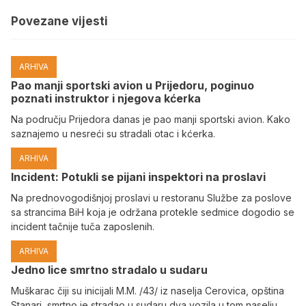
Povezane vijesti
ARHIVA
Pao manji sportski avion u Prijedoru, poginuo
poznati instruktor i njegova kćerka
Na području Prijedora danas je pao manji sportski avion. Kako
saznajemo u nesreći su stradali otac i kćerka.
ARHIVA
Incident: Potukli se pijani inspektori na proslavi
Na prednovogodišnjoj proslavi u restoranu Službe za poslove
sa strancima BiH koja je održana protekle sedmice dogodio se
incident tačnije tuča zaposlenih.
ARHIVA
Јedno lice smrtno stradalo u sudaru
Muškarac čiji su inicijali M.M. /43/ iz naselja Cerovica, opština
Stanari, smrtno je stradao u sudaru dva vozila u tom naselju,