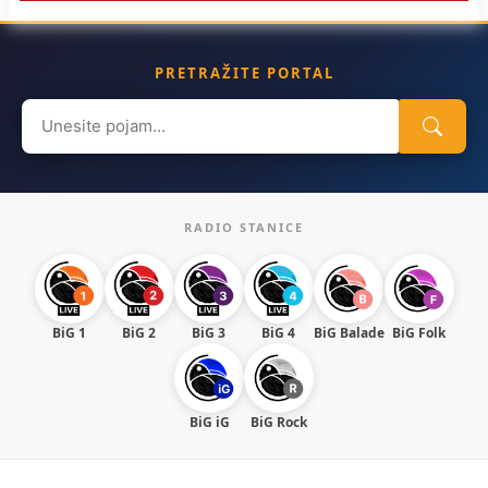
PRETRAŽITE PORTAL
Search
for:
RADIO STANICE
BiG 1
BiG 2
BiG 3
BiG 4
BiG Balade
BiG Folk
BiG iG
BiG Rock