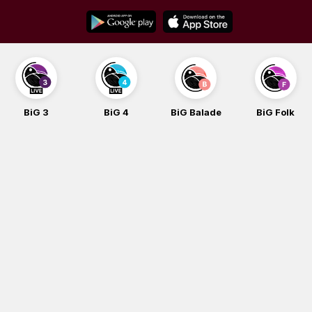
Skip
to
content
BiG 3
BiG 4
BiG Balade
BiG Folk