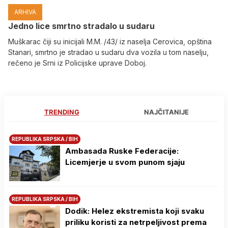
ARHIVA
Јedno lice smrtno stradalo u sudaru
Muškarac čiji su inicijali M.M. /43/ iz naselja Cerovica, opština
Stanari, smrtno je stradao u sudaru dva vozila u tom naselju,
rečeno je Srni iz Policijske uprave Doboj.
TRENDING
NAJČITANIJE
REPUBLIKA SRPSKA / BIH
Ambasada Ruske Federacije:
Licemjerje u svom punom sjaju
REPUBLIKA SRPSKA / BIH
Dodik: Helez ekstremista koji svaku
priliku koristi za netrpeljivost prema