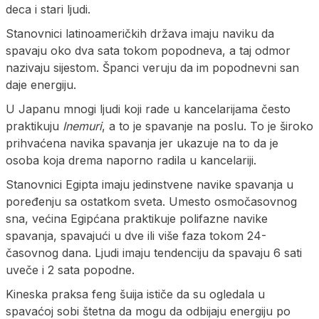
deca i stari ljudi.
Stanovnici latinoameričkih država imaju naviku da
spavaju oko dva sata tokom popodneva, a taj odmor
nazivaju sijestom. Španci veruju da im popodnevni san
daje energiju.
U Japanu mnogi ljudi koji rade u kancelarijama često
praktikuju
Inemuri
, a to je spavanje na poslu. To je široko
prihvaćena navika spavanja jer ukazuje na to da je
osoba koja drema naporno radila u kancelariji.
Stanovnici Egipta imaju jedinstvene navike spavanja u
poređenju sa ostatkom sveta. Umesto osmočasovnog
sna, većina Egipćana praktikuje polifazne navike
spavanja, spavajući u dve ili više faza tokom 24-
časovnog dana. Ljudi imaju tendenciju da spavaju 6 sati
uveče i 2 sata popodne.
Kineska praksa feng šuija ističe da su ogledala u
spavaćoj sobi štetna da mogu da odbijaju energiju po