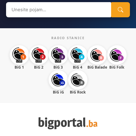
Search
for:
RADIO STANICE
BiG 1
BiG 2
BiG 3
BiG 4
BiG Balade
BiG Folk
BiG iG
BiG Rock