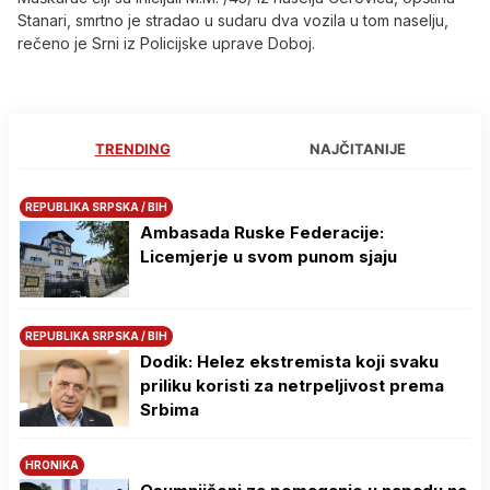
Stanari, smrtno je stradao u sudaru dva vozila u tom naselju,
rečeno je Srni iz Policijske uprave Doboj.
TRENDING
NAJČITANIJE
REPUBLIKA SRPSKA / BIH
Ambasada Ruske Federacije:
Licemjerje u svom punom sjaju
REPUBLIKA SRPSKA / BIH
Dodik: Helez ekstremista koji svaku
priliku koristi za netrpeljivost prema
Srbima
HRONIKA