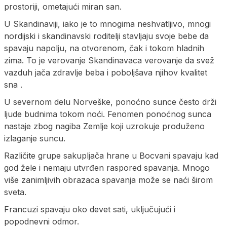
prostoriji, ometajući miran san.
U Skandinaviji, iako je to mnogima neshvatljivo, mnogi
nordijski i skandinavski roditelji stavljaju svoje bebe da
spavaju napolju, na otvorenom, čak i tokom hladnih
zima. To je verovanje Skandinavaca verovanje da svež
vazduh jača zdravlje beba i poboljšava njihov kvalitet
sna .
U severnom delu Norveške, ponoćno sunce često drži
ljude budnima tokom noći. Fenomen ponoćnog sunca
nastaje zbog nagiba Zemlje koji uzrokuje produženo
izlaganje suncu.
Različite grupe sakupljača hrane u Bocvani spavaju kad
god žele i nemaju utvrđen raspored spavanja. Mnogo
više zanimljivih obrazaca spavanja može se naći širom
sveta.
Francuzi spavaju oko devet sati, uključujući i
popodnevni odmor.