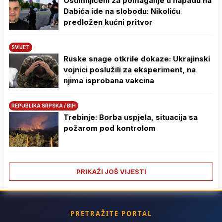
Osumnjičeni za pomaganje u napadu na
Dabića ide na slobodu: Nikoliću
predložen kućni pritvor
SVIJET
Ruske snage otkrile dokaze: Ukrajinski
vojnici poslužili za eksperiment, na
njima isprobana vakcina
REPUBLIKA SRPSKA / BIH
Trebinje: Borba uspjela, situacija sa
požarom pod kontrolom
PRIKAŽI JOŠ VIJESTI
PRETRAŽITE PORTAL