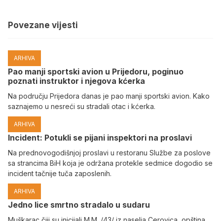
Povezane vijesti
ARHIVA
Pao manji sportski avion u Prijedoru, poginuo
poznati instruktor i njegova kćerka
Na području Prijedora danas je pao manji sportski avion. Kako
saznajemo u nesreći su stradali otac i kćerka.
ARHIVA
Incident: Potukli se pijani inspektori na proslavi
Na prednovogodišnjoj proslavi u restoranu Službe za poslove
sa strancima BiH koja je održana protekle sedmice dogodio se
incident tačnije tuča zaposlenih.
ARHIVA
Јedno lice smrtno stradalo u sudaru
Muškarac čiji su inicijali M.M. /43/ iz naselja Cerovica, opština