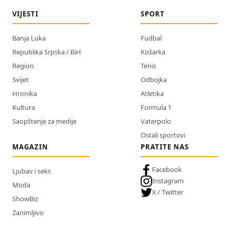
VIJESTI
SPORT
Banja Luka
Fudbal
Republika Srpska / BiH
Košarka
Region
Tenis
Svijet
Odbojka
Hronika
Atletika
Kultura
Formula 1
Saopštenje za medije
Vaterpolo
Ostali sportovi
MAGAZIN
PRATITE NAS
Facebook
Ljubav i seks
Instagram
Moda
X / Twitter
ShowBiz
Zanimljivo