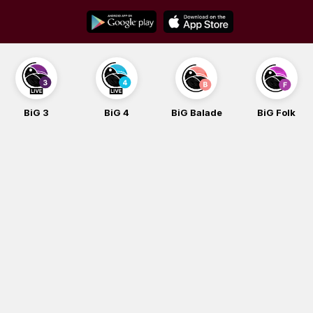
Skip
to
content
BiG 3
BiG 4
BiG Balade
BiG Folk