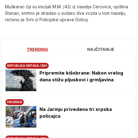
Muškarac čiji su inicijali M.M. /43/ iz naselja Cerovica, opština
Stanari, smrtno je stradao u sudaru dva vozila u tom naselju,
rečeno je Srni iz Policijske uprave Doboj.
TRENDING
NAJČITANIJE
REPUBLIKA SRPSKA / BIH
Pripremite kišobrane: Nakon vrelog
dana stižu pljuskovi i grmljavina
HRONIKA
Na Јarinju privedena tri srpska
policajca