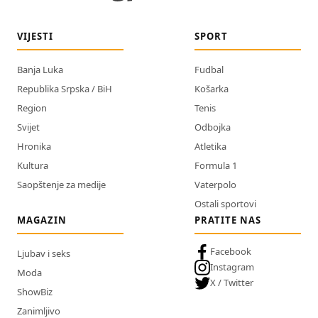
VIJESTI
SPORT
Banja Luka
Fudbal
Republika Srpska / BiH
Košarka
Region
Tenis
Svijet
Odbojka
Hronika
Atletika
Kultura
Formula 1
Saopštenje za medije
Vaterpolo
Ostali sportovi
MAGAZIN
PRATITE NAS
Facebook
Ljubav i seks
Instagram
Moda
X / Twitter
ShowBiz
Zanimljivo