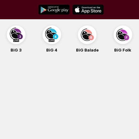
Skip
to
content
BiG 3
BiG 4
BiG Balade
BiG Folk