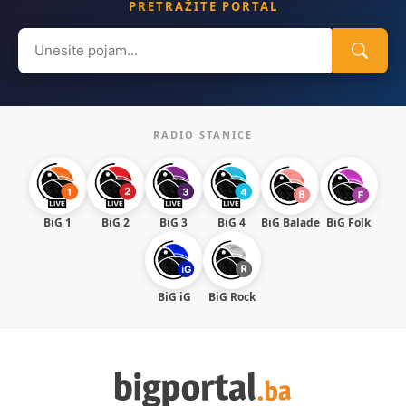
PRETRAŽITE PORTAL
Search
for:
RADIO STANICE
BiG 1
BiG 2
BiG 3
BiG 4
BiG Balade
BiG Folk
BiG iG
BiG Rock