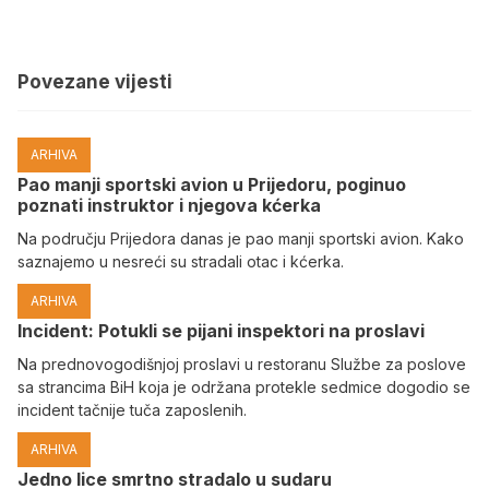
Povezane vijesti
ARHIVA
Pao manji sportski avion u Prijedoru, poginuo
poznati instruktor i njegova kćerka
Na području Prijedora danas je pao manji sportski avion. Kako
saznajemo u nesreći su stradali otac i kćerka.
ARHIVA
Incident: Potukli se pijani inspektori na proslavi
Na prednovogodišnjoj proslavi u restoranu Službe za poslove
sa strancima BiH koja je održana protekle sedmice dogodio se
incident tačnije tuča zaposlenih.
ARHIVA
Јedno lice smrtno stradalo u sudaru