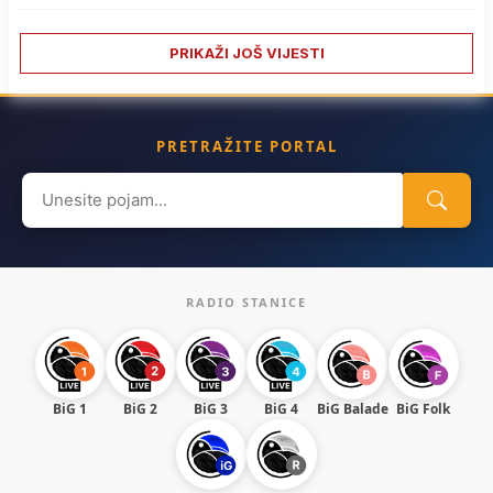
PRIKAŽI JOŠ VIJESTI
PRETRAŽITE PORTAL
Search
for:
RADIO STANICE
BiG 1
BiG 2
BiG 3
BiG 4
BiG Balade
BiG Folk