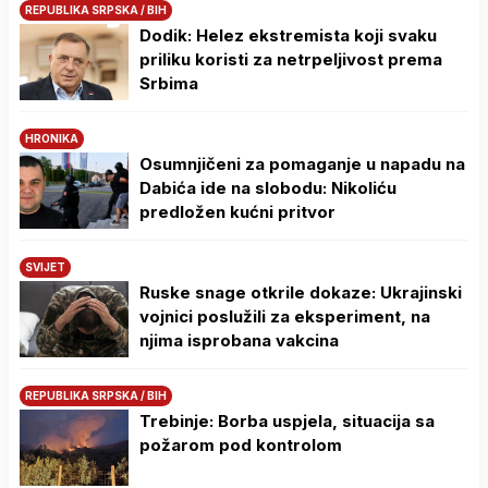
REPUBLIKA SRPSKA / BIH
Dodik: Helez ekstremista koji svaku
priliku koristi za netrpeljivost prema
Srbima
HRONIKA
Osumnjičeni za pomaganje u napadu na
Dabića ide na slobodu: Nikoliću
predložen kućni pritvor
SVIJET
Ruske snage otkrile dokaze: Ukrajinski
vojnici poslužili za eksperiment, na
njima isprobana vakcina
REPUBLIKA SRPSKA / BIH
Trebinje: Borba uspjela, situacija sa
požarom pod kontrolom