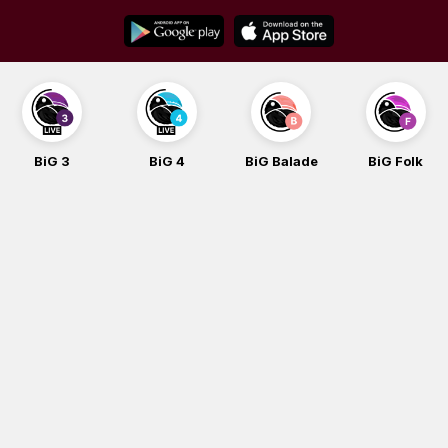
Skip
to
content
BiG 3
BiG 4
BiG Balade
BiG Folk