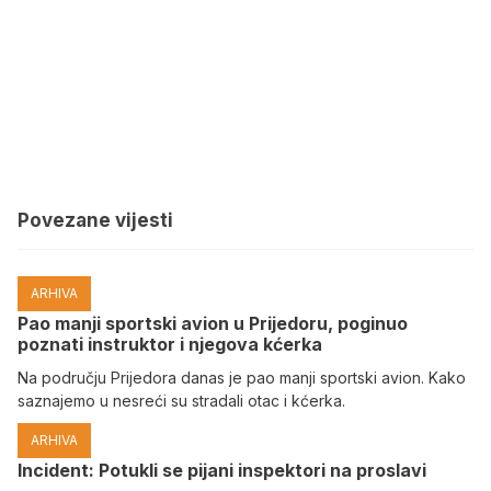
Povezane vijesti
ARHIVA
Pao manji sportski avion u Prijedoru, poginuo
poznati instruktor i njegova kćerka
Na području Prijedora danas je pao manji sportski avion. Kako
saznajemo u nesreći su stradali otac i kćerka.
ARHIVA
Incident: Potukli se pijani inspektori na proslavi