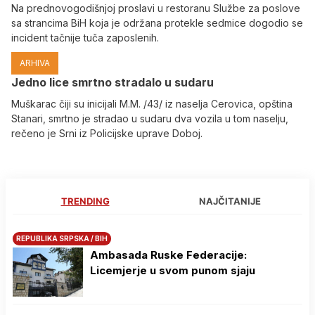
Na prednovogodišnjoj proslavi u restoranu Službe za poslove
sa strancima BiH koja je održana protekle sedmice dogodio se
incident tačnije tuča zaposlenih.
ARHIVA
Јedno lice smrtno stradalo u sudaru
Muškarac čiji su inicijali M.M. /43/ iz naselja Cerovica, opština
Stanari, smrtno je stradao u sudaru dva vozila u tom naselju,
rečeno je Srni iz Policijske uprave Doboj.
TRENDING
NAJČITANIJE
REPUBLIKA SRPSKA / BIH
Ambasada Ruske Federacije:
Licemjerje u svom punom sjaju